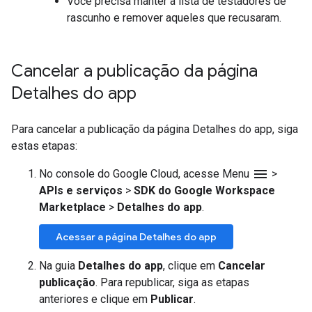
Você precisa manter a lista de testadores de
rascunho e remover aqueles que recusaram.
Cancelar a publicação da página
Detalhes do app
Para cancelar a publicação da página Detalhes do app, siga
estas etapas:
menu
No console do Google Cloud, acesse Menu
>
APIs e serviços
>
SDK do Google Workspace
Marketplace
>
Detalhes do app
.
Acessar a página Detalhes do app
Na guia
Detalhes do app
, clique em
Cancelar
publicação
. Para republicar, siga as etapas
anteriores e clique em
Publicar
.