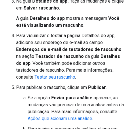
Na guia
Detalhes do app
, faça as mudanças e clique
em
Salvar rascunho
.
A guia
Detalhes do app
mostra a mensagem
Você
está visualizando um rascunho
.
Para visualizar e testar a página Detalhes do app,
adicione seu endereço de e-mail ao campo
Endereços de e-mail de testadores de rascunho
na seção
Testador de rascunho
da guia
Detalhes
do app
. Você também pode adicionar outros
testadores de rascunho. Para mais informações,
consulte
Testar seu rascunho
.
Para publicar o rascunho, clique em
Publicar
.
Se a opção
Enviar para análise
aparecer, as
mudanças vão precisar de uma análise antes da
publicação. Para mais informações, consulte
Ações que acionam uma análise
.
Para iniciar o processo de análise, clique em