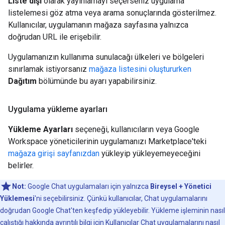
Liste dışı
olarak yayınlamayı seçerseniz uygulama
listelemesi göz atma veya arama sonuçlarında gösterilmez.
Kullanıcılar, uygulamanın mağaza sayfasına yalnızca
doğrudan URL ile erişebilir.
Uygulamanızın kullanıma sunulacağı ülkeleri ve bölgeleri
sınırlamak istiyorsanız
mağaza listesini oluştururken
Dağıtım
bölümünde bu ayarı yapabilirsiniz.
Uygulama yükleme ayarları
Yükleme Ayarları
seçeneği, kullanıcıların veya Google
Workspace yöneticilerinin uygulamanızı Marketplace'teki
mağaza girişi sayfanızdan
yükleyip yükleyemeyeceğini
belirler.
Not:
Google Chat uygulamaları için yalnızca
Bireysel + Yönetici
Yüklemesi
'ni seçebilirsiniz. Çünkü kullanıcılar, Chat uygulamalarını
doğrudan Google Chat'ten keşfedip yükleyebilir. Yükleme işleminin nasıl
çalıştığı hakkında ayrıntılı bilgi için
Kullanıcılar Chat uygulamalarını nasıl