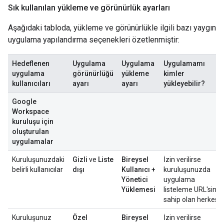
Sık kullanılan yükleme ve görünürlük ayarları
Aşağıdaki tabloda, yükleme ve görünürlükle ilgili bazı yaygın
uygulama yapılandırma seçenekleri özetlenmiştir:
Hedeflenen
Uygulama
Uygulama
Uygulamamı
uygulama
görünürlüğü
yükleme
kimler
kullanıcıları
ayarı
ayarı
yükleyebilir?
Google
Workspace
kuruluşu için
oluşturulan
uygulamalar
Kuruluşunuzdaki
Gizli
ve
Liste
Bireysel
İzin verilirse
belirli kullanıcılar
dışı
Kullanıcı +
kuruluşunuzda
Yönetici
uygulama
Yüklemesi
listeleme URL'sine
sahip olan herkes.
Kuruluşunuz
Özel
Bireysel
İzin verilirse