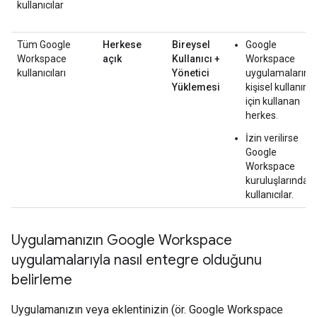
kullanıcılar
Tüm Google
Herkese
Bireysel
Google
Workspace
açık
Kullanıcı +
Workspace
kullanıcıları
Yönetici
uygulamalarını
Yüklemesi
kişisel kullanım
için kullanan
herkes.
İzin verilirse
Google
Workspace
kuruluşlarındaki
kullanıcılar.
Uygulamanızın Google Workspace
uygulamalarıyla nasıl entegre olduğunu
belirleme
Uygulamanızın veya eklentinizin (ör. Google Workspace