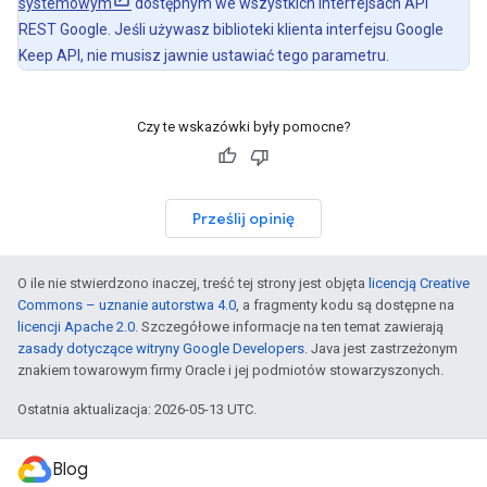
systemowym
dostępnym we wszystkich interfejsach API
REST Google. Jeśli używasz biblioteki klienta interfejsu Google
Keep API, nie musisz jawnie ustawiać tego parametru.
Czy te wskazówki były pomocne?
Prześlij opinię
O ile nie stwierdzono inaczej, treść tej strony jest objęta
licencją Creative
Commons – uznanie autorstwa 4.0
, a fragmenty kodu są dostępne na
licencji Apache 2.0
. Szczegółowe informacje na ten temat zawierają
zasady dotyczące witryny Google Developers
. Java jest zastrzeżonym
znakiem towarowym firmy Oracle i jej podmiotów stowarzyszonych.
Ostatnia aktualizacja: 2026-05-13 UTC.
Blog