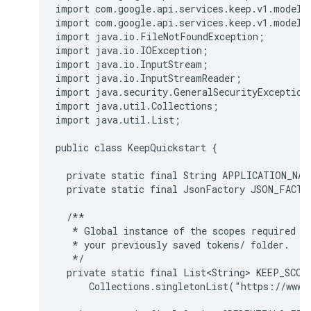
import com.google.api.services.keep.v1.model.S
import com.google.api.services.keep.v1.model.T
import java.io.FileNotFoundException;

import java.io.IOException;

import java.io.InputStream;

import java.io.InputStreamReader;

import java.security.GeneralSecurityException;
import java.util.Collections;

import java.util.List;

public class KeepQuickstart {

  private static final String APPLICATION_NAM
  private static final JsonFactory JSON_FACTO
  /**

   * Global instance of the scopes required by
   * your previously saved tokens/ folder.

   */

  private static final List<String> KEEP_SCOPE
      Collections.singletonList("https://www.g