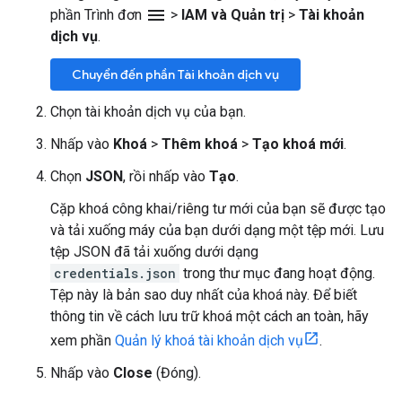
menu
phần Trình đơn
>
IAM và Quản trị
>
Tài khoản
dịch vụ
.
Chuyển đến phần Tài khoản dịch vụ
Chọn tài khoản dịch vụ của bạn.
Nhấp vào
Khoá
>
Thêm khoá
>
Tạo khoá mới
.
Chọn
JSON
, rồi nhấp vào
Tạo
.
Cặp khoá công khai/riêng tư mới của bạn sẽ được tạo
và tải xuống máy của bạn dưới dạng một tệp mới. Lưu
tệp JSON đã tải xuống dưới dạng
credentials.json
trong thư mục đang hoạt động.
Tệp này là bản sao duy nhất của khoá này. Để biết
thông tin về cách lưu trữ khoá một cách an toàn, hãy
xem phần
Quản lý khoá tài khoản dịch vụ
.
Nhấp vào
Close
(Đóng).