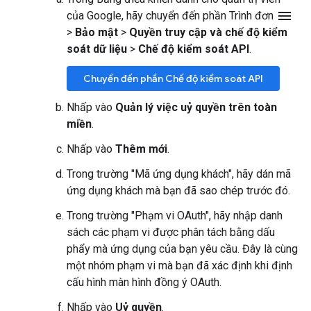
menu
của Google, hãy chuyển đến phần Trình đơn
>
Bảo mật
>
Quyền truy cập và chế độ kiểm
soát dữ liệu
>
Chế độ kiểm soát API
.
Chuyển đến phần Chế độ kiểm soát API
Nhấp vào
Quản lý việc uỷ quyền trên toàn
miền
.
Nhấp vào
Thêm mới
.
Trong trường "Mã ứng dụng khách", hãy dán mã
ứng dụng khách mà bạn đã sao chép trước đó.
Trong trường "Phạm vi OAuth", hãy nhập danh
sách các phạm vi được phân tách bằng dấu
phẩy mà ứng dụng của bạn yêu cầu. Đây là cùng
một nhóm phạm vi mà bạn đã xác định khi định
cấu hình màn hình đồng ý OAuth.
Nhấp vào
Uỷ quyền
.