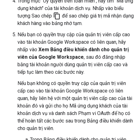
Trong mục "Uỷ quyền trên toàn miền", hãy tìm "Mã ứng
dụng khách" của tài khoản dịch vụ. Nhấp vào biểu
content_copy
tượng Sao chép
để sao chép giá trị mã nhận dạng
khách hàng vào bảng nhớ tạm.
Nếu bạn có quyền truy cập của quản trị viên cấp cao
vào tài khoản Google Workspace có liên quan, hãy
nhấp vào
Xem Bảng điều khiển dành cho quản trị
viên của Google Workspace
, sau đó đăng nhập
bằng tài khoản người dùng quản trị viên cấp cao và
tiếp tục làm theo các bước này.
Nếu bạn không có quyền truy cập của quản trị viên
cấp cao vào tài khoản Google Workspace có liên
quan, hãy liên hệ với một quản trị viên cấp cao của tài
khoản đó và gửi cho họ Mã ứng dụng khách của tài
khoản dịch vụ và danh sách Phạm vi OAuth để họ có
thể hoàn tất các bước sau trong Bảng điều khiển dành
cho quản trị viên.
Trong Bảng điều khiển dành cho quản trị viên