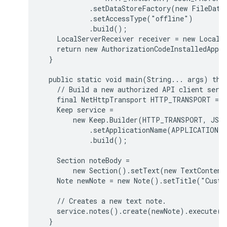
            .setDataStoreFactory(new FileData
            .setAccessType("offline")

            .build();

    LocalServerReceiver receiver = new LocalS
    return new AuthorizationCodeInstalledApp(f
  }

  public static void main(String... args) thro
    // Build a new authorized API client servi
    final NetHttpTransport HTTP_TRANSPORT = G
    Keep service =

        new Keep.Builder(HTTP_TRANSPORT, JSON
            .setApplicationName(APPLICATION_NA
            .build();

    Section noteBody =

        new Section().setText(new TextContent
    Note newNote = new Note().setTitle("Custo
    // Creates a new text note.

    service.notes().create(newNote).execute();
  }
