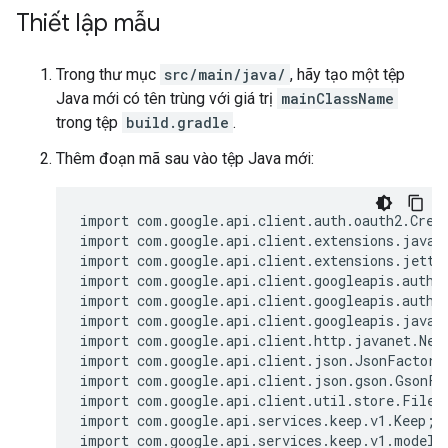
Thiết lập mẫu
Trong thư mục
src/main/java/
, hãy tạo một tệp
Java mới có tên trùng với giá trị
mainClassName
trong tệp
build.gradle
.
Thêm đoạn mã sau vào tệp Java mới:
import com.google.api.client.auth.oauth2.Crede
import com.google.api.client.extensions.java6.
import com.google.api.client.extensions.jetty.
import com.google.api.client.googleapis.auth.o
import com.google.api.client.googleapis.auth.o
import com.google.api.client.googleapis.javane
import com.google.api.client.http.javanet.NetH
import com.google.api.client.json.JsonFactory;
import com.google.api.client.json.gson.GsonFac
import com.google.api.client.util.store.FileDa
import com.google.api.services.keep.v1.Keep;

import com.google.api.services.keep.v1.model.N