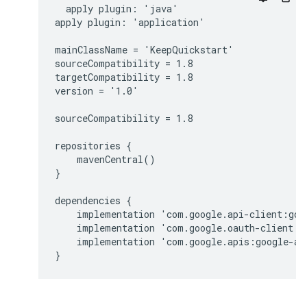
  apply plugin: 'java'

apply plugin: 'application'

mainClassName = 'KeepQuickstart'

sourceCompatibility = 1.8

targetCompatibility = 1.8

version = '1.0'

sourceCompatibility = 1.8

repositories {

    mavenCentral()

}

dependencies {

    implementation 'com.google.api-client:goog
    implementation 'com.google.oauth-client:go
    implementation 'com.google.apis:google-api