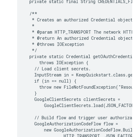
  private static final String CREDENTIALS_FIL
  /**

   * Creates an authorized Credential object.

   *

   * @param HTTP_TRANSPORT The network HTTP T
   * @return An authorized Credential object.

   * @throws IOException

   */

  private static Credential getOAuthCredentia
      throws IOException {

    // Load client secrets.

    InputStream in = KeepQuickstart.class.get
    if (in == null) {

      throw new FileNotFoundException("Resour
    }

    GoogleClientSecrets clientSecrets =

        GoogleClientSecrets.load(JSON_FACTORY
    // Build flow and trigger user authorizati
    GoogleAuthorizationCodeFlow flow =

        new GoogleAuthorizationCodeFlow.Builde
                HTTP_TRANSPORT, JSON_FACTORY,