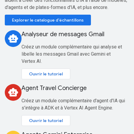
aident à créer des fonctionnalités d'IA à l'aide de modèles,
d'agents et de plates-formes d'IA, et plus encore.
Explorer le catalogue d'échantillons
Analyseur de messages Gmail
smart_toy
Créez un module complémentaire qui analyse et
libelle les messages Gmail avec Gemini et
Vertex AI.
Ouvrir le tutoriel
Agent Travel Concierge
smart_toy
Créez un module complémentaire d'agent d'IA qui
s'intègre à ADK et à Vertex AI Agent Engine.
Ouvrir le tutoriel