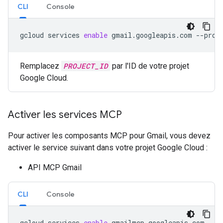
CLI
Console
gcloud
services
enable
gmail.googleapis.com
--proj
Remplacez
PROJECT_ID
par l'ID de votre projet
Google Cloud.
Activer les services MCP
Pour activer les composants MCP pour Gmail, vous devez
activer le service suivant dans votre projet Google Cloud :
API MCP Gmail
CLI
Console
gcloud
services
enable
gmailmcp.googleapis.com
--p