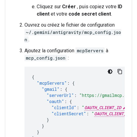
Cliquez sur
Créer
, puis copiez votre
ID
client
et votre
code secret client
.
Ouvrez ou créez le fichier de configuration
~/.gemini/antigravity/mcp_config.jso
n
.
Ajoutez la configuration
mcpServers
à
mcp_config.json
:
{
"mcpServers"
:
{
"gmail"
:
{
"serverUrl"
:
"https://gmailmcp.googl
"oauth"
:
{
"clientId"
:
"
OAUTH_CLIENT_ID
"
,
"clientSecret"
:
"
OAUTH_CLIENT_SECR
}
}
}