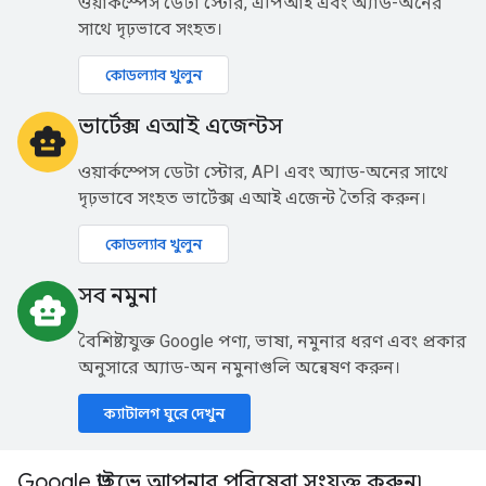
ওয়ার্কস্পেস ডেটা স্টোর, এপিআই এবং অ্যাড-অনের
সাথে দৃঢ়ভাবে সংহত।
কোডল্যাব খুলুন
ভার্টেক্স এআই এজেন্টস
smart_toy
ওয়ার্কস্পেস ডেটা স্টোর, API এবং অ্যাড-অনের সাথে
দৃঢ়ভাবে সংহত ভার্টেক্স এআই এজেন্ট তৈরি করুন।
কোডল্যাব খুলুন
সব নমুনা
smart_toy
বৈশিষ্ট্যযুক্ত Google পণ্য, ভাষা, নমুনার ধরণ এবং প্রকার
অনুসারে অ্যাড-অন নমুনাগুলি অন্বেষণ করুন।
ক্যাটালগ ঘুরে দেখুন
Google ড্রাইভে আপনার পরিষেবা সংযুক্ত করুন৷