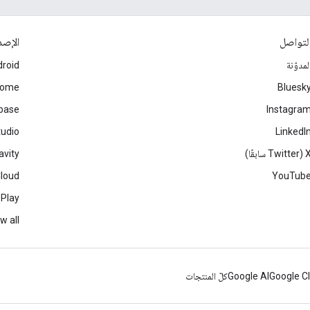
لتواصل
الإصد
لمدوّنة
roid
rome
Bluesk
ebase
Instagra
tudio
LinkedI
Twitter سابقًا)
avity
Cloud
YouTub
 Play
w all
Google C
Google AI
كلّ المنتجات