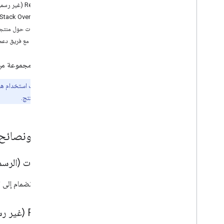
Stack Overflow
‫Reddit (غير رسمي)
أداة تتبّع المشاكل
Stack Overflow
الملاحظات حول منتجا
Drive Labels API
التواصل مع فريق دعم ogle Workspace
نظرة عامة
Stack Overflow
نستخدم مجموعة من ال
أداة تتبّع المشاكل
ملاحظة:
يجب استخدام هذه 
واجهة برمجة تطبيقات Google Picker
واجهة مستخدم المنتج.
نظرة عامة
Stack Overflow
أسئلة ونصائح
أداة تتبّع المشاكل
متابعة آخر الأخبار
المنتديات (الرسم
بنود خدمة Workspace
بنود خدمة Drive
يمكنك الانضمام إلى المحادثة حول
بيانات المستخدمين وسياسة المطوّرين
ملاحظات حول الإصدار
‫Reddit (غير رسمي)