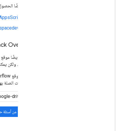
يمكنك أيضًا الحصول على المساعدة في م
AppsScript
kspacedevs
ack Overflow
نستخدم أيضًا موقع ا
ولا تديره، ولكن يمكن
يحتوي موقع Stack Overflow على أسئلة حول مجموعة متنوعة من المواضيع، ويستخدم المطوّرون
الأسئلة ذات الصلة ب
البحث عن أسئلة حا