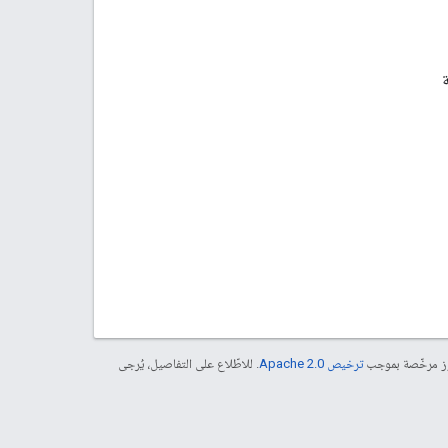
موز مرخّصة بموجب
ترخيص Apache 2.0‏
. للاطّلاع على التفاصيل، يُرجى