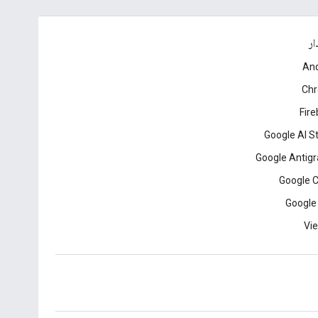
ار
And
Ch
Fir
Google AI S
Google Antigr
Google 
Google
Vie