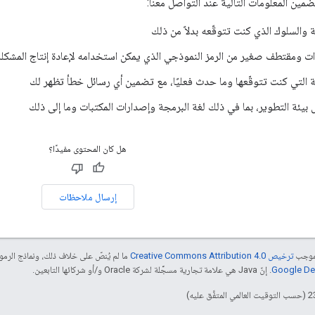
ين المعلومات التالية عند التواصل معنا:
والسلوك الذي كنت تتوقّعه بدلاً من ذلك
ات ومقتطف صغير من الرمز النموذجي الذي يمكن استخدامه لإعادة إنتاج المشكلة
التي كنت تتوقّعها وما حدث فعليًا، مع تضمين أي رسائل خطأ تظهر لك
يئة التطوير، بما في ذلك لغة البرمجة وإصدارات المكتبات وما إلى ذلك
هل كان المحتوى مفيدًا؟
إرسال ملاحظات
بموجب
ترخيص Creative Commons Attribution 4.0‏
ما لم يُنصّ على خلاف ذلك، ونماذج الر
. إنّ Java هي علامة تجارية مسجَّلة لشركة Oracle و/أو شركائها التابعين.