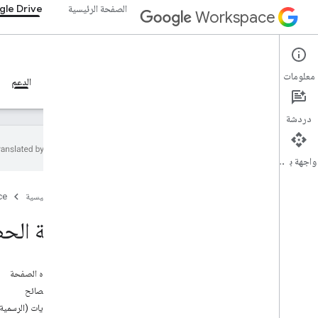
الصفحة الرئيسية
le Drive
Workspace
Google Drive
معلومات
نظرة عامة
الأدلة
المرجع
خادم MCP
نماذج
الدعم
دردشة
واجهة برمجة التطبيقات
واجهة برمجة تطبيقات Drive
الصفحة الرئيسية
ce
نظرة عامة
المنتدى الرسمي
كيفية الح
Stack Overflow
أداة تتبّع المشاكل
على هذه الصفحة
Drive Activity API
أسئلة ونصائح
نظرة عامة
المنتديات (الرسمية