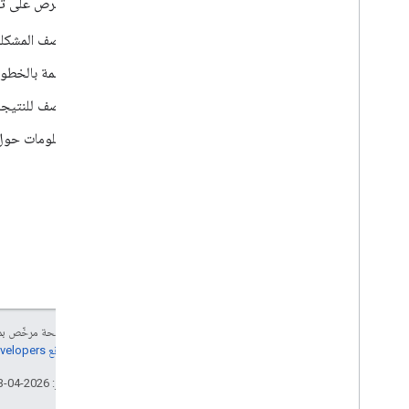
يُرجى الحرص على تضم
وصف المشكلة 
قائمة بالخطو
وصف للنتيجة 
معلومات حول ب
إنّ محتوى هذه الصفحة مرخّص 
مراجعة
سياسات موقع Google Developers‏
تاريخ التعديل الأخير: 2026-04-23 (حسب التوقيت العالمي المتفَّق عليه)