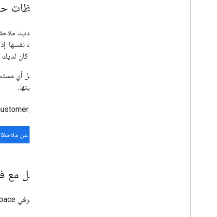
الملاحظات حو
إذا كانت لديك ملاح
الملاحظات نفسها. إذ
أهمية. إذا كان لديك
إذا لم يرسل أي مست
سبب أهميتها.
البحث عن ملاحظات
التواصل مع فريق دعم ce
يمكن لمشرفي Google Workspace