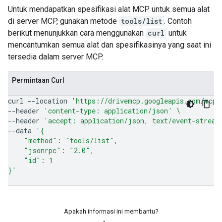
Untuk mendapatkan spesifikasi alat MCP untuk semua alat
di server MCP, gunakan metode
tools/list
. Contoh
berikut menunjukkan cara menggunakan
curl
untuk
mencantumkan semua alat dan spesifikasinya yang saat ini
tersedia dalam server MCP.
Permintaan Curl
curl
--location
'https://drivemcp.googleapis.com/mcp/
--header
'content-type: application/json'
\
--header
'accept: application/json, text/event-stream
--data
'{
    "method": "tools/list",
    "jsonrpc": "2.0",
    "id": 1
}'
Apakah informasi ini membantu?