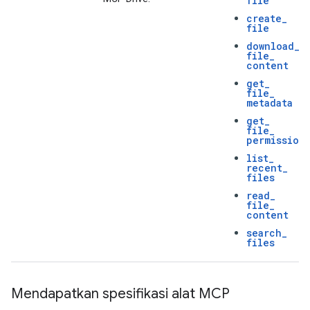
file
create
_
file
download
_
file
_
content
get
_
file
_
metadata
get
_
file
_
permission
list
_
recent
_
files
read
_
file
_
content
search
_
files
Mendapatkan spesifikasi alat MCP