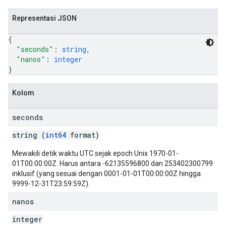
Representasi JSON
{
"seconds"
: 
string
,
"nanos"
: 
integer
}
Kolom
seconds
string (
int64
format)
Mewakili detik waktu UTC sejak epoch Unix 1970-01-
01T00:00:00Z. Harus antara -62135596800 dan 253402300799
inklusif (yang sesuai dengan 0001-01-01T00:00:00Z hingga
9999-12-31T23:59:59Z).
nanos
integer