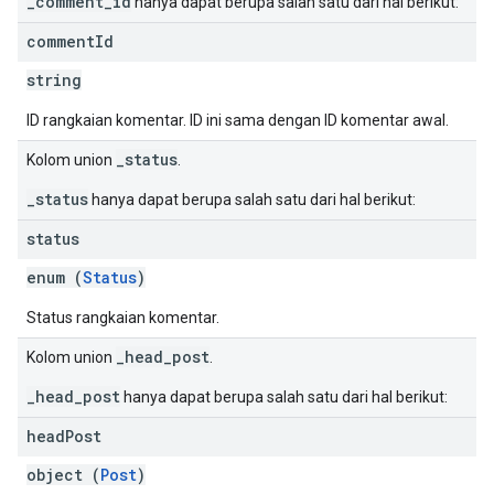
_comment_id
hanya dapat berupa salah satu dari hal berikut:
comment
Id
string
ID rangkaian komentar. ID ini sama dengan ID komentar awal.
_status
Kolom union
.
_status
hanya dapat berupa salah satu dari hal berikut:
status
enum (
Status
)
Status rangkaian komentar.
_head_post
Kolom union
.
_head_post
hanya dapat berupa salah satu dari hal berikut:
head
Post
object (
Post
)