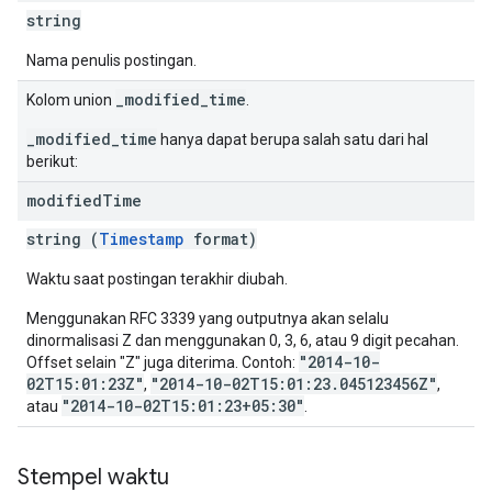
string
Nama penulis postingan.
_modified_time
Kolom union
.
_modified_time
hanya dapat berupa salah satu dari hal
berikut:
modified
Time
string (
Timestamp
format)
Waktu saat postingan terakhir diubah.
Menggunakan RFC 3339 yang outputnya akan selalu
dinormalisasi Z dan menggunakan 0, 3, 6, atau 9 digit pecahan.
"2014-10-
Offset selain "Z" juga diterima. Contoh:
02T15:01:23Z"
"2014-10-02T15:01:23.045123456Z"
,
,
"2014-10-02T15:01:23+05:30"
atau
.
Stempel waktu