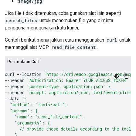
image/jpg
Jika file tidak ditemukan, coba gunakan alat lain seperti
search_files
untuk menemukan file yang diminta
pengguna menggunakan kata kunci.
Contoh berikut menunjukkan cara menggunakan
curl
untuk
memanggil alat MCP
read_file_content
.
Permintaan Curl
curl
--location
'https://drivemcp.googleapis.com/mcp/
--header
'Authorization: Bearer YOUR_ACCESS_TOKEN'
\
--header
'content-type: application/json'
\
--header
'accept: application/json, text/event-stream
--data
'{
  "method": "tools/call",
  "params": {
    "name": "read_file_content",
    "arguments": {
      // provide these details according to the tool'
}