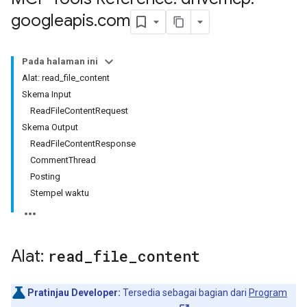
googleapis
.
com
Pada halaman ini
Alat: read_file_content
Skema Input
ReadFileContentRequest
Skema Output
ReadFileContentResponse
CommentThread
Posting
Stempel waktu
Alat:
read
_
file
_
content
Pratinjau Developer:
Tersedia sebagai bagian dari
Program