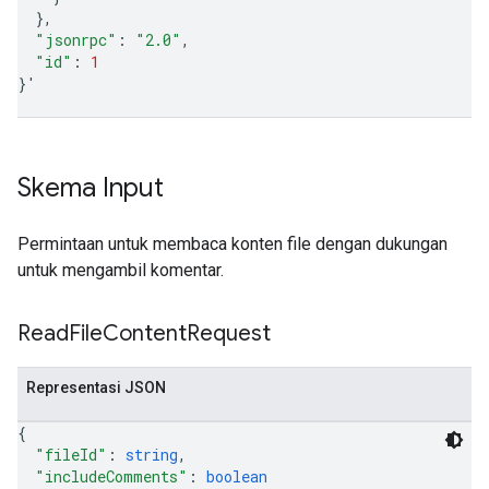
}
"jsonrpc"
:
"2.0"
"id"
:
1
}
'
Skema Input
Permintaan untuk membaca konten file dengan dukungan
untuk mengambil komentar.
Read
File
Content
Request
Representasi JSON
{
"fileId"
: 
string
,
"includeComments"
: 
boolean