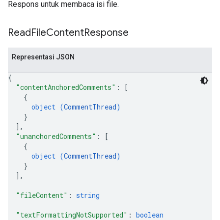
Respons untuk membaca isi file.
Read
File
Content
Response
Representasi JSON
{
"contentAnchoredComments"
: 
[
{
object (
CommentThread
)
}
]
,
"unanchoredComments"
: 
[
{
object (
CommentThread
)
}
]
,
"fileContent"
: 
string
"textFormattingNotSupported"
: 
boolean