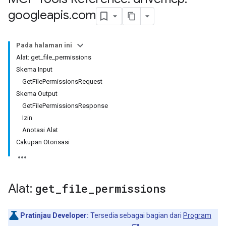
googleapis
.
com
Pada halaman ini
Alat: get_file_permissions
Skema Input
GetFilePermissionsRequest
Skema Output
GetFilePermissionsResponse
Izin
Anotasi Alat
Cakupan Otorisasi
Alat:
get
_
file
_
permissions
Pratinjau Developer:
Tersedia sebagai bagian dari
Program