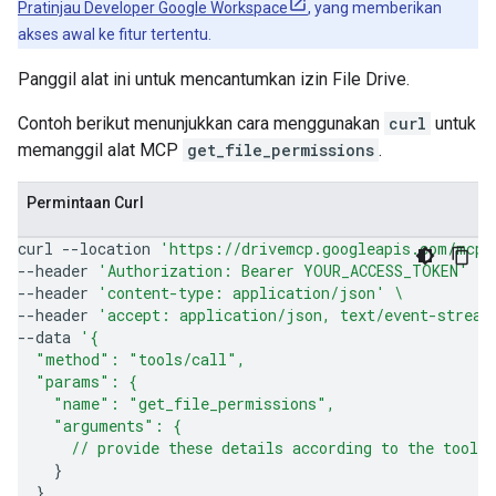
Pratinjau Developer Google Workspace
, yang memberikan
akses awal ke fitur tertentu.
Panggil alat ini untuk mencantumkan izin File Drive.
Contoh berikut menunjukkan cara menggunakan
curl
untuk
memanggil alat MCP
get_file_permissions
.
Permintaan Curl
curl
--location
'https://drivemcp.googleapis.com/mcp/
--header
'Authorization: Bearer YOUR_ACCESS_TOKEN'
\
--header
'content-type: application/json'
\
--header
'accept: application/json, text/event-stream
--data
'{
  "method": "tools/call",
  "params": {
    "name": "get_file_permissions",
    "arguments": {
      // provide these details according to the tool'
}
}