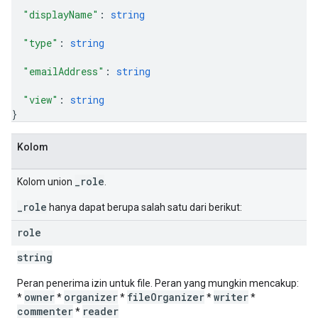
"displayName"
: 
string
"type"
: 
string
"emailAddress"
: 
string
"view"
: 
string
}
Kolom
_role
Kolom union
.
_role
hanya dapat berupa salah satu dari berikut:
role
string
Peran penerima izin untuk file. Peran yang mungkin mencakup:
owner
organizer
fileOrganizer
writer
*
*
*
*
*
commenter
reader
*