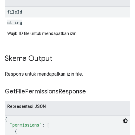
file
Id
string
Wajib. ID file untuk mendapatkan izin.
Skema Output
Respons untuk mendapatkan izin file.
Get
File
Permissions
Response
Representasi JSON
{
"permissions"
: 
[
{