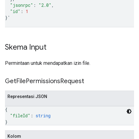
"jsonrpc"
:
"2.0"
"id"
:
1
}
'
Skema Input
Permintaan untuk mendapatkan izin file.
Get
File
Permissions
Request
Representasi JSON
{
"fileId"
: 
string
}
Kolom