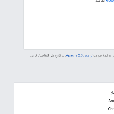
الكاملة.
موز مرخّصة بموجب
ترخيص Apache 2.0‏
. للاطّلاع على التفاصيل، يُرجى
ار
And
Ch