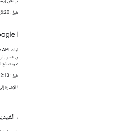
خلال عرض نص برمجي قصير جدًا يس
(مدة التشغيل: 6:20)
‫Google Drive: تحميل الملفات و
الاختلافات ونصائح نقل
(مدة التشغيل: 12:13)
تمت أيضًا الإشارة إل
.
v3"
أرشيف الفيديو الخاص