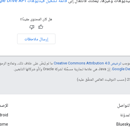
فيديوهات وغيرها، يمكنك الانتقال إلى
قائمة تشغيل فيديوهات Google Drive API
هل كان المحتوى مفيدًا؟
إرسال ملاحظات
بموجب
ترخيص Creative Commons Attribution 4.0‏
ما لم يُنصّ على خلاف ذلك، ونماذج الر
. إنّ Java هي علامة تجارية مسجَّلة لشركة Oracle و/أو شركائها التابعين.
لتواصل
الإصد
لمدوّنة
roid
rome
Bluesk