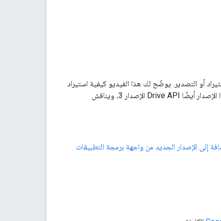
خدام الاستيراد أو التصدير. يوضّح لك هذا الفيديو كيفية استيراد
مستند نص عادي إلى تنسيق &quot;مستندات Google&quot; ثم تصديره كملف PDF. يتضمّن هذا الإصدار أيضًا Drive API الإصدار 3، ويناقش
لها بالإضافة إلى الإصدار الجديد من واجهة برمجة التطبيقات