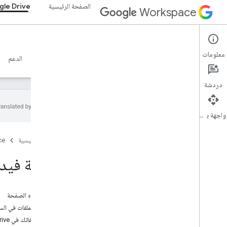
الصفحة الرئيسية
le Drive
Workspace
Google Drive
معلومات
نظرة عامة
الأدلة
المرجع
خادم MCP
نماذج
الدعم
دردشة
واجهة برمجة التطبيقات
نظرة عامة
الصفحة الرئيسية
ce
مصادر التعلُّم
مكتبة فيديو و
مكتبة فيديوهات واجهة برمجة تطبيقات Drive
نماذج Git
Hub
على هذه الصفحة
تخزين الملفات في السح
إدراج ملفاتك في Google Drive