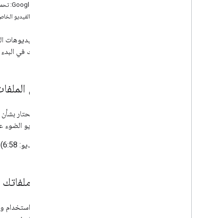
‫Google Drive: تحميل الملفات وتنزيلها
أرشيف الفيديو الخاص بواجهة API
لمساعدتك في البدء ب
تخزين الملفات
هذا الفيديو الضوء على ح
(مدة الفيديو: 6:58)
إدراج ملفاتك في  Drive