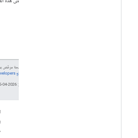
للاطّلاع على هذه ال
إنّ محتوى هذه الصفحة مرخّص 
مراجعة
سياسات موقع Google Developers‏
تاريخ التعديل الأخير: 2026-04-25 (حسب التوقيت العالمي المتفَّق عليه)
التفاعل
ا
Google Developer Program
ا
y
Google Developer Groups