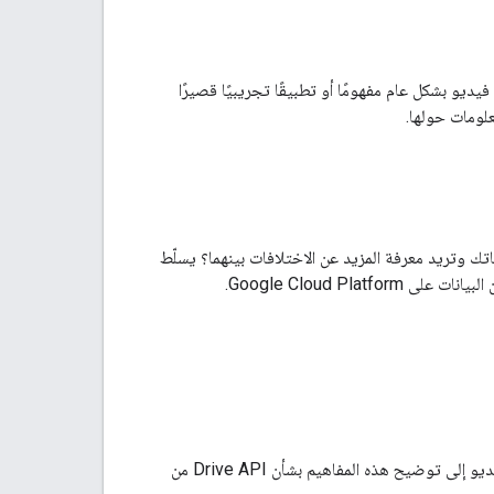
استخدام Google Drive API لتطبيقاتك. يشرح كل فيديو بشكل عام مفهومًا أو تطبيقًا تجريبيًا قصيرًا
لومات حولها.
 الوقت المناسب لاستخدام Google Drive وGoogle Cloud Storage لتطبيقاتك وتريد معرفة المزيد عن الاختلافات بينهما؟ يسلّط
Google Cloud Pl.
قد يكون استخدام واجهة برمجة التطبيقات للمرة الأولى أمرًا مخيفًا في بعض الأحيان. يهدف هذا الفيديو إلى توضيح هذه المفاهيم بشأن Drive API من