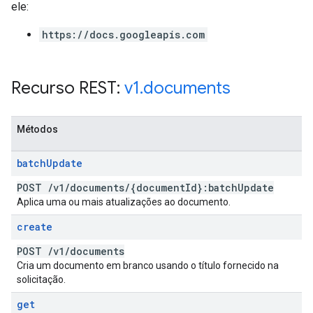
ele:
https://docs.googleapis.com
Recurso REST:
v1
.
documents
Métodos
batch
Update
POST
/
v1
/
documents
/
{document
Id}:batch
Update
Aplica uma ou mais atualizações ao documento.
create
POST
/
v1
/
documents
Cria um documento em branco usando o título fornecido na
solicitação.
get