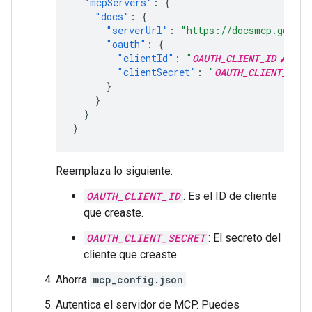
"mcpServers"
:
{
"docs"
:
{
"serverUrl"
:
"https://docsmcp.google
"oauth"
:
{
"clientId"
:
"
OAUTH_CLIENT_ID
"
,
"clientSecret"
:
"
OAUTH_CLIENT_SECR
}
}
}
}
Reemplaza lo siguiente:
OAUTH_CLIENT_ID
: Es el ID de cliente
que creaste.
OAUTH_CLIENT_SECRET
: El secreto del
cliente que creaste.
Ahorra
mcp_config.json
.
Autentica el servidor de MCP. Puedes