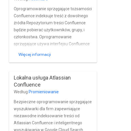
Atlassian Confluence Cloud i zarządzania
nimi.
Oprogramowanie sprzęgające tożsamości
Confluence indeksuje treść z dowolnego
źródła Repozytorium treści Confluence
będzie pobierać użytkowników, grupy, i
członkostwa. Oprogramowanie
sprzęgające używa interfejsu Confluence
REST API do indeksuje treść Confluence i
Więcej informacji
obsługuje ją lokalnie i instalacje Google
Cloud.
Lokalna usługa Atlassian
Confluence
Według
Promieniowanie
Bezpieczne oprogramowanie sprzęgające
wyszukiwarki dla firm zapewniające
niezawodne indeksowanie treści od
Atlassian Confluence i inteligentnego
wyszukiwania w Google Cloud Search.