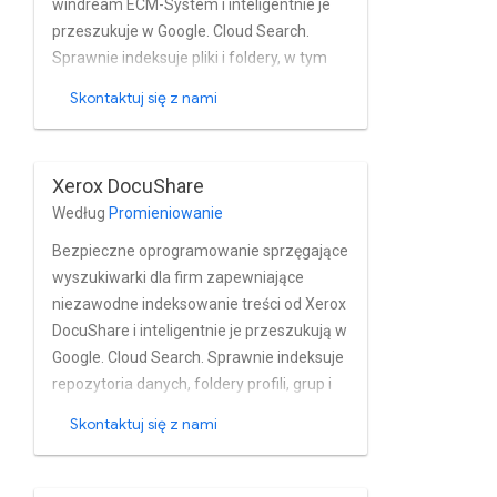
windream ECM-System i inteligentnie je
przeszukuje w Google. Cloud Search.
Sprawnie indeksuje pliki i foldery, w tym
kompleksowych zestawów metadanych
Skontaktuj się z nami
związanych z systemem Wi-Fi ECM-
System prawie w czasie rzeczywistym.
Łącznik w pełni obsługuje model
Xerox DocuShare
uprawnień oraz zarządzanie
Według
Promieniowanie
użytkownikami i grupami w powiązanych
Active Directory.
Bezpieczne oprogramowanie sprzęgające
wyszukiwarki dla firm zapewniające
niezawodne indeksowanie treści od Xerox
DocuShare i inteligentnie je przeszukują w
Google. Cloud Search. Sprawnie indeksuje
repozytoria danych, foldery profili, grup i
plików z DocuShare niemal w czasie
Skontaktuj się z nami
rzeczywistym. oprogramowanie
sprzęgające w pełni obsługuje
wbudowane konta użytkowników i grupy