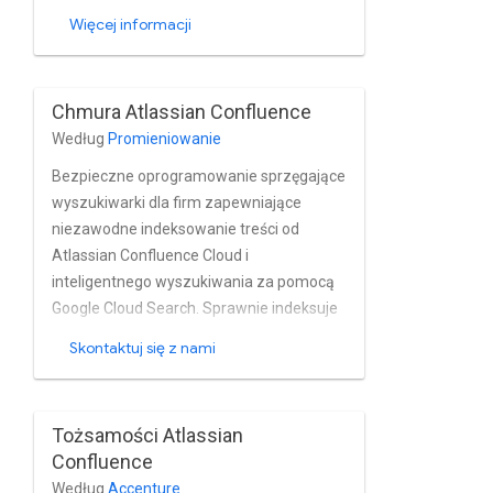
REST API do indeksowania Treści
Więcej informacji
Confluence; obsługuje wczesne wiązanie,
indeksowanie przyrostowe, HTTP i
HTTPS, pobieranie list kontroli dostępu; i
Chmura Atlassian Confluence
działa niezależnie od wyszukiwarki.
Według
Promieniowanie
Bezpieczne oprogramowanie sprzęgające
wyszukiwarki dla firm zapewniające
niezawodne indeksowanie treści od
Atlassian Confluence Cloud i
inteligentnego wyszukiwania za pomocą
Google Cloud Search. Sprawnie indeksuje
strony, posty na blogach załączniki,
Skontaktuj się z nami
komentarze, pokoje, profile i witryny
centrum dla tagów z Połączenie instancji
Cloud w czasie zbliżonym do
Tożsamości Atlassian
rzeczywistego. Łącznik w pełni obsługuje
Confluence
wbudowanego użytkownika i grupę w
Według
Accenture