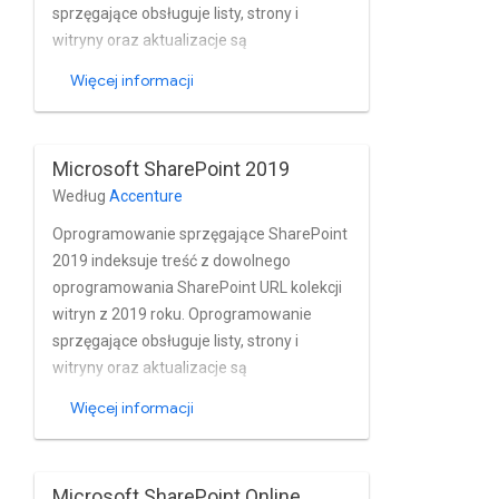
BCS; obsługuje wcześnie mechanizmy
sprzęgające obsługuje listy, strony i
wiążące; działa bez instalowania
witryny oraz aktualizacje są
czegokolwiek w SharePoint; zawiera
identyfikowane automatycznie albo
Więcej informacji
wzorce wyrażeń regularnych, które
korzystając z historii zmian w SharePoint.
umożliwiają uwzględnianie lub
wykluczanie plików.
Microsoft SharePoint 2019
Według
Accenture
Oprogramowanie sprzęgające SharePoint
2019 indeksuje treść z dowolnego
oprogramowania SharePoint URL kolekcji
witryn z 2019 roku. Oprogramowanie
sprzęgające obsługuje listy, strony i
witryny oraz aktualizacje są
identyfikowane automatycznie albo
Więcej informacji
korzystając z historii zmian w SharePoint.
Microsoft SharePoint Online,