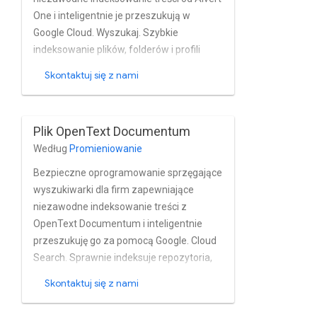
One i inteligentnie je przeszukują w
Google Cloud. Wyszukaj. Szybkie
indeksowanie plików, folderów i profili
użytkowników Na zewnątrz Jeden w
Skontaktuj się z nami
czasie zbliżonym do rzeczywistego.
Łącznik w pełni obsługuje Model
uprawnień Outrell One, jego wbudowany
Plik OpenText Documentum
użytkownik i grupa a także instalacje
Według
Promieniowanie
Alfred One oparte na modelu Aktywny
Katalogi i inne usługi katalogowe.
Bezpieczne oprogramowanie sprzęgające
wyszukiwarki dla firm zapewniające
niezawodne indeksowanie treści z
OpenText Documentum i inteligentnie
przeszukuję go za pomocą Google. Cloud
Search. Sprawnie indeksuje repozytoria,
foldery i pliki wraz z ich metadanymi i
Skontaktuj się z nami
właściwościami z Documentum w pobliżu
w czasie rzeczywistym. Łącznik w pełni