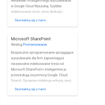
MediaWiki i inteligentnego wyszukiwania
w Google Cloud Wyszukaj. Szybkie
indeksowanie stron, stron dyskusji i
załączników z instancji MediaWiki w
Skontaktuj się z nami
czasie zbliżonym do rzeczywistego.
Łącznik w pełni obsługuje wbudowany
model uprawnień MediaWiki oraz
Microsoft SharePoint
MediaWiki – instalacje oparte na Active
Według
Promieniowanie
Directory i innych katalogach usług Google.
Bezpieczne oprogramowanie sprzęgające
wyszukiwarki dla firm zapewniające
niezawodne indeksowanie treści od
Microsoft SharePoint i inteligentnie je
przeszukują za pomocą Google. Cloud
Search. Sprawnie indeksuje witryny, sieci,
nowoczesne (SharePoint) (2016 i
Skontaktuj się z nami
nowsze) oraz stron klasycznych, stron
wiki, dokumentów OneNote wyświetla listę
elementów, zadań, elementów