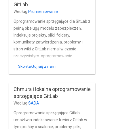
GitLab
Zawartość GitHub.
Według
Promieniowanie
Oprogramowanie sprzęgające dla GitLab z
pełną obsługą modelu zabezpieczeń.
Indeksuje projekty, pliki, foldery,
komunikaty zatwierdzenia, problemy i
stron wiki z GitLab niemal w czasie
rzeczywistym. oprogramowanie
sprzęgające w pełni obsługuje
Skontaktuj się z nami
wbudowane konto użytkownika i grupę
GitLab i zarządzania nimi.
Oprogramowanie sprzęgające Raytion
Chmura i lokalna oprogramowanie
Search szóstej generacji.
sprzęgające GitLab
Według
SADA
Oprogramowanie sprzęgające Gitlab
umożliwia indeksowanie treści z Gitlab w
tym prośby o scalenie, problemy, pliki,