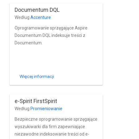
obsługuje protokół OpenText
Documentum DQL
Documentum z wbudowanym
Według
Accenture
zarządzaniem użytkownikami i grupami.
Oprogramowanie sprzęgające Aspire
Documentum DQL indeksuje treści z
Documentum.
Więcej informacji
e-Spirit FirstSpirit
Według
Promieniowanie
Bezpieczne oprogramowanie sprzęgające
wyszukiwarki dla firm zapewniające
niezawodne indeksowanie treści od e-