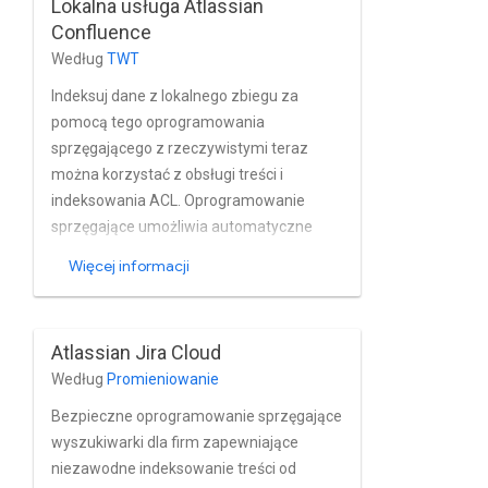
Lokalna usługa Atlassian
Confluence
Według
TWT
Indeksuj dane z lokalnego zbiegu za
pomocą tego oprogramowania
sprzęgającego z rzeczywistymi teraz
można korzystać z obsługi treści i
indeksowania ACL. Oprogramowanie
sprzęgające umożliwia automatyczne
wyodrębnianie metadanych z obiektów
Więcej informacji
Confluence. Od został opracowany jako
wtyczka Confluence i reaguje na
uruchamia indeksowanie w czasie
Atlassian Jira Cloud
rzeczywistym. Używane przez wielu
Według
Promieniowanie
klientów
Bezpieczne oprogramowanie sprzęgające
wyszukiwarki dla firm zapewniające
niezawodne indeksowanie treści od