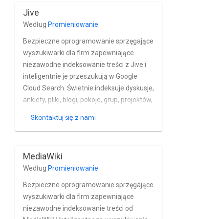
rzeczywistym. Oprogramowanie
Jive
sprzęgające w pełni obsługuje OpenText
Według
Promieniowanie
Wbudowane funkcje zarządzania
użytkownikami i grupami w Documentum
Bezpieczne oprogramowanie sprzęgające
eRoom.
wyszukiwarki dla firm zapewniające
niezawodne indeksowanie treści z Jive i
inteligentnie je przeszukują w Google
Cloud Search. Świetnie indeksuje dyskusje,
ankiety, pliki, blogi, pokoje, grup, projektów,
zadań, filmów, wiadomości, pomysłów,
Skontaktuj się z nami
profili aktualizacje stanu z lokalnych i
hostowanych w chmurze instancji Jive w
prawie w czasie rzeczywistym. Łącznik w
MediaWiki
pełni obsługuje wbudowanego
Według
Promieniowanie
użytkownika Jive i zarządzania grupami
oraz obsługuje natywne uwierzytelnianie
Bezpieczne oprogramowanie sprzęgające
Jive a także modele OAuth i podstawowe
wyszukiwarki dla firm zapewniające
uwierzytelnianie.
niezawodne indeksowanie treści od