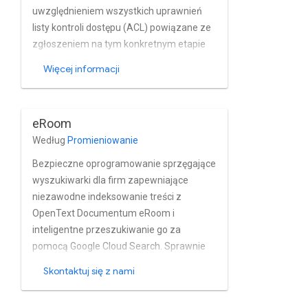
uwzględnieniem wszystkich uprawnień
listy kontroli dostępu (ACL) powiązane ze
zgłoszeniem na tym konkretnym etapie
przepływu pracy. Pomaga Odkryj całą
Więcej informacji
wiedzę z biletów
eRoom
Według
Promieniowanie
Bezpieczne oprogramowanie sprzęgające
wyszukiwarki dla firm zapewniające
niezawodne indeksowanie treści z
OpenText Documentum eRoom i
inteligentne przeszukiwanie go za
pomocą Google Cloud Search. Sprawnie
indeksuje repozytoria, foldery i plików
Skontaktuj się z nami
wraz z ich metadanymi i właściwościami z
Documentum e-Room niemal w czasie