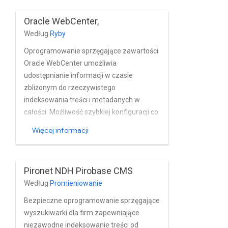
niemal w czasie rzeczywistym.
Oracle WebCenter,
Oprogramowanie sprzęgające w pełni
Według
Ryby
obsługuje zawartość OpenText
Wbudowane funkcje zarządzania
Oprogramowanie sprzęgające zawartości
użytkownikami i grupami na serwerze.
Oracle WebCenter umożliwia
udostępnianie informacji w czasie
zbliżonym do rzeczywistego
indeksowania treści i metadanych w
całości. Możliwość szybkiej konfiguracji co
daje szczegółową kontrolę nad tym, co
Więcej informacji
jest indeksowane. Łącznik zawiera kreator
schematów i gotową do użycia stronę z
wynikami, wyszukiwania z indeksem
Pironet NDH Pirobase CMS
Google Cloud Search do przeprowadzenia
Według
Promieniowanie
bezpośrednio z poziomu zawartości
WebCenter.
Bezpieczne oprogramowanie sprzęgające
wyszukiwarki dla firm zapewniające
niezawodne indeksowanie treści od