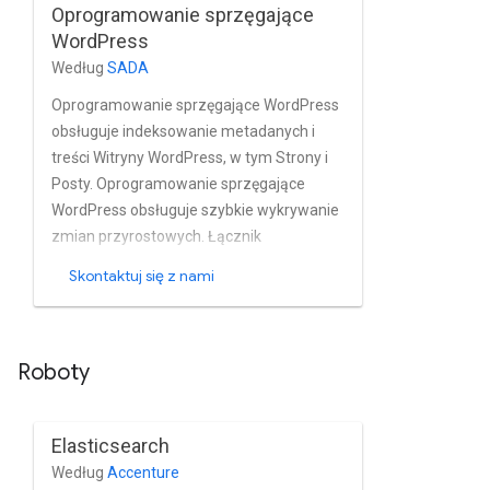
Oprogramowanie sprzęgające
Xerox DocuShare i zarządzania nimi.
WordPress
Według
SADA
Oprogramowanie sprzęgające WordPress
obsługuje indeksowanie metadanych i
treści Witryny WordPress, w tym Strony i
Posty. Oprogramowanie sprzęgające
WordPress obsługuje szybkie wykrywanie
zmian przyrostowych. Łącznik
wykorzystuje Interfejsy API typu REST
Skontaktuj się z nami
WordPress do indeksowania treści
WordPress.
Roboty
Elasticsearch
Według
Accenture