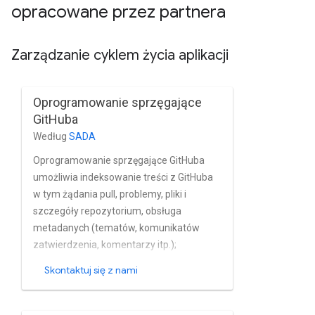
opracowane przez partnera
Zarządzanie cyklem życia aplikacji
Oprogramowanie sprzęgające
GitHuba
Według
SADA
Oprogramowanie sprzęgające GitHuba
umożliwia indeksowanie treści z GitHuba
w tym żądania pull, problemy, pliki i
szczegóły repozytorium, obsługa
metadanych (tematów, komunikatów
zatwierdzenia, komentarzy itp.);
Oprogramowanie sprzęgające GitHuba
Skontaktuj się z nami
obsługuje szybkie wykrywanie zmian
przyrostowych. korzysta z interfejsów API
GraphQL i REST GitHuba do indeksowania