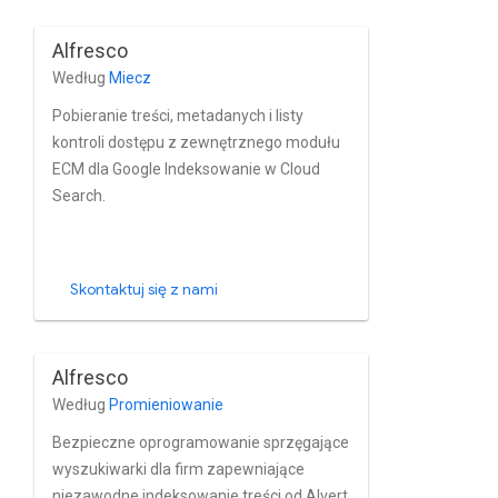
AEM oparte na Active Directory i innych
usługach katalogowych. 6.
Alfresco
oprogramowania Raytion Search.
Według
Miecz
Pobieranie treści, metadanych i listy
kontroli dostępu z zewnętrznego modułu
ECM dla Google Indeksowanie w Cloud
Search.
Skontaktuj się z nami
Alfresco
Według
Promieniowanie
Bezpieczne oprogramowanie sprzęgające
wyszukiwarki dla firm zapewniające
niezawodne indeksowanie treści od Alvert