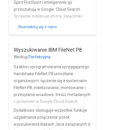
Spirit FirstSpirit i inteligentnie go
przeszukują w Google. Cloud Search.
Sprawnie indeksuje strony, załączniki i
inne typów dokumentów generowanych
Skontaktuj się z nami
przez FirstSpirit niemal w czasie
rzeczywistym. oprogramowanie
sprzęgające w pełni obsługuje
Wyszukiwanie IBM FileNet P8
wbudowanego użytkownika, grupę i
Według
Perfekcyjna
oprogramowanie e-Spirit FirstSpirit i
zarządzanie uprawnieniami, a także
Szablon oprogramowania sprzęgającego
instalacje FirstSpirit. oparte na Active
Handshake FileNet P8 umożliwia
Directory i innych usługach katalogowych.
organizacjom: łączenie się z systemami
FileNet P8, indeksowanie, montowanie i
przesyłanie wsadowe; treści, metadanych
i uprawnień w Google Cloud Search.
Content (sieć partnerska), jest
Dodatkowo obsługuje wszystkie funkcje
nominowany przy użyciu natywnego
uzgadniania połączenia: potok
filtrowania SQL FileNet P8. Obsługuje
wyszukiwania klasach Java związanych z
pełną wersję lub przemierzania