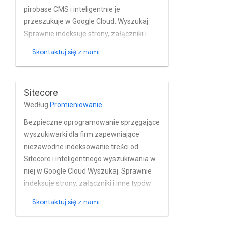
pirobase CMS i inteligentnie je
przeszukuje w Google Cloud. Wyszukaj.
Sprawnie indeksuje strony, załączniki i
inne wygenerowane typy dokumentów z
Skontaktuj się z nami
platformy pirobase CMS w czasie
zbliżonym do rzeczywistego. Łącznik w
pełni obsługuje system Pirobase CMS z
Sitecore
wbudowanym zarządzaniem
Według
Promieniowanie
użytkownikami i grupami.
Bezpieczne oprogramowanie sprzęgające
wyszukiwarki dla firm zapewniające
niezawodne indeksowanie treści od
Sitecore i inteligentnego wyszukiwania w
niej w Google Cloud Wyszukaj. Sprawnie
indeksuje strony, załączniki i inne typów
dokumentów w czasie zbliżonym do
Skontaktuj się z nami
rzeczywistego. Łącznik w pełni obsługuje
model uprawnień Sitecore, a także