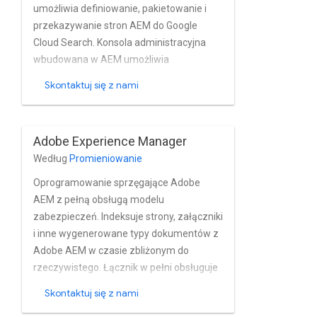
umożliwia definiowanie, pakietowanie i
przekazywanie stron AEM do Google
Cloud Search. Konsola administracyjna
wbudowana w AEM umożliwia
użytkownikom wybór węzłów do
Skontaktuj się z nami
indeksowania, wykluczanie pól,
definiowanie do uwzględnienia oraz
obsługi funkcji indeksowania jako
Adobe Experience Manager
użytkownika w celu uzupełnienia i
Według
Promieniowanie
przejścia do przodu.
Oprogramowanie sprzęgające Adobe
AEM z pełną obsługą modelu
zabezpieczeń. Indeksuje strony, załączniki
i inne wygenerowane typy dokumentów z
Adobe AEM w czasie zbliżonym do
rzeczywistego. Łącznik w pełni obsługuje
wbudowane funkcje zarządzania
Skontaktuj się z nami
użytkownikami i grupami oraz instalacje