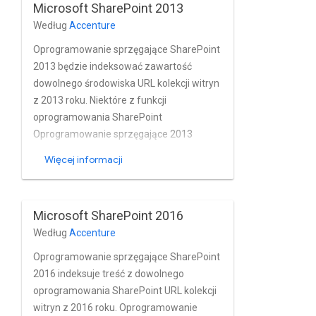
Microsoft SharePoint 2013
kalendarza, załączników i plików z:
Według
Accenture
Lokalne instancje SharePoint w czasie
zbliżonym do rzeczywistego. Łącznik w
Oprogramowanie sprzęgające SharePoint
pełni obsługuje wbudowane konta
2013 będzie indeksować zawartość
użytkowników i grupy Microsoft
dowolnego środowiska URL kolekcji witryn
SharePoint zarządzania, usług Active
z 2013 roku. Niektóre z funkcji
Directory i protokołu OAuth takich jak
oprogramowania SharePoint
SiteMinder i Okta. Łącznik obsługuje
Oprogramowanie sprzęgające 2013
Uwierzytelnianie podstawowe, NTLM i
umożliwia wykonywanie indeksowania
Więcej informacji
Kerberos.
przyrostowego (dzięki czemu tylko
(nowe/zaktualizowane dokumenty są
indeksowane) przy użyciu historii zmian
Microsoft SharePoint 2016
SharePoint timestamp; pobieranie list
Według
Accenture
kontroli dostępu (ACL) na poziomie
dokumentu bezpieczeństwo; jest
Oprogramowanie sprzęgające SharePoint
uruchamiany z dowolnego komputera z
2016 indeksuje treść z dowolnego
dostępem do danego Adresy URL;
oprogramowania SharePoint URL kolekcji
obsługuje zewnętrzne listy NTLM, HTTP i
witryn z 2016 roku. Oprogramowanie