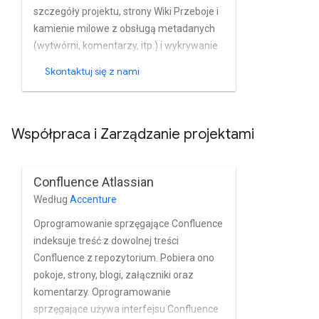
szczegóły projektu, strony Wiki Przeboje i
kamienie milowe z obsługą metadanych
(wytwórni, komentarzy, itp.) i wykrywanie
zmian. Oprogramowanie sprzęgające
Skontaktuj się z nami
implementuje pełną to strategia
przemierzania oferowana przez pakiet
Google Content Connector SDK. Do
Współpraca i Zarządzanie projektami
pobierania treści Gitlab wykorzystuje
interfejsy API Graph i Reszta firmy Gitlab.
Confluence Atlassian
Według
Accenture
Oprogramowanie sprzęgające Confluence
indeksuje treść z dowolnej treści
Confluence z repozytorium. Pobiera ono
pokoje, strony, blogi, załączniki oraz
komentarzy. Oprogramowanie
sprzęgające używa interfejsu Confluence