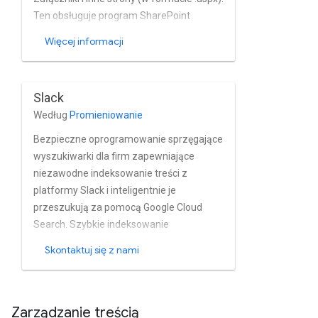
obsługuje uwierzytelnianie sfederowane
Ten obsługuje program SharePoint
Najemcy Microsoft 365.
działający w ramach pakietu Microsoft
Więcej informacji
365. Wykorzystuje interfejs Sharepoint
REST API oraz ma indeksowanie treści i
tożsamości, oparte na zrzutach i
Slack
przyrostach, które nie są oparte na
Według
Promieniowanie
zrzutach, i obsługuje hierarchię
dokumentów.
Bezpieczne oprogramowanie sprzęgające
wyszukiwarki dla firm zapewniające
niezawodne indeksowanie treści z
platformy Slack i inteligentnie je
przeszukują za pomocą Google Cloud
Search. Szybkie indeksowanie
wiadomości, wątków i udostępnionych
Skontaktuj się z nami
plików kanałów publicznych ze Slacka w
czasie zbliżonym do rzeczywistego.
Zarządzanie treścią