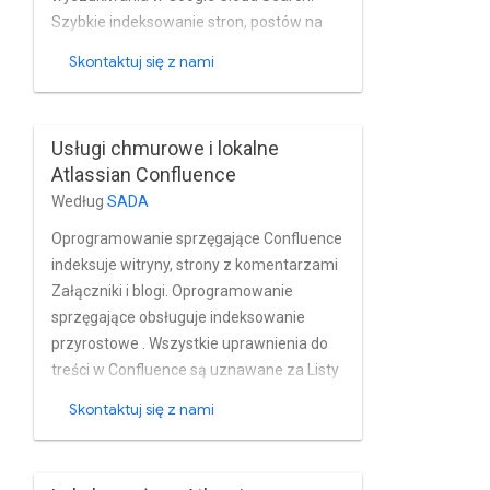
Szybkie indeksowanie stron, postów na
blogach, załączników komentarze, pokoje,
Skontaktuj się z nami
profile i witryny centrum dla tagów
lokalnych Instancje zbiegają się w czasie
zbliżonym do rzeczywistego. Łącznik w
Usługi chmurowe i lokalne
pełni obsługuje wbudowane funkcje
Atlassian Confluence
zarządzania użytkownikami i grupami,
Według
SADA
jako instalacje Confluence oparte na
Active Directory i innych usług
Oprogramowanie sprzęgające Confluence
katalogowych.
indeksuje witryny, strony z komentarzami
Załączniki i blogi. Oprogramowanie
sprzęgające obsługuje indeksowanie
przyrostowe . Wszystkie uprawnienia do
treści w Confluence są uznawane za Listy
kontroli dostępu (ACL). Oprogramowanie
Skontaktuj się z nami
sprzęgające korzysta z interfejsu
Confluence REST API oraz Język zapytań
Confluence CQL.