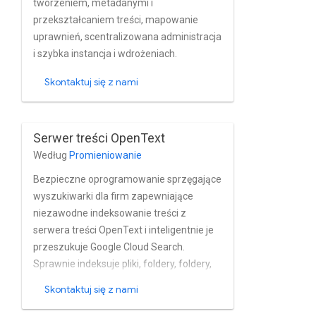
tworzeniem, metadanymi i
przyrostowego, które są uruchamiane
przekształcaniem treści, mapowanie
jako zaplanowane zadania
uprawnień, scentralizowana administracja
skonfigurowane w Administracyjny
i szybka instancja i wdrożeniach.
interfejs użytkownika uzgadniania
Skontaktuj się z nami
połączenia.
Serwer treści OpenText
Według
Promieniowanie
Bezpieczne oprogramowanie sprzęgające
wyszukiwarki dla firm zapewniające
niezawodne indeksowanie treści z
serwera treści OpenText i inteligentnie je
przeszukuje Google Cloud Search.
Sprawnie indeksuje pliki, foldery, foldery,
dokumenty złożone, wiadomości, e-maile,
Skontaktuj się z nami
woluminy, kolekcje, klasyfikacje i wiele
innych obiektów z instancji serwera treści