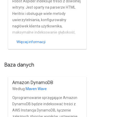
Robot Aspider indeksuje treści z dowolnej
witryny. Jest oparty na parserze HTML
Heritrix i obsługuje wiele metody
uwierzytelniania, konfigurowalny
nagłówek klienta użytkownika,
maksymalne indeksowanie głębokość,
elastyczny zakres indeksowania (tylko
Więcej informacji
host lub domena albo wszystko), zasady
dotyczące robotów dotyczące
uwzględniania lub wykluczania stron,
Baza danych
analizy mapy witryny oraz czyszczenie
treści na podstawie reguł wyrażeń
regularnych.
Amazon DynamoDB
Według
Maven Wave
Oprogramowanie sprzęgające Amazon
DynamoDB będzie indeksować treści z
AWS Instancja DynamoDB, łączenie
zależnych zbiorów wyników, ustawianie