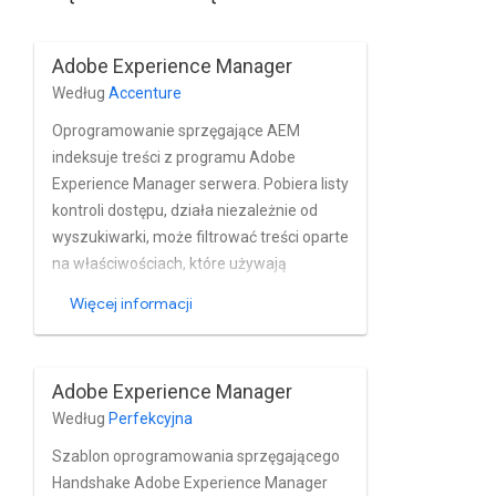
Adobe Experience Manager
Według
Accenture
Oprogramowanie sprzęgające AEM
indeksuje treści z programu Adobe
Experience Manager serwera. Pobiera listy
kontroli dostępu, działa niezależnie od
wyszukiwarki, może filtrować treści oparte
na właściwościach, które używają
oczekiwanych wartości lub wzorców;
Więcej informacji
filtruje strony na podstawie
zaplanowanego czasu rozpoczęcia i
zakończenia. Obsługuje opcjonalne
Adobe Experience Manager
pobieranie treści i ograniczanie połączeń.
Według
Perfekcyjna
Może też pobierania obiektów Page i
Assets.
Szablon oprogramowania sprzęgającego
Handshake Adobe Experience Manager