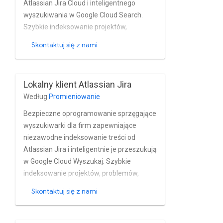
Atlassian Jira Cloud i inteligentnego
wyszukiwania w Google Cloud Search.
Szybkie indeksowanie projektów,
problemów, załączników komentarze,
Skontaktuj się z nami
dzienniki pracy, historie problemów, linki i
profile z Jira Chmury w czasie zbliżonym
do rzeczywistego. Łącznik w pełni
Lokalny klient Atlassian Jira
obsługuje Atlassian Jira wbudowane w
Według
Promieniowanie
Google Cloud funkcje zarządzania
użytkownikami i grupami.
Bezpieczne oprogramowanie sprzęgające
wyszukiwarki dla firm zapewniające
niezawodne indeksowanie treści od
Atlassian Jira i inteligentnie je przeszukują
w Google Cloud Wyszukaj. Szybkie
indeksowanie projektów, problemów,
załączników, komentarzy logi robocze,
Skontaktuj się z nami
historie problemów, linki i profile z
lokalnego klienta Jira w czasie zbliżonym
do rzeczywistego. Łącznik w pełni