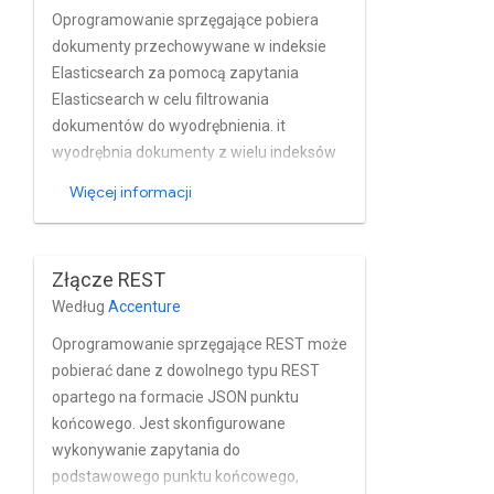
Oprogramowanie sprzęgające pobiera
dokumenty przechowywane w indeksie
Elasticsearch za pomocą zapytania
Elasticsearch w celu filtrowania
dokumentów do wyodrębnienia. it
wyodrębnia dokumenty z wielu indeksów
Elasticsearch, korzysta z funkcji Query
Więcej informacji
DSL, obsługa wycinków na potrzeby
zapytań, obsługa podstawowych funkcji i
podpisu AWS uwierzytelnianie w wersji 4 z
Złącze REST
użyciem metod Get lub MGet
Według
Accenture
Elasticsearch który służy do pobierania
treści.
Oprogramowanie sprzęgające REST może
pobierać dane z dowolnego typu REST
opartego na formacie JSON punktu
końcowego. Jest skonfigurowane
wykonywanie zapytania do
podstawowego punktu końcowego,