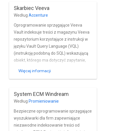
użytkownika i grupę w powiązanym Active
Skarbiec Veeva
Directory.
Według
Accenture
Oprogramowanie sprzęgające Veeva
Vault indeksuje treści z magazynu Veeva
repozytorium korzystające z instrukcji w
języku Vault Query Language (VQL)
(instrukcję podobną do SQL) wskazującą
obiekt, którego ma dotyczyć zapytanie,
pola do pobrania i opcjonalne filtry do
Więcej informacji
zastosowania.
System ECM Windream
Według
Promieniowanie
Bezpieczne oprogramowanie sprzęgające
wyszukiwarki dla firm zapewniające
niezawodne indeksowanie treści od