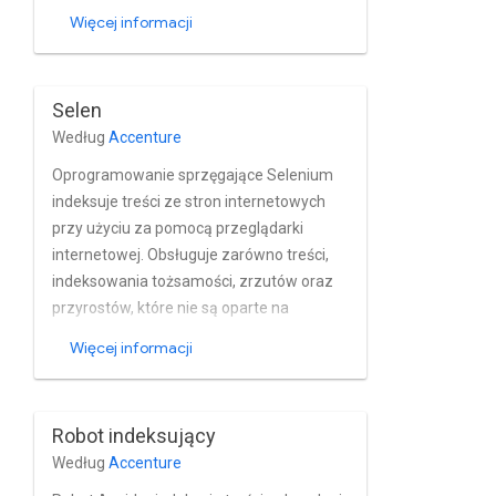
wyodrębnianie kodu JSON elementów z
Więcej informacji
odpowiedzi i wysyłanie elementu osobno
dokument. Każdą wyodrębnioną encję
można wzbogacić o dodatkowe
Selen
metadane z tego samego punktu
Według
Accenture
końcowego, a nawet rekurencyjnie
skanować w poszukiwaniu kolejnych
Oprogramowanie sprzęgające Selenium
treści. dla każdej jednostki. Obsługiwane
indeksuje treści ze stron internetowych
są zrzuty i formaty nieoparte na zrzutach
przy użyciu za pomocą przeglądarki
przyrost wartości i hierarchię
internetowej. Obsługuje zarówno treści,
dokumentów.
indeksowania tożsamości, zrzutów oraz
przyrostów, które nie są oparte na
zrzutach hierarchii dokumentów. Pozwala
Więcej informacji
uniknąć problemów ze zgodnością z
przeglądarkami platform takich jak
Angular, React itp.
Robot indeksujący
Według
Accenture