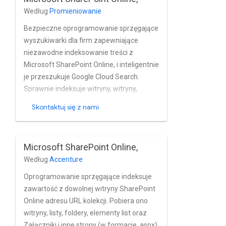
Według
Promieniowanie
Bezpieczne oprogramowanie sprzęgające
wyszukiwarki dla firm zapewniające
niezawodne indeksowanie treści z
Microsoft SharePoint Online, i inteligentnie
je przeszukuje Google Cloud Search.
Sprawnie indeksuje witryny, witryny,
nowoczesne i strony klasyczne, strony
Skontaktuj się z nami
wiki, dokumenty OneNote, elementy listy,
zadania elementy kalendarza, załączniki i
pliki z SharePoint Online w prawie w
Microsoft SharePoint Online,
czasie rzeczywistym. Oprogramowanie
Według
Accenture
sprzęgające w pełni obsługuje Microsoft
SharePoint Wbudowane funkcje
Oprogramowanie sprzęgające indeksuje
zarządzania użytkownikami i grupami w
zawartość z dowolnej witryny SharePoint
trybie online, a także Azure Active
Online adresu URL kolekcji. Pobiera ono
Katalogu oraz dostawców protokołu
witryny, listy, foldery, elementy list oraz
OAuth, takich jak SiteMinder czy Okta. i
Załączniki i inne strony (w formacie .aspx).