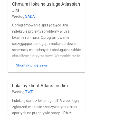
Chmura i lokalna usługa Atlassian
obsługuje Atlassian wbudowane funkcje
Jira
zarządzania użytkownikami i grupami w
Według
SADA
Jira, a także Jira – instalacje oparte na
Active Directory i innych katalogach usług
Oprogramowanie sprzęgające Jira
Google.
indeksuje projekty i problemy w Jira
lokalnie i chmura. Oprogramowanie
sprzęgające obsługuje niestandardowe
schematy metadanych i obsługuje szybkie
aktualizacje przyrostowe. Wszystkie treści
są indeksowane w bezpieczny sposób z
Skontaktuj się z nami
poszanowaniem schematy uprawnień na
poziomie projektu i problemu. Łącznik
korzysta z niestandardową wtyczkę
Lokalny klient Atlassian Jira
opracowaną przez SADA, aby efektywniej
Według
TWT
uzyskiwać dostęp informacji kontroli.
Obsługuje katalogi innych firm lub katalogi
Indeksuj dane z lokalnego JIRA z obsługą
Jira z wbudowanym zarządzaniem
zgłoszeń w czasie rzeczywistym zmian
użytkownikami i grupami.
opartych na przepływie pracy JIRA z