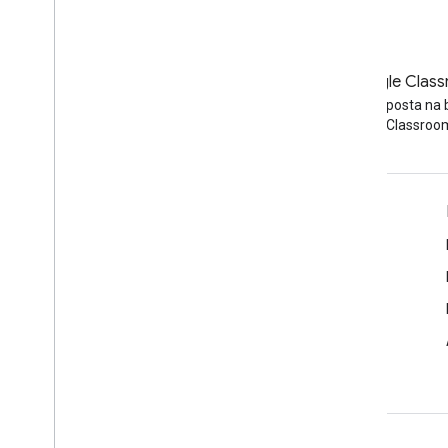
Blog
Blog Google Clas
Przeczytaj bloga Google
Przeczytaj posta na 
Workspace Developers
Google Classroo
Google Workspace dla programistów
Omówienie platformy
Usługi dla deweloperów
Informacje o wersjach
Pomoc dla programistów
Warunki usługi