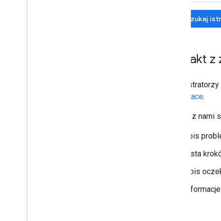
Wyszukaj istn
Kontakt z
Administratorz
Workspace
.
Gdy się z nami s
opis probl
Lista krok
Opis oczek
Informacje