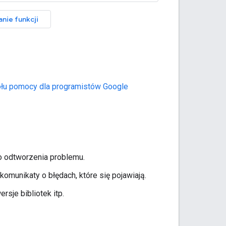
anie funkcji
połu pomocy dla programistów Google
o odtworzenia problemu.
munikaty o błędach, które się pojawiają.
sje bibliotek itp.