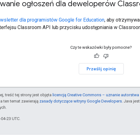
wanie ogłoszeń dla deweloperów Class
wsletter dla programistów Google for Education
, aby otrzymywa
nterfejsu Classroom API lub przycisku udostępniania w Classroo
Czy te wskazówki były pomocne?
Prześlij opinię
j, treść tej strony jest objęta
licencją Creative Commons – uznanie autorstwa 
a ten temat zawierają
zasady dotyczące witryny Google Developers
. Java je
ych.
6-04-23 UTC.