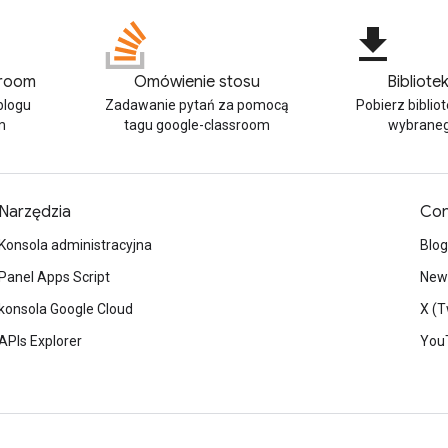
file_download
sroom
Omówienie stosu
Bibliotek
blogu
Zadawanie pytań za pomocą
Pobierz bibliot
m
tagu google-classroom
wybraneg
Narzędzia
Con
Konsola administracyjna
Blog
Panel Apps Script
News
konsola Google Cloud
X (T
APIs Explorer
You