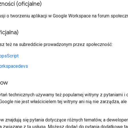
ności (oficjalne)
sji o tworzeniu aplikacji w Google Workspace na forum społecz
icjalna)
sz też na subreddicie prowadzonym przez społeczność:
ppsScript
orkspacedevs
low
tań technicznych używamy też popularnej witryny z pytaniami 
 Google nie jest właścicielem tej witryny ani nią nie zarządza, 
ow znajdują się pytania dotyczące różnych tematów, a dewelope
a związane z tą usługą. Możesz dodać do pytania dodatkowe ta