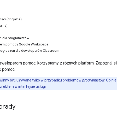
ści (oficjalne)
jalna)
w
ch dla programistów
ołem pomocy Google Workspace
 ogłoszeń dla deweloperów Classroom
weloperom pomoc, korzystamy z różnych platform. Zapoznaj się 
ać pomoc.
owinny być używane tylko w przypadku problemów
programistów
. Opini
 problem
w interfejsie usługi.
porady