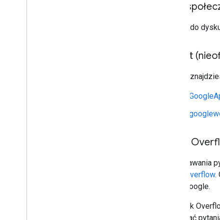
Fora społecz
Dołącz do dysku
Reddit (nieof
Pomoc znajdzie
r/GoogleA
r/googlew
Stack Overf
Do zadawania py
Stack Overflow
.
konta Google.
Na Stack Overfl
oznaczać pytani