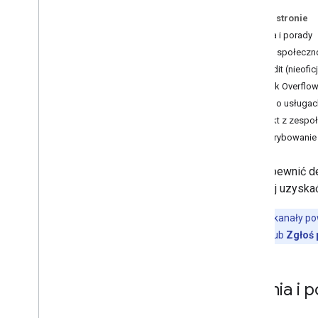
marki
Na tej stronie
Najczęstsze pytania
Pytania i porady
Fora społeczno
Reddit (nieofic
Stack Overflo
Opinie o usługa
Kontakt z zesp
Subskrybowanie
Aby zapewnić de
najlepiej uzysk
Uwaga:
te kanały p
linków
Opinie
lub
Zgłoś
Pytania i 