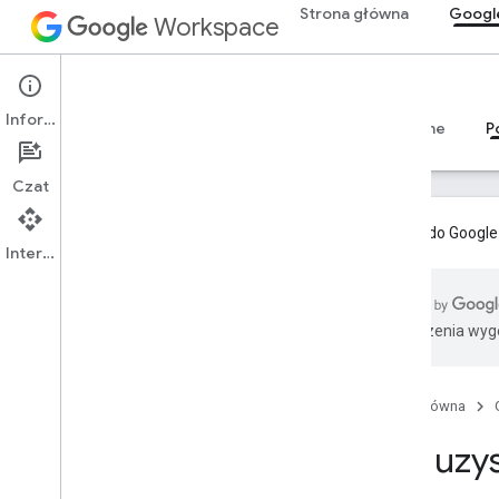
Strona główna
Googl
Workspace
Google Classroom
Informacje
Przegląd
Przewodniki
Materiały referencyjne
P
Czat
Dodatki do Google
Interfejs API
Jak uzyskać pomoc
Tłumaczenia wyge
Centrum pomocy Classroom
Narzędzie do śledzenia problemów
Dane użytkownika i zasady dla
Strona główna
deweloperów
Stack Overflow
Jak uz
Wskazówki dotyczące promowania