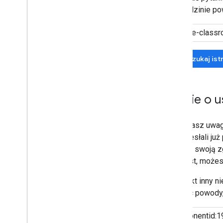
w dziedzinie po
Wyszukaj ist
Opinie o 
Jeśli masz uwagi
nie przesłali ju
wyrazić swoją z
kontekst, możes
Jeśli nikt inny 
podając powody,