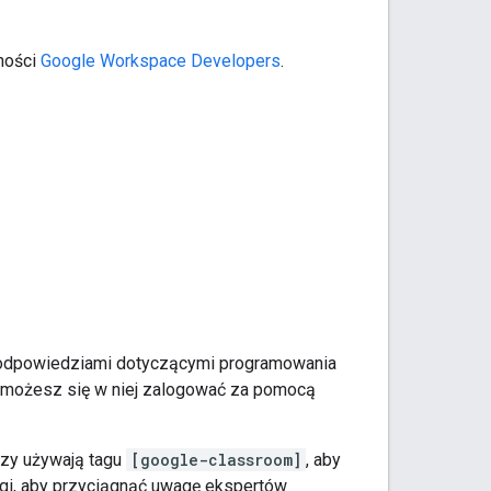
ności
Google Workspace Developers
.
i odpowiedziami dotyczącymi programowania
ale możesz się w niej zalogować za pomocą
rzy używają tagu
[google-classroom]
, aby
gi, aby przyciągnąć uwagę ekspertów