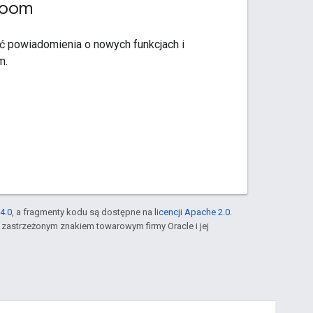
room
ć powiadomienia o nowych funkcjach i
m.
4.0
, a fragmenty kodu są dostępne na
licencji Apache 2.0
.
st zastrzeżonym znakiem towarowym firmy Oracle i jej