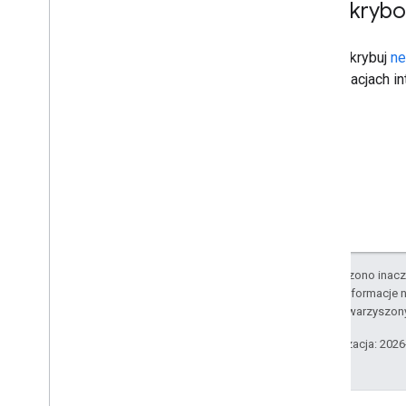
Subskrybo
Zasubskrybuj
ne
aktualizacjach i
O ile nie stwierdzono inacze
Szczegółowe informacje n
podmiotów stowarzyszon
Ostatnia aktualizacja: 202