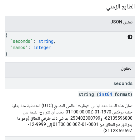
الطابع الزمني
تمثيل JSON
{
"seconds"
: 
string
,
"nanos"
: 
integer
}
الحقول
seconds
string (
int64
format)
تمثّل هذه السمة عدد ثواني التوقيت العالمي المنسق (UTC) المنقضية منذ بداية
حقبة يونكس 1970-01-01T00:00:00Z. يجب أن تتراوح القيمة بين
‎-62135596800 و253402300799، بما في ذلك طرفي النطاق (وهو ما
يتوافق مع النطاق من 0001-01-01T00:00:00Z إلى 9999-12-
31T23:59:59Z).