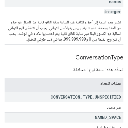
nanos
integer
تشير هذه السمة إلى أجزاء الثانية غير السالبة بدقة النانو ثانية هذا الحقل هو جزء
من المدة بوحدة النانو ثانية، وليس بديلاً عن الثواني. يجب أن تتضمّن قيم الثواني
السالبة مع الكسور قيمًا غير سالبة للنانو ثانية يتم احتسابها للأمام في الوقت. يجب
أن تتراوح القيمة بين 0 و999,999,999، بما في ذلك طرفي النطاق.
Conversation
Type
تحدّد هذه السمة نوع المحادثة.
عمليات التعداد
CONVERSATION
_
TYPE
_
UNSPECIFIED
غير محدد
NAMED
_
SPACE
مساحة تحمل اسمًا