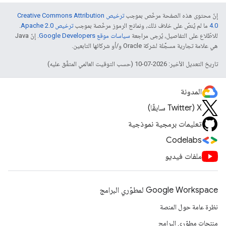
إنّ محتوى هذه الصفحة مرخّص بموجب
ترخيص Creative Commons Attribution
4.0‏
ما لم يُنصّ على خلاف ذلك، ونماذج الرموز مرخّصة بموجب
ترخيص Apache 2.0‏
.
للاطّلاع على التفاصيل، يُرجى مراجعة
سياسات موقع Google Developers‏
. إنّ Java
هي علامة تجارية مسجَّلة لشركة Oracle و/أو شركائها التابعين.
تاريخ التعديل الأخير: 2026-07-10 (حسب التوقيت العالمي المتفَّق عليه)
المدونة
‫X ‏(Twitter سابقًا)
تعليمات برمجية نموذجية
Codelabs
ملفات فيديو
Google Workspace لمطوّري البرامج
نظرة عامة حول المنصة
منتجات مطوّري البرامج