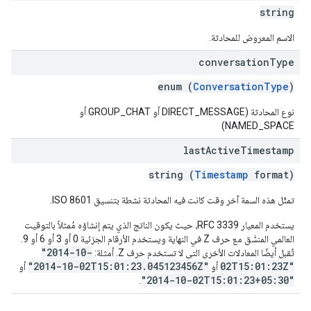
string
الاسم المعروض للمحادثة.
conversation
Type
enum (
ConversationType
)
نوع المحادثة (DIRECT_MESSAGE أو GROUP_CHAT أو
NAMED_SPACE)
last
Active
Timestamp
string (
Timestamp
format)
تمثّل هذه السمة آخر وقت كانت فيه المحادثة نشطة بتنسيق ISO 8601.
يستخدم المعيار RFC 3339، حيث يكون الناتج الذي يتم إنشاؤه مُمثلاً بالتوقيت
العالمي المنسَّق مع حرف Z في النهاية ويستخدم الأرقام الجزئية 0 أو 3 أو 6 أو 9.
"2014-10-
تُقبل أيضًا المعادلات الأخرى التي لا تستخدم حرف Z. أمثلة:
"2014-10-02T15:01:23.045123456Z"
02T15:01:23Z"
أو
أو
"2014-10-02T15:01:23+05:30"
.