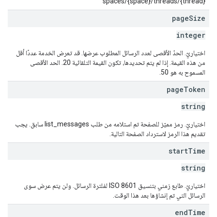
spaces/{space}/threads/{thread}
page
Size
integer
اختياريّ. الحدّ الأقصى لعدد الرسائل المطلوب عرضها. قد تعرض الخدمة عددًا أقل
من هذه القيمة. إذا لم يتم تحديدها، تكون القيمة التلقائية 20. الحد الأقصى
المسموح به هو 50.
page
Token
string
اختياريّ. رمز مميّز للصفحة تم استلامه من طلب list_messages سابق. يجب
تقديم هذا الرمز لاسترداد الصفحة التالية.
start
Time
string
اختياريّ. طابع زمني بتنسيق ISO 8601 لفلترة الرسائل. ولن يتم عرض سوى
الرسائل التي تم إنشاؤها بعد هذا الوقت.
end
Time