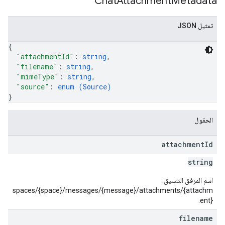
Chat
Attachment
Metadata
تمثيل JSON
{
"attachmentId"
: 
string
,
"filename"
: 
string
,
"mimeType"
: 
string
,
"source"
: 
enum (
Source
)
}
الحقول
attachment
Id
string
اسم المرفق التنسيق:
spaces/{space}/messages/{message}/attachments/{attachm
ent}.
filename