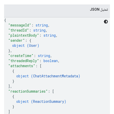
تمثيل JSON
{
"messageId"
: 
string
,
"threadId"
: 
string
,
"plaintextBody"
: 
string
,
"sender"
: 
{
object (
User
)
}
,
"createTime"
: 
string
,
"threadedReply"
: 
boolean
,
"attachments"
: 
[
{
object (
ChatAttachmentMetadata
)
}
]
,
"reactionSummaries"
: 
[
{
object (
ReactionSummary
)
}
]