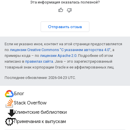
Эта информация оказалась полезной?
Отправить отзыв
Если не указано иное, контент на этой странице предоставляется
по
лицензии Creative Commons "С указанием авторства 4.0"
, а
примеры кода – по
лицензии Apache 2.0
. Подробнее об этом
написано в
правилах сайта
. Java – это зарегистрированный
товарный знак корпорации Oracle и ее аффилированных лиц.
Последнее обновление: 2026-04-23 UTC.
Блог
Stack Overflow
file_download
Клиентские библиотеки
Примечания к выпускам