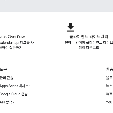
file_download
tack Overflow
클라이언트 라이브러리
-calendar-api 태그를 사
원하는 언어의 클라이언트 라이브
용하여 질문하기
러리 다운로드
도구
환
관리 콘솔
블로
Apps Script 대시보드
뉴스
Google Cloud 콘솔
X(
API 탐색기
You