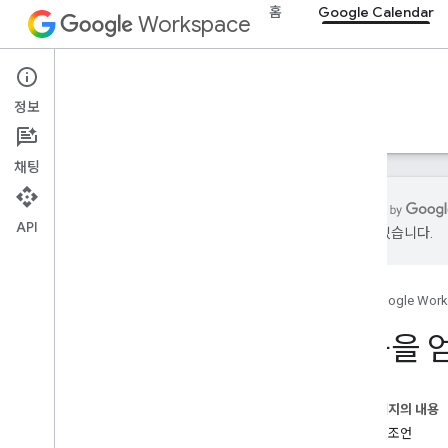
홈
Google Calendar
Workspace
Google Calendar
정보
개요
가이드
참조
MCP 서버
지원
채팅
API
있을 수 있습니다.
도움을 얻는 방법
공식 커뮤니티 포럼
홈
Google Wor
Stack Overflow
Issue Tracker
도움을 
서비스 약관
사용자 데이터 및 개발자 정책
출시 노트
이 페이지의 내용
질문과 조언