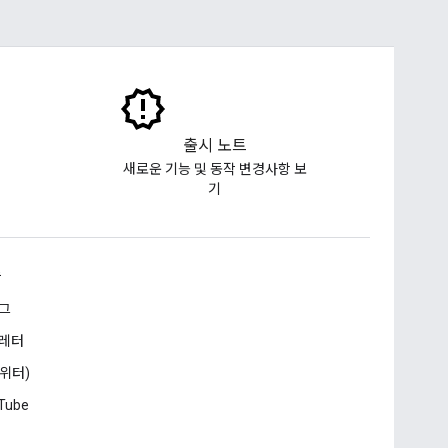
출시 노트
새로운 기능 및 동작 변경사항 보
기
승
그
레터
트위터)
Tube