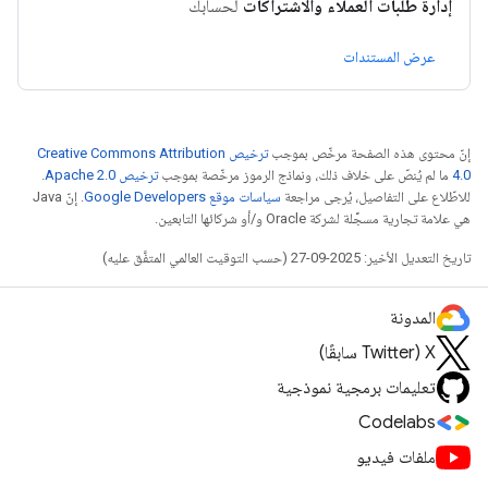
إدارة طلبات العملاء والاشتراكات
لحسابك
عرض المستندات
إنّ محتوى هذه الصفحة مرخّص بموجب
ترخيص Creative Commons Attribution
4.0‏
ما لم يُنصّ على خلاف ذلك، ونماذج الرموز مرخّصة بموجب
ترخيص Apache 2.0‏
.
للاطّلاع على التفاصيل، يُرجى مراجعة
سياسات موقع Google Developers‏
. إنّ Java
هي علامة تجارية مسجَّلة لشركة Oracle و/أو شركائها التابعين.
تاريخ التعديل الأخير: 2025-09-27 (حسب التوقيت العالمي المتفَّق عليه)
المدونة
‫X ‏(Twitter سابقًا)
تعليمات برمجية نموذجية
Codelabs
ملفات فيديو