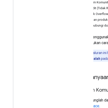
Pusat Bantuan Admin
Forum Komunit
Issue Tracker
Reddit (Tidak 
Persyaratan Layanan
Stack Overflo
Data pengguna dan kebijakan
Masukan produk
developer
Menghubungi du
Catatan rilis
Kami menggunaka
menentukan cara
Catatan:
Saluran ini
Laporkan masalah
pada
Pertanyaa
Forum Komun
Bergabunglah d
Workspace
.