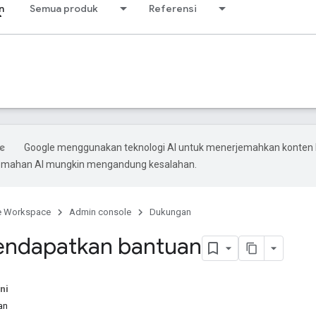
n
Semua produk
Referensi
Google menggunakan teknologi AI untuk menerjemahkan konten
rjemahan AI mungkin mengandung kesalahan.
e Workspace
Admin console
Dukungan
endapatkan bantuan
ni
an