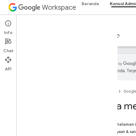
Beranda
Konsol Admi
Workspace
Admin console
Info
Ringkasan
Panduan
Referensi
Dukungan
Chat
API
pilihan Anda. Te
Cara mendapatkan bantuan
Mendapatkan bantuan
Beranda
Googl
Cloud Identity
People API
Cara m
Resource lainnya
Forum Komunitas Resmi
Pada halaman i
Stack Overflow
Pertanyaan & sar