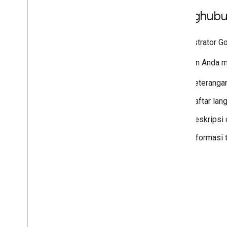
Menghubu
Administrator 
Pastikan Anda m
Keterangan
Daftar lan
Deskripsi 
Informasi 