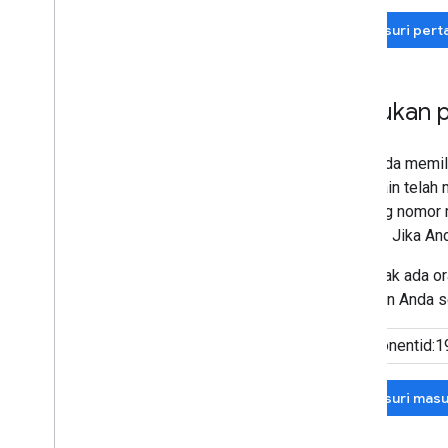
Telusuri per
Masukan p
Jika Anda memili
orang lain tela
samping nomor m
penting. Jika A
Jika tidak ada 
masukan Anda se
Telusuri mas