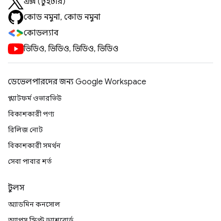
এক্স (টুইটার)
কোড নমুনা, কোড নমুনা
কোডল্যাব
ভিডিও, ভিডিও, ভিডিও, ভিডিও
ডেভেলপারদের জন্য Google Workspace
প্ল্যাটফর্ম ওভারভিউ
বিকাশকারী পণ্য
রিলিজ নোট
বিকাশকারী সমর্থন
সেবা পাবার শর্ত
টুলস
অ্যাডমিন কনসোল
অ্যাপস স্ক্রিপ্ট ড্যাশবোর্ড