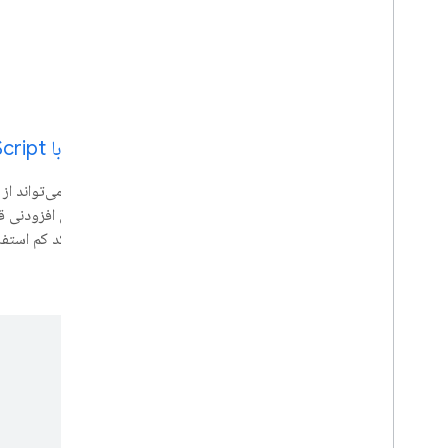
برنامه های Google Workspace
کنسول مدیریت
جستجوی ابری
جیمیل
Google Calendar
Google Chat
ساخت با Apps Script
Google Classroom
Google Docs
Google Drive
برنامه‌های افزودنی 
Google Forms
وب و با کد کم استفاد
Google Keep
Google Meet
Google Sheets
Google Sites
Google Slides
Google Tasks
Google Vault
در رویدادهای Google Workspace مشترک