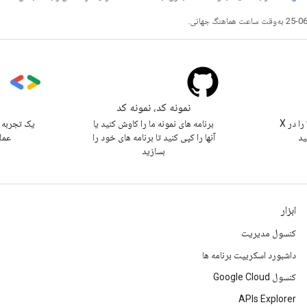
نمونه کد، نمونه کد
s
@workspacedevs را در X
برنامه های نمونه ما را کاوش کنید یا
یک تجربه 
ید
آنها را کپی کنید تا برنامه های خود را
عمل
بسازید
ابزار
کنسول مدیریت
داشبورد اسکریپت برنامه ها
کنسول Google Cloud
APIs Explorer