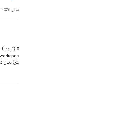
تاریخ آخرین به‌روزرسانی 2026-06-25 به‌وقت ساعت هماهنگ جهانی.
وبلاگ
X (تویتر)
وبلاگ Google Workspace
Developers را بخوانید
(توئیتر) دنبال کن
Google Workspace برای توسعه دهندگان
نمای کلی پلتفرم
محصولات توسعه دهنده
یادداشت های انتشار
پشتیبانی از توسعه دهندگان