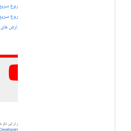
شروع سریع: 
شروع سریع: 
گزارش های 
جز در مواردی که غیر از این ذک
خطمشی‌های سایت Google Developers‏