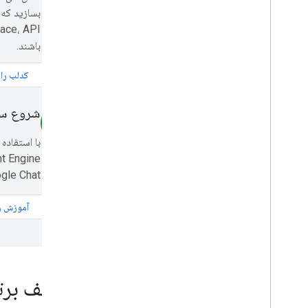
بسازید که کا
در رویدادهای Google Developers شرکت
کنید
باشند.
کدلب را ب
شروع سریع
smart_toy
Google Chat عامل‌محور
آموزش را
وظایف برت