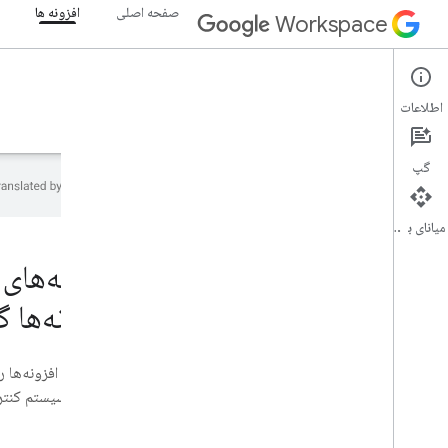
صفحه اصلی
افزونه ها
Workspace
Add-ons
اطلاعات
نمای کلی
راهنما
مرجع
نمونه ها
پشتیبانی
گپ
میانای برنامه‌سازی کاربردی
صفحه اصلی
محصولات توسعه دهنده
افزونه‌ها
شروع به کار
ساخت با هوش مصنوعی، ساخت با هوش
مصنوعی
الآن امتحانش کن
مدل استاندارد شده‌ی Google Workspace
توسعه، سیستم کنترل
برای ابزارهای عامل و APIها