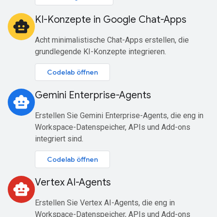
KI-Konzepte in Google Chat-Apps
smart_toy
Acht minimalistische Chat-Apps erstellen, die
grundlegende KI-Konzepte integrieren.
Codelab öffnen
Gemini Enterprise-Agents
smart_toy
Erstellen Sie Gemini Enterprise-Agents, die eng in
Workspace-Datenspeicher, APIs und Add-ons
integriert sind.
Codelab öffnen
Vertex AI-Agents
smart_toy
Erstellen Sie Vertex AI-Agents, die eng in
Workspace-Datenspeicher, APIs und Add-ons