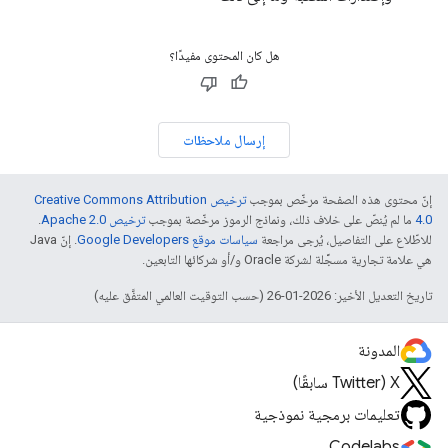
هل كان المحتوى مفيدًا؟
إرسال ملاحظات
إنّ محتوى هذه الصفحة مرخّص بموجب
ترخيص Creative Commons Attribution
4.0‏
ما لم يُنصّ على خلاف ذلك، ونماذج الرموز مرخّصة بموجب
ترخيص Apache 2.0‏
.
للاطّلاع على التفاصيل، يُرجى مراجعة
سياسات موقع Google Developers‏
. إنّ Java
هي علامة تجارية مسجَّلة لشركة Oracle و/أو شركائها التابعين.
تاريخ التعديل الأخير: 2026-01-26 (حسب التوقيت العالمي المتفَّق عليه)
المدونة
‫X ‏(Twitter سابقًا)
تعليمات برمجية نموذجية
Codelabs