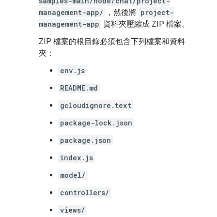
samples-main/node/chat/project-
management-app/
，然後將
project-
management-app
資料夾壓縮成 ZIP 檔案。
ZIP 檔案的根目錄必須包含下列檔案和資料
夾：
env.js
README.md
gcloudignore.text
package-lock.json
package.json
index.js
model/
controllers/
views/