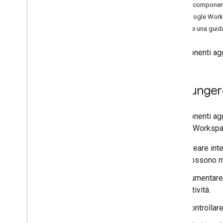
Tipi di component
Configura il consenso OAuth
API Google Wor
Provare una guid
Sviluppare componenti aggiuntivi di
Google Workspace
Panoramica
I componenti ag
Guide rapide
Manifest
Ambiti
Aggiunger
Creazione utilizzando endpoint HTTP
Schede build
I componenti aggi
Estendi Gmail
Google Workspace
Estendi Google Calendar
Estendi Google Drive
Creare int
Estendi gli editor Google
possono mos
Estendi Google Chat
Aumentare 
Estendere Google Meet
attività.
Estendere Google Workspace
Studio
Controllare