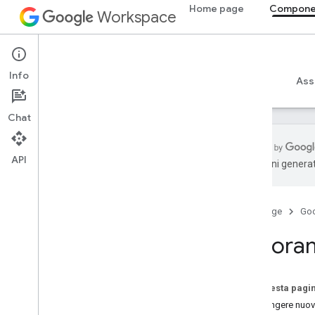
Home page
Componen
Workspace
Add-ons
Info
Panoramica
Guide
Riferimento
Esempi
Ass
Chat
API
traduzioni generat
Panoramica dei componenti aggiuntivi
Tipi di componenti aggiuntivi
Home page
Go
Installare e autorizzare componenti
aggiuntivi
Panoram
Aprire e utilizzare i componenti
aggiuntivi
Su questa pagi
Per iniziare
Aggiungere nuov
Sviluppare su Google Workspace