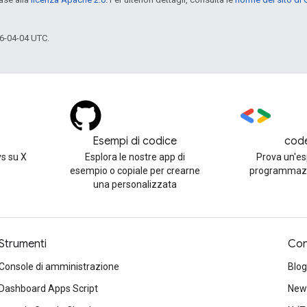
6-04-04 UTC.
Esempi di codice
cod
s su X
Esplora le nostre app di
Prova un'es
esempio o copiale per crearne
programmazi
una personalizzata
Strumenti
Con
Console di amministrazione
Blog
Dashboard Apps Script
News