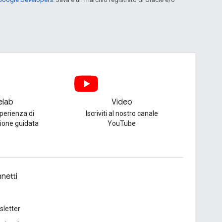
elab
Video
perienza di
Iscriviti al nostro canale
one guidata
YouTube
netti
letter