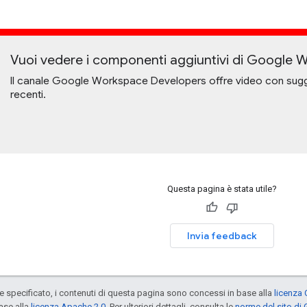
Vuoi vedere i componenti aggiuntivi di Google 
Il canale Google Workspace Developers offre video con suggeri
recenti.
Questa pagina è stata utile?
Invia feedback
specificato, i contenuti di questa pagina sono concessi in base alla
licenza 
ase alla
licenza Apache 2.0
. Per ulteriori dettagli, consulta le
norme del sito di