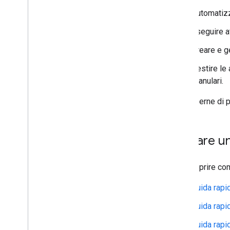
Estendi di Fogli Google
Automatizz
Estendi di Documenti Google
Estendi Presentazioni Google
Eseguire a
Estendi Moduli Google
Creare e g
Testare il componente aggiuntivo
Gestire le
Best practice
granulari.
Limitazioni
Per saperne di 
Pubblicare un componente
aggiuntivo
Panoramica
Provare un
Aggiornare un componente aggiuntivo
pubblicato
Per scoprire com
Guida rapi
Guida rapi
Guida rapid