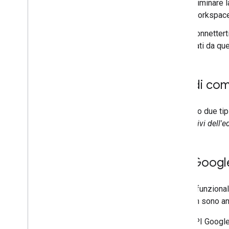
Collegare il componente aggiuntivo a
Eliminare l
servizi di terze parti
Workspace
Test e debug
Connettert
Log degli errori di query
dati da qu
Best practice
Limitazioni
Glossario
Tipi di co
Esegui l'upgrade dei componenti
aggiuntivi legacy
Esistono due tip
aggiuntivi dell'e
Sviluppare componenti aggiuntivi
dell'editor
API Googl
Panoramica
Guide rapide
Ciclo di vita dell'autorizzazione
Alcune funzional
Manifest
iOS, non sono a
Ambiti
Con l'API Googl
Creazione di interfacce HTML