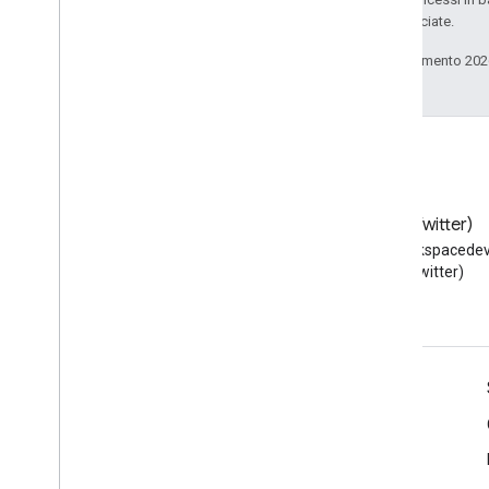
delle sue consociate.
Ultimo aggiornamento 202
Blog
X (Twitter)
Leggi il blog per sviluppatori di
Segui @workspacedev
Google Workspace
(Twitter)
Google Workspace per sviluppatori
Panoramica della piattaforma
Prodotti per sviluppatori