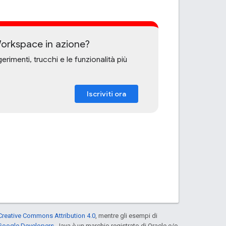
Workspace in azione?
menti, trucchi e le funzionalità più
Iscriviti ora
Creative Commons Attribution 4.0
, mentre gli esempi di
 Google Developers
. Java è un marchio registrato di Oracle e/o