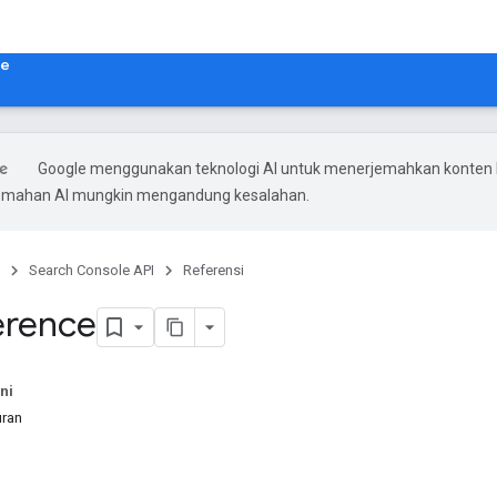
le
Google menggunakan teknologi AI untuk menerjemahkan konten
rjemahan AI mungkin mengandung kesalahan.
Search Console API
Referensi
erence
ni
uran