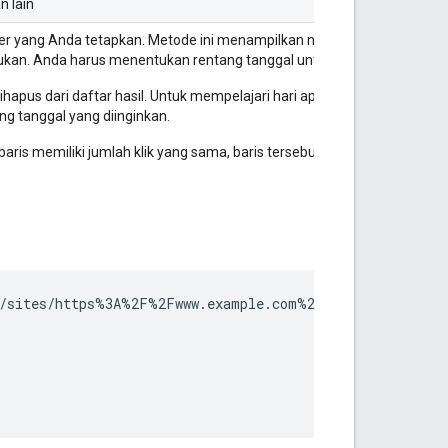
n lain
ter yang Anda tetapkan. Metode ini menampilkan nol atau beberapa bar
ukan. Anda harus menentukan rentang tanggal untuk satu atau beberap
ihapus dari daftar hasil. Untuk mempelajari hari apa yang memiliki data,
ng tanggal yang diinginkan.
baris memiliki jumlah klik yang sama, baris tersebut akan diurutkan de
/sites/https%3A%2F%2Fwww.example.com%2F/searchAnalytics