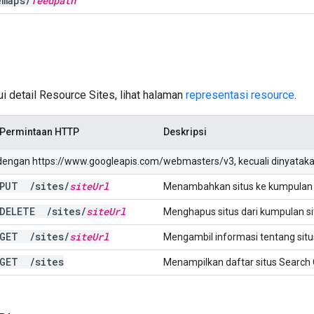
emaps
/
feedpath
 detail Resource Sites, lihat halaman
representasi resource
.
Permintaan HTTP
Deskripsi
 dengan https://www.googleapis.com/webmasters/v3, kecuali dinyataka
PUT
/
sites
/
site
Url
Menambahkan situs ke kumpulan s
DELETE
/
sites
/
site
Url
Menghapus situs dari kumpulan s
GET
/
sites
/
site
Url
Mengambil informasi tentang situs
GET
/
sites
Menampilkan daftar situs Search