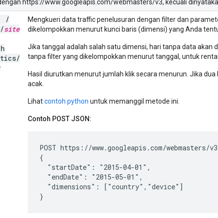
 dengan https://www.googleapis.com/webmasters/v3, kecuali dinyataka
T
/
Mengkueri data traffic penelusuran dengan filter dan parame
/
site
dikelompokkan menurut kunci baris (dimensi) yang Anda tent
Jika tanggal adalah salah satu dimensi, hari tanpa data akan d
ch
tanpa filter yang dikelompokkan menurut tanggal, untuk renta
ytics
/
y
Hasil diurutkan menurut jumlah klik secara menurun. Jika dua 
acak.
Lihat
contoh python
untuk memanggil metode ini.
Contoh POST JSON:
POST https://www.googleapis.com/webmasters/v3
{

  "startDate": "2015-04-01",

  "endDate": "2015-05-01",

  "dimensions": ["country","device"]

}