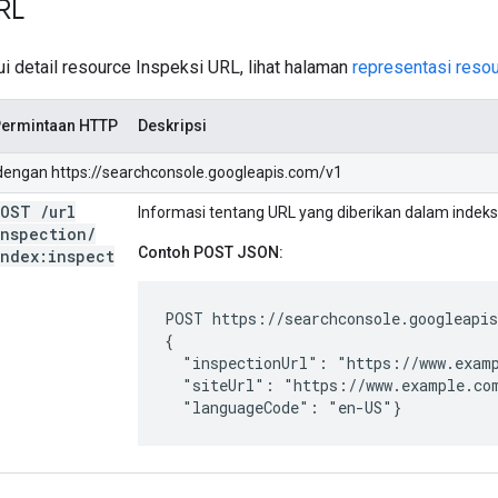
URL
i detail resource Inspeksi URL, lihat halaman
representasi reso
ermintaan HTTP
Deskripsi
 dengan https://searchconsole.googleapis.com/v1
POST
/
url
Informasi tentang URL yang diberikan dalam indeks
Inspection
/
Contoh POST JSON:
index:inspect
POST https://searchconsole.googleapis
{

  "inspectionUrl": "https://www.examp
  "siteUrl": "https://www.example.com
  "languageCode": "en-US"}