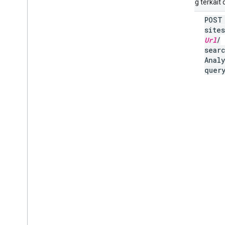
URI yang terkait
POS
query
sites
Url
/
sear
Anal
quer