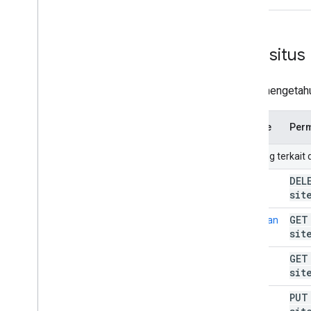
Peta situs
Untuk mengetahui
Metode
Perm
URI yang terkait
DE
hapus
sit
GE
dapatkan
sit
GE
list
sit
PU
kirim