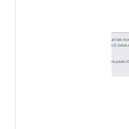
Kecuali dinyatakan lain, k
Lisensi Apache 2.0
. Untuk
afiliasinya.
Terakhir diperbarui pada 2
Forum
Menemukan jawaban dan
terhubung dengan pemilik
situs lain