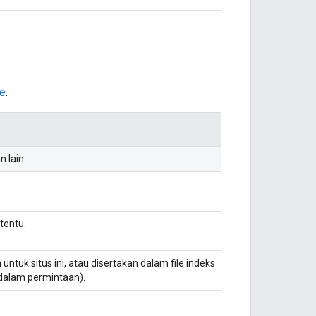
ce
.
n lain
tentu.
 untuk situs ini, atau disertakan dalam file indeks
dalam permintaan).