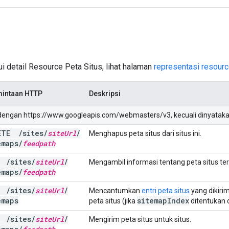
 detail Resource Peta Situs, lihat halaman
representasi resour
intaan HTTP
Deskripsi
 dengan https://www.googleapis.com/webmasters/v3, kecuali dinyataka
LETE
/
sites
/
site
Url
/
Menghapus peta situs dari situs ini.
emaps
/
feedpath
T
/
sites
/
site
Url
/
Mengambil informasi tentang peta situs ter
emaps
/
feedpath
T
/
sites
/
site
Url
/
Mencantumkan
entri peta situs
yang dikirim
emaps
sitemap
Index
peta situs (jika
ditentukan 
T
/
sites
/
site
Url
/
Mengirim peta situs untuk situs.