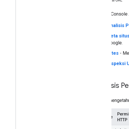
Inspeksi URL
Search Console 
Analisis 
Peta situ
Google.
Sites
- Me
Inspeksi 
Analisis P
Untuk mengetahui
Permi
Metode
HTTP