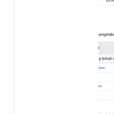
sit
Situs
Untuk mengetahui
Metode
URI yang terkait
tambahkan
hapus
dapatkan
list