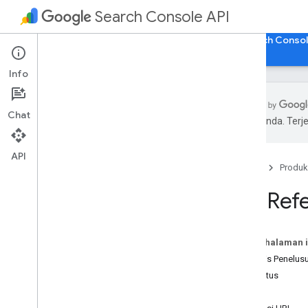
Search Console API
Beranda
Panduan
Referensi
Buka Search Conso
Info
Chat
pilihan Anda. Te
Daftar metode
Pesan Error Standar
API
Beranda
Produk
Analisis Penelusuran
Peta Situs
API Ref
Situs
Inspeksi URL
Pada halaman i
Analisis Penelus
Peta situs
Situs