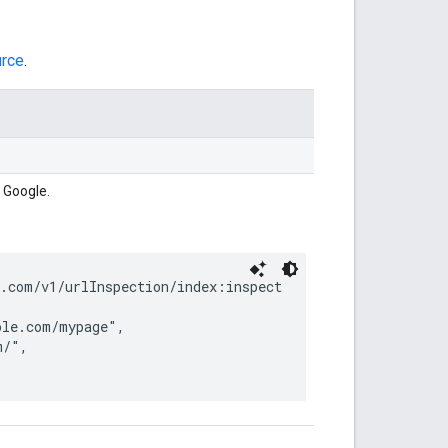
urce
.
 Google.
.com/v1/urlInspection/index:inspect

le.com/mypage",

/",
