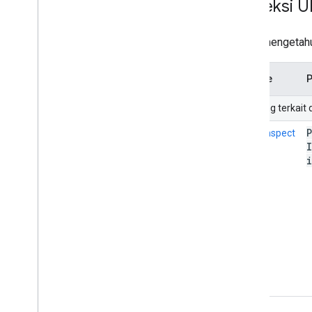
Inspeksi 
Untuk mengetahu
Metode
P
URI yang terkait
index.inspect