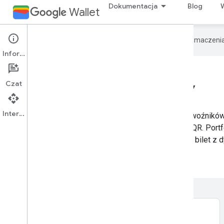
Dokumentacja
Blog
Wallet
Google używa technologii AI do tłumaczeni
Informacje
Bilety na przejazdy
Czat
Interfejs API
Bilety na przejazdy to idealne rozwiązanie dla przewoźników,
wizualnych z pomocą inspektora cen lub skanerów QR. Portfe
wyświetlać jako bilet wizualny, bilet z kodem QR lub bilet z
linki poniżej.