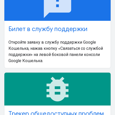
feedback
Билет в службу поддержки
Откройте заявку в службу поддержки Google
Кошелька, нажав кнопку «Связаться со службой
поддержки» на левой боковой панели консоли
Google Кошелька.
bug_report
Трекер общедоступных проблем