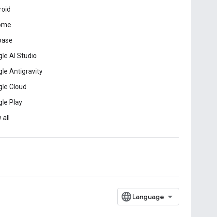
roid
ome
base
le AI Studio
le Antigravity
le Cloud
le Play
 all