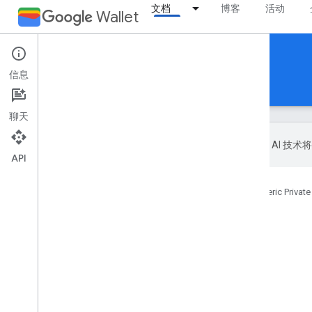
文档
博客
活动
Wallet
Generic Private Pass
信息
首页
支持
聊天
Google 会使用 AI
API
首页
产品
Google Wallet
Generic Private
概览
本页内容
有何不同之处？
请求访问权限
开始使用