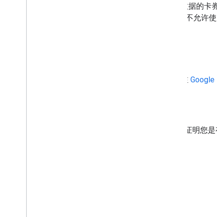
在初始配置过程中，会处理敏感数据的卡券（称
义，未经 Google 明确许可，我们不允许使用
请求访问权限
如果您的卡券包含敏感数据，请在
Googl
据，请与支持团队联系。
您需要提供以下信息：
资格文件：验证您的身份并证明您是
指向您的徽标的网址
您网站的网址
开始使用