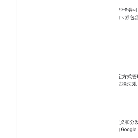
您可以使用 Google 钱包创建的一些卡
中的管理方式有所不同。如果您的卡券包含敏感数
通用私人凭证类别支持以下用例：
健康保险卡
国民身份证
由政府签发的其他身份证件
某些国家/地区和管辖区要求以特定方式管
的用户数据受您所在国家/地区的法律法
能需要接受进一步审核。
有何不同之处？
通用私人凭证使用独立的方法来定义和分发凭
用户，以便用户将其保存到自己的 Google