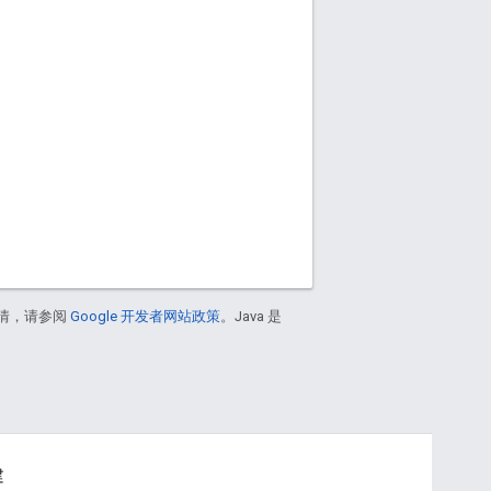
情，请参阅
Google 开发者网站政策
。Java 是
建