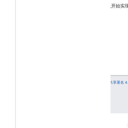
在获准发放通用私人凭证后，可以开始实现将卡
开始使用
如未另行说明，那么本页面中的内容已根据
知识共享署名 4.
Oracle 和/或其关联公司的注册商标。
最后更新时间 (UTC)：2026-07-11。
互动