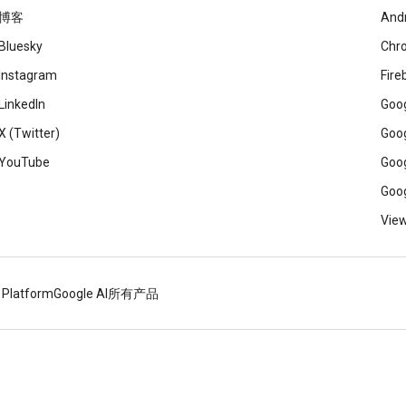
博客
And
Bluesky
Chr
Instagram
Fire
LinkedIn
Goog
X (Twitter)
Goog
YouTube
Goog
Goog
View
 Platform
Google AI
所有产品