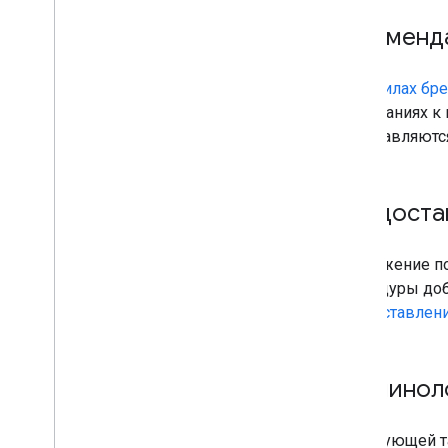
Рекоменд
В правилах бр
требованиях к
сопоставляютс
Предостав
Приложение по
процедуры доб
Предоставлени
Терминол
В следующей т