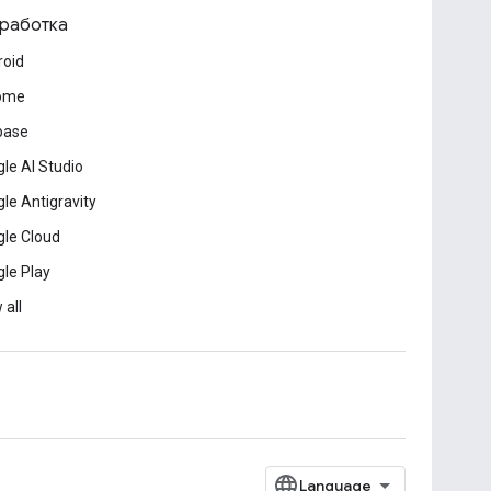
работка
roid
ome
base
le AI Studio
le Antigravity
le Cloud
le Play
 all