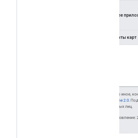
Рабочее прило
Эмитенты карт
Если не указано иное, к
лицензии Apache 2.0
. По
аффилированных лиц.
Последнее обновление: 2