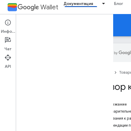
Документация
Блог
Wallet
Corporate Badge
Информация
Чат
API
Введение
Главная
Товар
Обзор
Предоставить новую карту
Обзор 
Правила
Правила фирменного оформления
Содержание
Google
Предварительн
Требования к р
Рекомендации п