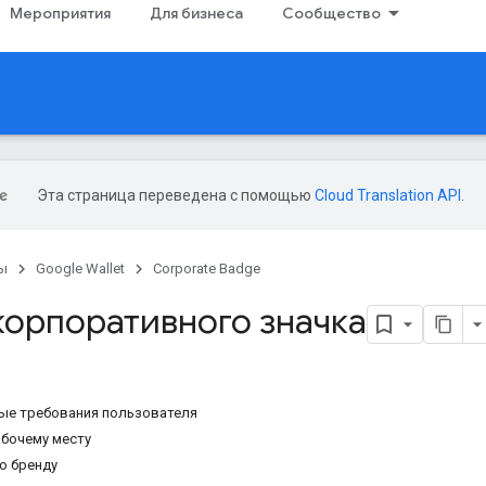
Мероприятия
Для бизнеса
Сообщество
Эта страница переведена с помощью
Cloud Translation API
.
ы
Google Wallet
Corporate Badge
корпоративного значка
ые требования пользователя
абочему месту
о бренду