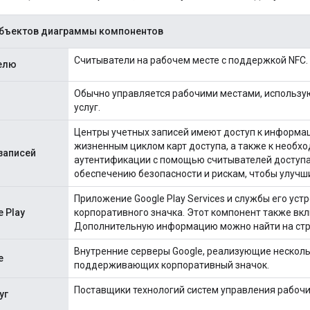
бъектов диаграммы компонентов
Считыватели на рабочем месте с поддержкой NFC.
телю
Обычно управляется рабочими местами, использ
услуг.
Центры учетных записей имеют доступ к информа
жизненным циклом карт доступа, а также к необ
записей
аутентификации с помощью считывателей доступа.
обеспечению безопасности и рискам, чтобы улучш
Приложение Google Play Services и службы его ус
 Play
корпоративного значка. Этот компонент также вкл
Дополнительную информацию можно найти на ст
Внутренние серверы Google, реализующие несколь
e
поддерживающих корпоративный значок.
Поставщики технологий систем управления рабоч
уг