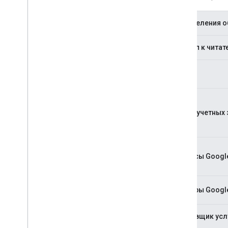
Определения о
Доступ к чита
Счет
Центр учетных 
Сервисы Google
Серверы Googl
Поставщик усл