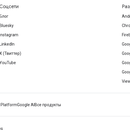
Соцсети
Раз
Блог
And
Bluesky
Chr
Instagram
Fire
LinkedIn
Goog
X (Твиттер)
Goog
YouTube
Goog
Goog
View
 Platform
Google AI
Все продукты
es