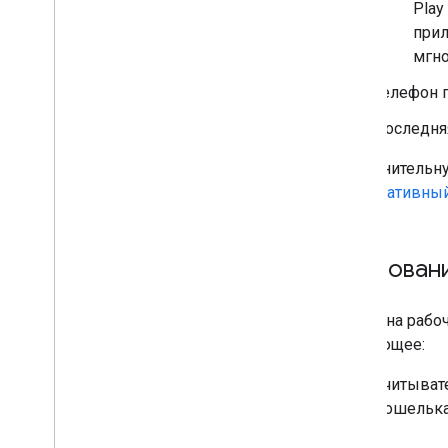
Play
прил
мгн
Телефон п
Последня
Дополнительну
корпоративный
Требовани
Чтобы на рабо
следующее:
Считывате
Кошелька