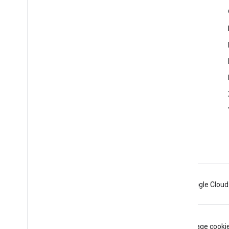
Полезные ссылки
Google Developer Program
Google Developer Groups
Google Developer Experts
Accelerators
Google Cloud & NVIDIA
Android
Chrome
Firebase
Google Cloud
Условия использования
Конфиденциальность
Manage cooki