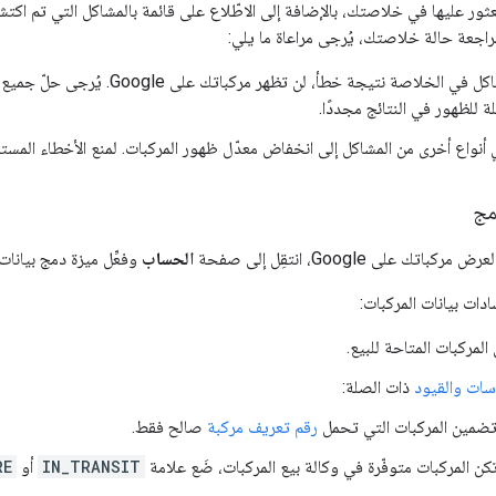
عثور عليها في خلاصتك، بالإضافة إلى الاطّلاع على قائمة بالمشاكل التي تم اكتش
اجعة حالة خلاصتك، يُرجى مراعاة ما يلي:
إذا حدثت مشاكل في الخلاصة نتيجة خطأ
ة للظهور في النتائج مجددًا.
أنواع أخرى من المشاكل إلى انخفاض معدّل ظهور المركبات. لمنع الأخطاء المست
مج
ك على Google، انتقِل إلى صفحة
الحساب
وفعِّل ميزة دمج بيانات 
دات بيانات المركبات:
 المركبات المتاحة للبيع.
سات والقيود
ذات الصلة:
ضمين المركبات التي تحمل
رقم تعريف مركبة
صالح فقط.
 تكن المركبات متوفّرة في وكالة بيع المركبات، ضَع علامة
IN_TRANSIT
أو
RE