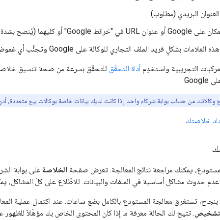
العنوان البريدي (مطلوب)
Googl" أو كليهما (يُنصح بشدة باستخدامه)
علامات بشكلٍ فريد الملف التجاري للوكالة على Google وتجنُّب أي غموض عند مطابقة الاسم والعنوان البريدي.
مركبات التجريبية واستخدِم
أداة التحقّق
Goog
وكالاتك من حساب بوابة شركاء واحد. إذا كانت لديك بيانات خاصة بوكالات بيع متعددة، أدرِ
داد خلاصتك
.
ك
مستودع، يمكنك مراجعة نتائج المعالجة. تعرض صفحة
الخلاصة
على بوابة الشر
عدم حدوث مشاكل أساسية في الملفات والبيانات. للاطّلاع على كلّ المشاكل، ي
نجاح، تستغرق معالجة المستودع بالكامل بضع ساعات. عند اكتمال عملية المعال
التشخيص