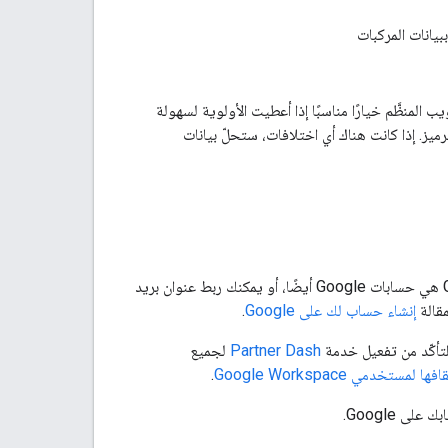
يانات المركبات
يب المنظَّم خيارًا مناسبًا إذا أعطيت الأولوية لسهولة
يز. إذا كانت هناك أي اختلافات، ستحلّ بيانات
يجب أن يكون لديك حساب على Google للاشتراك في خدمة بيانات المركبات. جميع حسابات Gmail هي حسابات Google أيضًا، أو يمكنك ربط عنوان بريد
إنشاء حساب لك على Google
.
تأكّد من تفعيل خدمة
Partner Dash
لجميع
ستخدمي Google Workspace
.
ى Google.