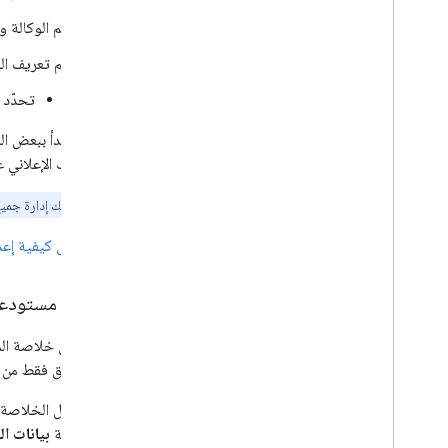
اسم الوكالة و
رقم تعريف المكان على Google أو عنوان URL في "خرائط e
تحدّد هذه ال
اقتراح:
ابدأ ببعض ال
مستودعك الإعلاني على le
ملاحظة:
يمكنك إدارة جميع 
تعرَّف على كيفية إع
مراجعة مستودع
بعد إرسال خلاصة ال
إلى التحقّق فقط من 
بعد تحميل الخلاصة ب
في صفحة
بيانات 