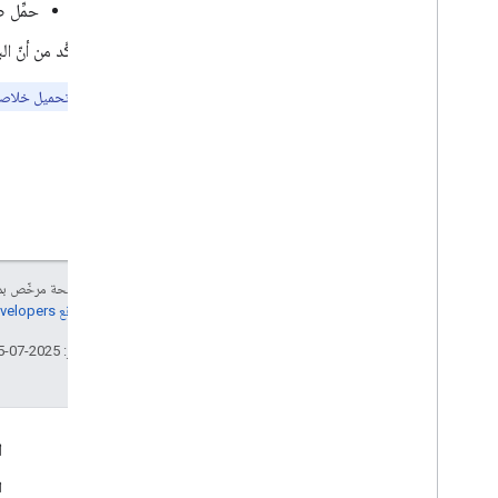
حمِّل 
تأكَّد من أنّ
ملاحظة:
بعد تحميل خلاصة، يستغ
إنّ محتوى هذه الصفحة مرخّص 
مراجعة
سياسات موقع Google Developers‏
تاريخ التعديل الأخير: 2025-07-25 (حسب التوقيت العالمي المتفَّق عليه)
التفاعل
ا
Google Developer Program
ا