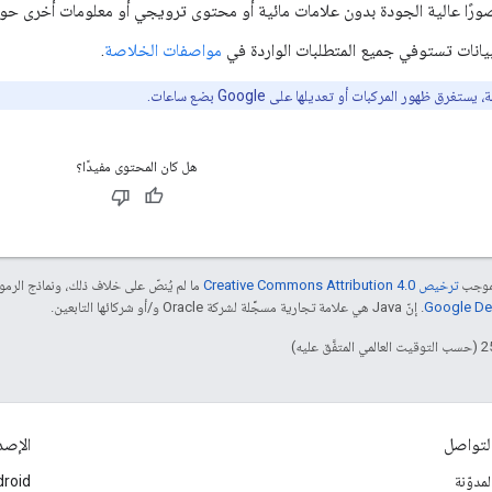
صورًا عالية الجودة بدون علامات مائية أو محتوى ترويجي أو معلومات أخرى حول 
 البيانات تستوفي جميع المتطلبات الواردة في
مواصفات الخلاصة
.
رق ظهور المركبات أو تعديلها على Google بضع ساعات.
هل كان المحتوى مفيدًا؟
بموجب
ترخيص Creative Commons Attribution 4.0‏
ما لم يُنصّ على خلاف ذلك، ونماذج الر
. إنّ Java هي علامة تجارية مسجَّلة لشركة Oracle و/أو شركائها التابعين.
لتواصل
الإصد
لمدوّنة
roid