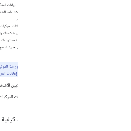
ترميز البيانات المنظّ
بوابة الشركاء
تحميلات ملف الخل
نظرة عامة
قبل البدء
إعداد بيانات المركبات
تحضير خلاصتك وتح
مراجعة مستودعك
إطلاق عملية الدمج
ملاحظة:
يمكنك الاطّلاع على
إعلانات المر
يبحث ملايين الأشخاص عن مركبات على Google كل يوم. يمكنك عرض 
تظهر بيانات المركبات على "بحث Google" عندما يبحث المشتر
تحديد كيفية تقد