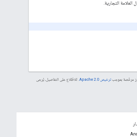
العلامة التجارية.
موز مرخّصة بموجب
ترخيص Apache 2.0‏
. للاطّلاع على التفاصيل، يُرجى
ار
And