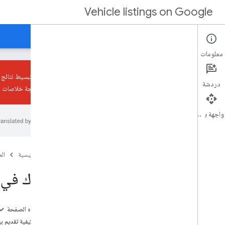
Vehicle listings on Google
الصفحة الرئيسية
الأدلة
مَراجع
الدعم
الشركاء
معلومات
نعمل على تبسيط نتائج البحث على oogle
دردشة
إيقاف معالجة خلاصات بي
دليل منح إمكانيّة الوصول
واجهة برمجة التطبيقات
عملية الدمج
إعداد الخلاصة
مطابقة وكالة بيع المركبات
الصفحة الرئيسية
ال
خيار موفّر وكالة البيع
اشترِك في بي
تحسينات تلقائية للصور
الملف التجاري
على هذه الصفحة
إدارة بيانات المركبات
تحديد كيفية تقديم بيانا