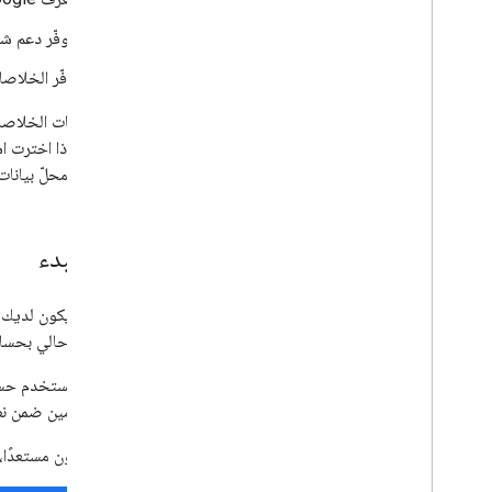
يتوفّر دعم ش
توفّر الخلاصا
تعتبر ملفات الخلاصة خ
التنفيذ وإذا اخترت ا
الخلاصة محلّ بيانات 
قبل البدء
إلكتروني حالي بحساب Google. إذا لم يكن لديك حساب على Google، اتّبِع التعليمات الوارد
إذا كنت تستخدم حسابًا على oogle Workspace (G Suite
المستخدمين ضمن نطاق Google Workspace. لمزيد من التفاصيل،
عندما تكون مستعدًا، ا