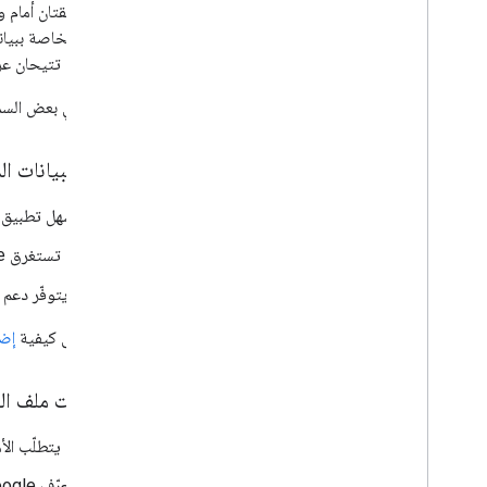
الشركاء الخاصة ببيا
الطريقتان تتيحان عرض
في ما يلي بعض السم
ترميز البيانات ال
يسهل تطبيق تر
قد تستغرق Google وقتًا أطول في رصد التغييرات على المواقع الإلكترونية
لا يتوفّر دع
تعرَّف على كيفية
إضا
تحميلات ملف ال
قد يتطلّب الأ
تتعرّف Google على جميع بيانات المخزون في ملفات الخلاصة