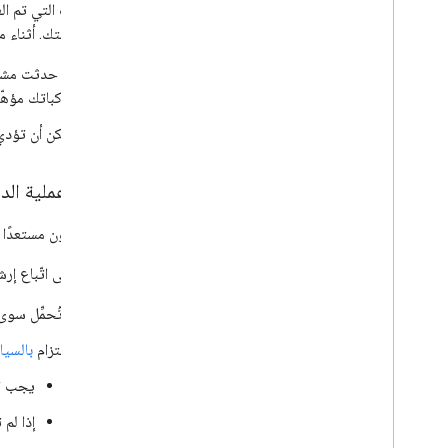
والمركبات التي تم ال
في خلاصتك. أثناء مر
مركباتك مؤهّل
يمكن أن تؤدي 
إطلاق عملية الد
عندما تكون مستعدًا لعرض مركبات
احرص على اتّباع إرشا
لا تُحمِّل سوى
الالتزام
بالسيا
يجب ت
إذا لم