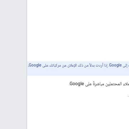
جمهور هذا الموقع الإلكتروني هو وكلاء بيع السيارات، أو ممثل عن وكالة سيارات، يريد تقديم مخزون المركبات إلى Google. إذا أردت بدلاً من ذلك الإعلان عن مركباتك على Google،