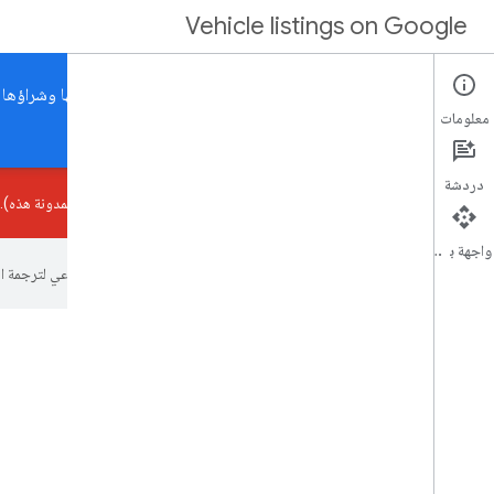
Vehicle listings on Google
مساعدة مستخدمي Google في العثور على المركبات التي تبيعها وشراؤها
معلومات
الصفحة الرئيسية
الأدلة
مَراجع
الدعم
الشركاء
دردشة
نعمل على تبسيط نتائج البحث على Google (كما هو موضّح في
مشاركة المدونة هذه
).
واجهة برمجة التطبيقات
تستخدم Google تكنولوجيا الذكاء الاصطناعي لترجمة المحتوى إلى لغتك المفضّلة، وقد تتضمّن بعض الأخطاء.