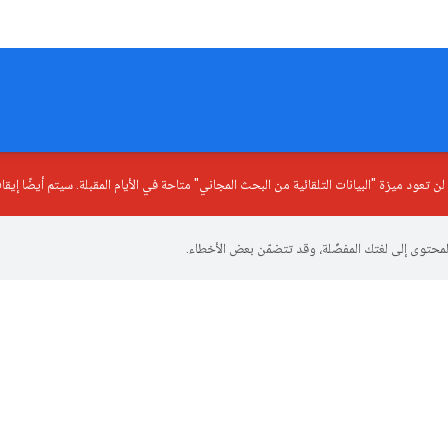
 لن تعود ميزة "البيانات التلقائية من البحث المجاني" متاحة في الأيام المقبلة. سيتم أيضًا إي