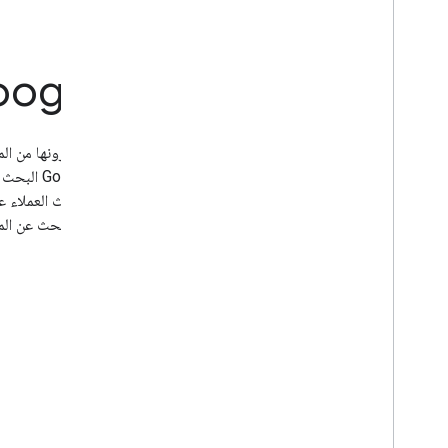
بيانات المركبات على Google
لوكلاء البيع
توفّر المركبات وأسعارها وغير ذلك من التفاصيل المهمة التي تحث العملاء على 
لعرض مستودع المركبات على Google، حيث يمكن للمشترين البحث عن المركبات المعروضة للبيع بالقرب منهم. وهو منفصل عن برنامج
البدء