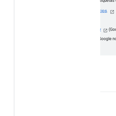
Si necesitas más asistencia para implementar tus etiquetas 
Consulta los especialistas en la
Galería de socios
.
Comunidad de ayuda de Tag Manager
Comunidad de Tag Manager de Stack Overflow
(Goo
Comunidad de gtag.js de Stack Overflow
(Google no
Interactúa
Google Developer Program