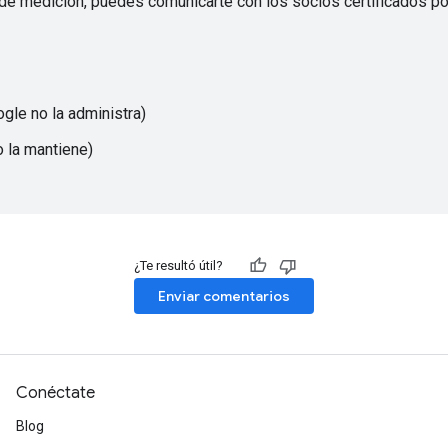
de medición, puedes comunicarte con los socios certificados po
gle no la administra)
 la mantiene)
¿Te resultó útil?
Enviar comentarios
Conéctate
Blog