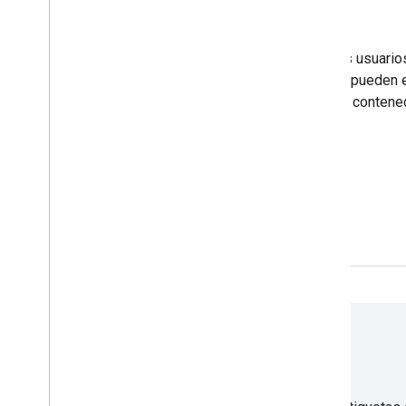
Usuarios y permisos
Tag Manager te permite delegar el acceso a otros usuarios 
contenedor. Los permisos a nivel de la cuenta se pueden
Administrador o Usuario. Los permisos a nivel de conten
detallado.
Comenzar
Opciones de asistencia