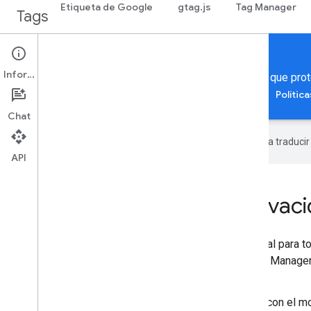
Etiqueta de Google
gtag.js
Tag Manager
Tags
Security & Privacy
Información
Aprende a ejecutar un entorno de etiquetado seguro que prote
Conceptos y prácticas recomendadas
Guías
Polític
Chat
Google utiliza tecnología de IA para traduci
API
Centro de seguridad y privac
El centro de seguridad y privacidad es el lugar central para 
seguridad y privacidad compatibles con Google Tag Manager.
orientación sobre los siguientes temas:
Protección de las elecciones de los usuarios con el 