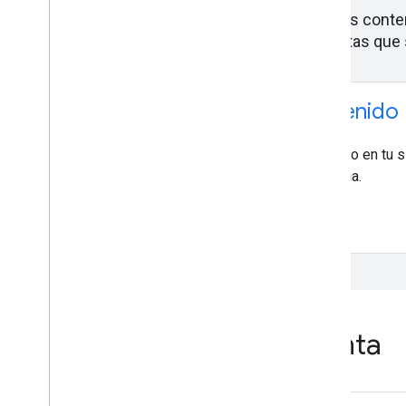
Tag Manager admite medidas para ejecutar tus conten
Además, puedes restringir los tipos de etiquetas que
Políticas de seguridad del contenido
Si ejecutas una política de seguridad del contenido en tu 
se ejecuten Tag Manager y el modo de vista previa.
Comenzar
Administración de la cuenta