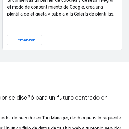
Si conservas un banner de cookies y deseas integrar
el modo de consentimiento de Google, crea una
plantilla de etiqueta y súbela a la Galería de plantillas.
Comenzar
idor se diseñó para un futuro centrado en
edor de servidor en Tag Manager, desbloqueas lo siguiente:
s
: Un único flujo de datos de tu sitio web a tu propio servidor