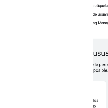
Cómo prepararse para los datos de origen con etiqueta
Cómo administrar las cuentas y los permisos de usuar
Mejora la seguridad de los contenedores de Tag Mana
Respeta la privacidad del us
La API del modo de consentimiento de Google le permi
y, al mismo tiempo, retener la mejor medición posible
Sitios web
Para captar las elecciones de consentimiento de los
usuarios, necesita un banner de cookies en su sitio