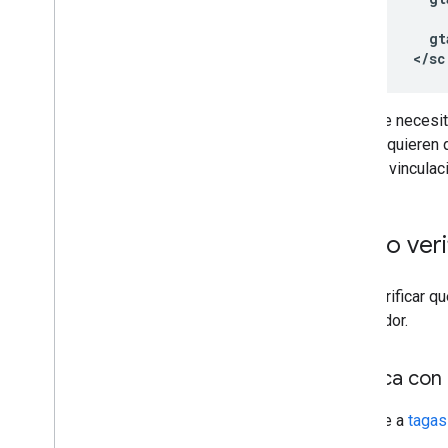
    gt
  </sc
Se necesi
requieren
la vincula
Cómo verif
Para verificar q
navegador.
Verifica con
Ve a
tagas