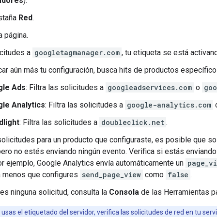
adores
).
estaña
Red
.
a página.
icitudes a
googletagmanager.com
, tu etiqueta se está activan
icar aún más tu configuración, busca hits de productos específic
gle Ads
: Filtra las solicitudes a
googleadservices.com
o
goo
le Analytics
: Filtra las solicitudes a
google-analytics.com
dlight
: Filtra las solicitudes a
doubleclick.net
.
solicitudes para un producto que configuraste, es posible que s
 pero no estés enviando ningún evento. Verifica si estás envian
or ejemplo, Google Analytics envía automáticamente un
page_v
 a menos que configures
send_page_view
como
false
.
es ninguna solicitud, consulta la
Consola
de las Herramientas pa
 usas el etiquetado del servidor, verifica las solicitudes de red en tu se