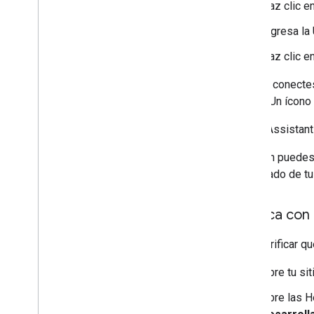
Haz clic e
Ingresa la
Haz clic e
Cuando conectes 
found
. Un ícono
Si Tag Assistant
También puedes
etiquetado de tu 
Verifica con
Para verificar q
Abre tu si
Abre las H