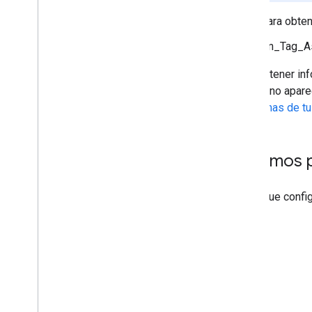
Para obten
[vn_Tag_As
Para obtener inf
cuando no apare
problemas de tu
Próximos 
Ahora que config