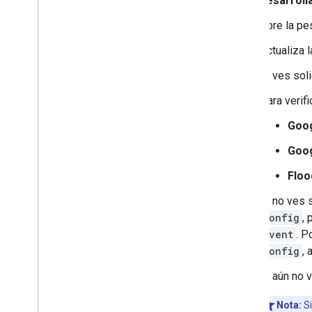
desarroll
Abre la p
Actualiza l
Si ves sol
Para verif
Goo
Goog
Floo
Si no ves 
config
,
event
. P
config
,
Si aún no v
Nota:
Si