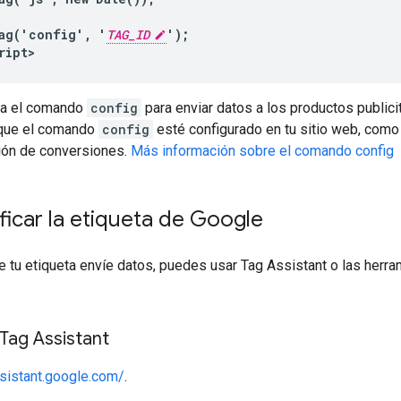
ag('config', '
TAG_ID
');

ript>
ta el comando
config
para enviar datos a los productos public
 que el comando
config
esté configurado en tu sitio web, com
ción de conversiones.
Más información sobre el comando config
icar la etiqueta de Google
ue tu etiqueta envíe datos, puedes usar Tag Assistant o las herr
 Tag Assistant
sistant.google.com/
.