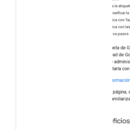
API de gtag
.
js
Agrega la etiquet
Parámetros de gtag
.
js
Cómo verificar l
Eventos
Verifica con Ta
Parámetros de eventos de Shopify
Verifica con l
Próximos pasos
La etiqueta de G
publicidad de G
lugar de adminis
y conectarla con
Más información
En esta página, 
estás familiari
Beneficios