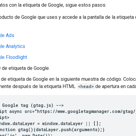
atos con la etiqueta de Google, sigue estos pasos:
oducto de Google que uses y accede a la pantalla de la etiqueta
le Ads
le Analytics
le Floodlight
D de etiqueta de Google.
 de etiqueta de Google en la siguiente muestra de código. Coloc
mente después de la etiqueta HTML
<head>
de apertura en cad
 Google tag (gtag.js) -->

ipt async src="https://www.googletagmanager.com/gtag/
ipt>

ndow.dataLayer = window.dataLayer || [];

nction gtag(){dataLayer.push(arguments);}

ag('js', new Date());
