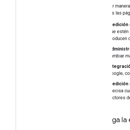
La mejor manera 
en todas las pág
Medición 
que estén 
producen 
Administr
cambiar ma
Integració
Google, co
Medición 
precisa cu
factores de
Agrega la 