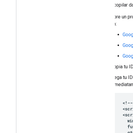
Para recopilar d
Abre un pr
en:
Goog
Goog
Goog
Copia tu I
Pega tu ID
inmediata
<!--
  <scr
  <scr
    wi
    fu
    gt