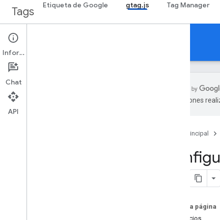
Etiqueta de Google
gtag.js
Tag Manager
Tags
gtag.js
Información
Chat
traducciones real
API
Comenzar
Configura la etiqueta de Google con
gtag
.
js
Página principal
Configura productos de Google con
Configu
gtag
.
js
Agrupa y enruta datos con gtag
.
js
Cómo filtrar los eventos de Shopify en
el tráfico de Google Analytics con un
filtro de datos
En esta página
Referencia
Beneficios