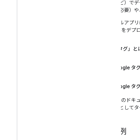
測定など）でデータ
gtag
.
js を使用して Google タグを設定
変更が必要）や
する
AMP で Google タグを設定する
モバイルアプリに
広告主様向け Google タグ ゲートウェ
の SDK をデ
イを設定する
タグ マネージャーに移行する
「タグ」と
タグを設定する
コンバージョンとキーイベント（ウェ
ブ）
Google 
コンバージョンとキーイベント（モバ
イルアプリ）
標準リマーケティング
Google 
動的リマーケティング
Google の
クロスドメイン測定
使用例としてタ
ユーザーのプライバシーを管理する
ユーザーのプライバシーと同意モード
使用例
Cookie とユーザーの識別
ウェブサイトで同意モードを設定する