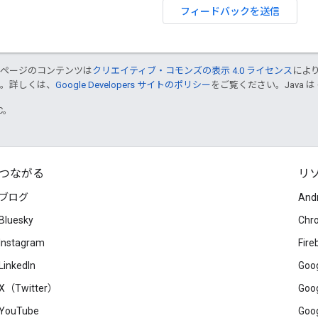
フィードバックを送信
のページのコンテンツは
クリエイティブ・コモンズの表示 4.0 ライセンス
によ
す。詳しくは、
Google Developers サイトのポリシー
をご覧ください。Java は
TC。
つながる
リ
ブログ
And
Bluesky
Chr
Instagram
Fire
LinkedIn
Goog
X（Twitter）
Goog
YouTube
Goog