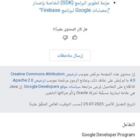
حزمة تطوير البرامج (SDK) الخاصة بإصدار
"إحصاءات Google لبرنامج Firebase"
هل كان المحتوى مفيدًا؟
إرسال ملاحظات
إنّ محتوى هذه الصفحة مرخّص بموجب
ترخيص Creative Commons Attribution
4.0‏
ما لم يُنصّ على خلاف ذلك، ونماذج الرموز مرخّصة بموجب
ترخيص Apache 2.0‏
.
للاطّلاع على التفاصيل، يُرجى مراجعة
سياسات موقع Google Developers‏
. إنّ Java
هي علامة تجارية مسجَّلة لشركة Oracle و/أو شركائها التابعين.
تاريخ التعديل الأخير: 2025-07-25 (حسب التوقيت العالمي المتفَّق عليه)
التفاعل
Google Developer Program