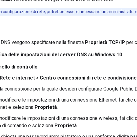
a configurazione di rete, potrebbe essere necessario un amministratore
 DNS vengono specificate nella finestra
Proprietà TCP/IP
per c
ica delle impostazioni del server DNS su Windows 10
ello di controllo
.
Rete e internet
>
Centro connessioni di rete e condivisione
la connessione per la quale desideri configurare Google Public
odificare le impostazioni di una connessione Ethernet, fai clic co
rnet e seleziona
Proprietà
.
odificare le impostazioni di una connessione wireless, fai clic c
ga di comando e seleziona
Proprietà
.
e chiesta una password amministratore o una conferma, digita pa