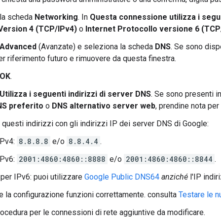
 la scheda
Networking
. In
Questa connessione utilizza i seg
Version 4 (TCP/IPv4)
o
Internet Protocollo versione 6 (TCP
Advanced
(Avanzate) e seleziona la scheda
DNS
. Se sono dispo
er riferimento futuro e rimuovere da questa finestra.
OK
.
Utilizza i seguenti indirizzi di server DNS
. Se sono presenti in
S preferito
o
DNS alternativo server web
, prendine nota per 
 questi indirizzi con gli indirizzi IP dei server DNS di Google:
IPv4:
8.8.8.8
e/o
8.8.4.4
.
IPv6:
2001:4860:4860::8888
e/o
2001:4860:4860::8844
.
per IPv6: puoi utilizzare
Google Public DNS64
anziché
l'IP indi
he la configurazione funzioni correttamente. consulta
Testare le 
procedura per le connessioni di rete aggiuntive da modificare.