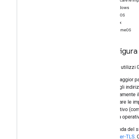
Modificare le im
Caratteristiche
Windows
DNS64
macOS
Subnet client EDNS
Linux
ChromeOS
Trasporto sicuro
Panoramica
DNS over TLS (Do
T)
Configura 
DNS over HTTPS (Do
H)
API Do
H JSON
Quando utilizzi 
Migrazione Do
H
Nella maggior pa
Risorse
utilizzi gli ind
Informativa sulla privacy
esplicitamente i
Termini di servizio
modificare le im
Traffico bloccato
dispositivo (com
sistema operativ
A seconda del si
DNS over-TLS
. 