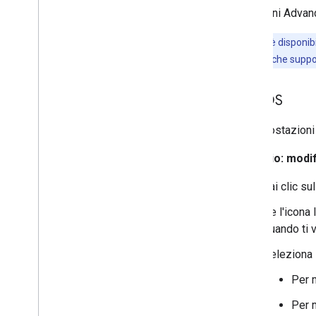
di Gemini Advan
Nota:
non è disponibi
resolver proxy che suppo
mac
OS
Le impostazioni
Esempio: modif
Fai clic su
Se l'icona 
quando ti 
Seleziona 
Per 
Per 