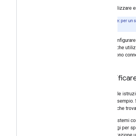
Puoi utilizzare 
Importante:
per un s
secondario.
Puoi configurare
NAT64 che utili
forniscono conne
Modificare
Poiché le istruz
come esempio. Se
Puoi anche trova
Molti sistemi con
passaggi per spe
configurazione ut