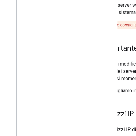
Google server we
ciascun sistema
Attenzione:
consigli
Importante:
Prima di modific
attuali dei serve
qualsiasi momen
Ti consigliamo i
Indirizzi I
Gli indirizzi IP