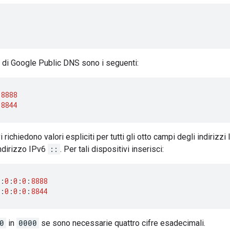
v6 di Google Public DNS sono i seguenti:
:
8888
:
8844
i richiedono valori espliciti per tutti gli otto campi degli indirizz
indirizzo IPv6
::
. Per tali dispositivi inserisci:
:
0
:
0
:
0
:
8888
:
0
:
0
:
0
:
8844
0
in
0000
se sono necessarie quattro cifre esadecimali.