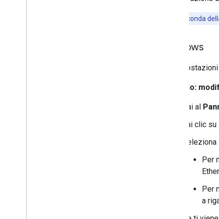
Nota:
a seconda dell
Windows
Le impostazioni
Esempio: modif
Vai al
Pann
Fai clic su
Seleziona 
Per m
Ethe
Per m
a ri
Se ti vien