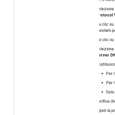
Seleziona
Protocol 
Fai clic su
annotarli p
Fai clic su
Seleziona
Server DN
Sostituisci
Per 
Per 
Solo 
Verifica c
Ripeti la 