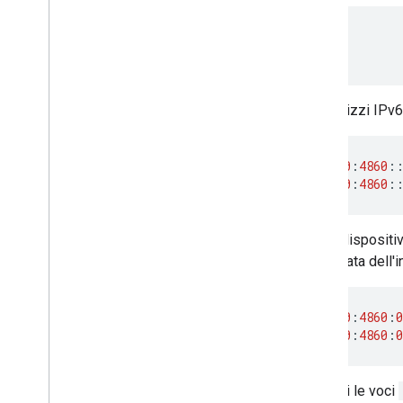
8.8.8.8
8.8.4.4
Gli indirizzi IP
2001
:
4860
:
4860
:
2001
:
4860
:
4860
:
Alcuni dispositiv
abbreviata dell'
2001
:
4860
:
4860
:
0
2001
:
4860
:
4860
:
0
Espandi le voci