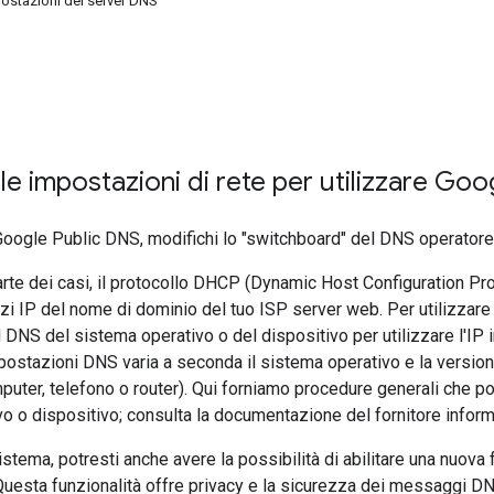
postazioni dei server DNS
le impostazioni di rete per utilizzare Go
Google Public DNS, modifichi lo "switchboard" del DNS operatore
rte dei casi, il protocollo DHCP (Dynamic Host Configuration Pro
irizzi IP del nome di dominio del tuo ISP server web. Per utilizza
l DNS del sistema operativo o del dispositivo per utilizzare l'IP i
postazioni DNS varia a seconda il sistema operativo e la versi
puter, telefono o router). Qui forniamo procedure generali che po
o o dispositivo; consulta la documentazione del fornitore inform
stema, potresti anche avere la possibilità di abilitare una nuova f
Questa funzionalità offre privacy e la sicurezza dei messaggi DNS 