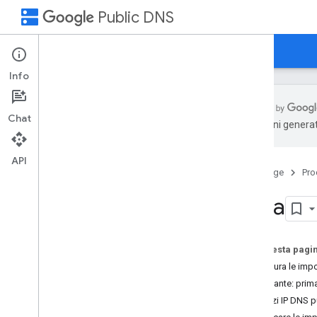
dns
Public DNS
Home page
Guide
Assistenza
Info
Chat
traduzioni generat
Panoramica
API
Home page
Pro
Inizia
Google Public DNS per i tuoi
Inizia
dispositivi
Google Public DNS per ISP
Su questa pagi
Vantaggi
Configura le impo
Rendimento
Importante: prima
Sicurezza
Indirizzi IP DNS 