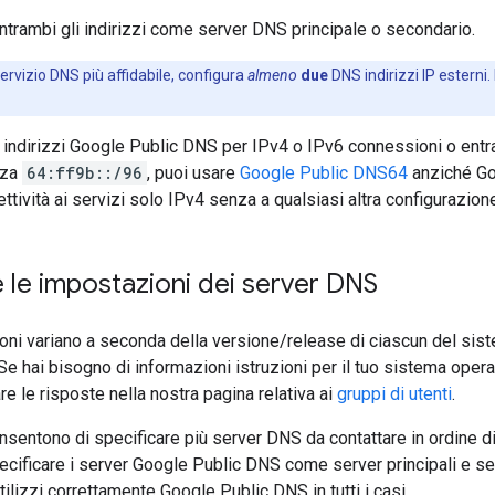
entrambi gli indirizzi come server DNS principale o secondario.
ervizio DNS più affidabile, configura
almeno
due
DNS indirizzi IP esterni.
 indirizzi Google Public DNS per IPv4 o IPv6 connessioni o entr
zza
64:ff9b::/96
, puoi usare
Google Public DNS64
anziché Goo
ttività ai servizi solo IPv4 senza a qualsiasi altra configurazion
 le impostazioni dei server DNS
ioni variano a seconda della versione/release di ciascun del sist
 hai bisogno di informazioni istruzioni per il tuo sistema opera
re le risposte nella nostra pagina relativa ai
gruppi di utenti
.
sentono di specificare più server DNS da contattare in ordine di p
cificare i server Google Public DNS come server principali e sec
ilizzi correttamente Google Public DNS in tutti i casi.