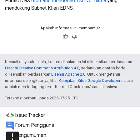
Public DNS
otomatis mendeteksi server nama
yang
mendukung Subnet Klien EDNS.
Apakah informasi ini membantu?
Kecuali dinyatakan lain, konten di halaman ini dilisensikan berdasarkan
Lisensi Creative Commons Attribution 4.0
, sedangkan contoh kode
dilisensikan berdasarkan
Lisensi Apache 2.0
. Untuk mengetahui
informasi selengkapnya, lihat
Kebijakan Situs Google Developers
. Java
adalah merek dagang terdaftar dari Oracle dan/atau afiliasinya.
Terakhir diperbarui pada 2025-07-25 UTC.
Issue Tracker
Forum Pengguna
announcement
Pengumuman