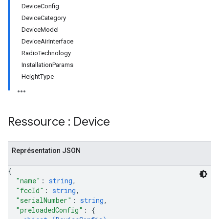
DeviceConfig
DeviceCategory
DeviceModel
DeviceAirInterface
RadioTechnology
InstallationParams
HeightType
Ressource : Device
Représentation JSON
{
"name"
: 
string
,
"fccId"
: 
string
,
"serialNumber"
: 
string
,
"preloadedConfig"
: 
{