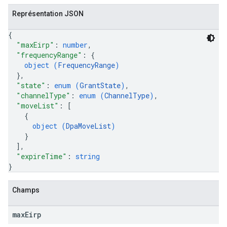
Représentation JSON
{
"maxEirp"
: 
number
,
"frequencyRange"
: 
{
object (
FrequencyRange
)
}
,
"state"
: 
enum (
GrantState
)
,
"channelType"
: 
enum (
ChannelType
)
,
"moveList"
: 
[
{
object (
DpaMoveList
)
}
]
,
"expireTime"
: 
string
}
Champs
max
Eirp