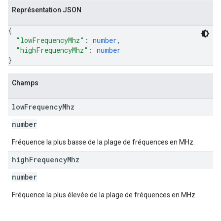
Représentation JSON
{
"lowFrequencyMhz"
: 
number
,
"highFrequencyMhz"
: 
number
}
Champs
low
Frequency
Mhz
number
Fréquence la plus basse de la plage de fréquences en MHz.
high
Frequency
Mhz
number
Fréquence la plus élevée de la plage de fréquences en MHz.