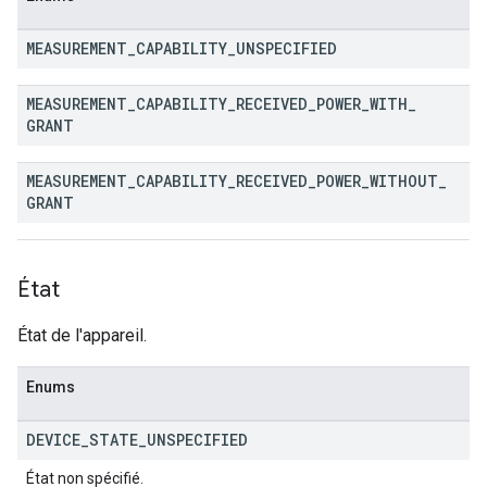
MEASUREMENT
_
CAPABILITY
_
UNSPECIFIED
MEASUREMENT
_
CAPABILITY
_
RECEIVED
_
POWER
_
WITH
_
GRANT
MEASUREMENT
_
CAPABILITY
_
RECEIVED
_
POWER
_
WITHOUT
_
GRANT
État
État de l'appareil.
Enums
DEVICE
_
STATE
_
UNSPECIFIED
État non spécifié.