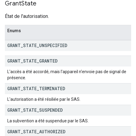
Grant
State
État de l'autorisation.
Enums
GRANT
_
STATE
_
UNSPECIFIED
GRANT
_
STATE
_
GRANTED
L'accès a été accordé, mais l'appareil n'envoie pas de signal de
présence.
GRANT
_
STATE
_
TERMINATED
L'autorisation a été résiliée par le SAS.
GRANT
_
STATE
_
SUSPENDED
La subvention a été suspendue par le SAS.
GRANT
_
STATE
_
AUTHORIZED