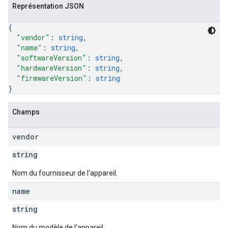
Représentation JSON
{
"vendor"
: 
string
,
"name"
: 
string
,
"softwareVersion"
: 
string
,
"hardwareVersion"
: 
string
,
"firmwareVersion"
: 
string
}
Champs
vendor
string
Nom du fournisseur de l'appareil.
name
string
Nom du modèle de l'appareil.