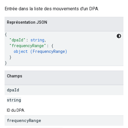
Entrée dans la liste des mouvements d'un DPA.
Représentation JSON
{
"dpaId"
: 
string
,
"frequencyRange"
: 
{
object (
FrequencyRange
)
}
}
Champs
dpa
Id
string
ID du DPA.
frequency
Range