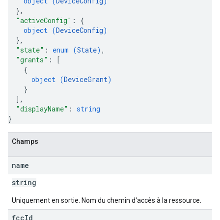
object (
DeviceConfig
)
}
,
"activeConfig"
: 
{
object (
DeviceConfig
)
}
,
"state"
: 
enum (
State
)
,
"grants"
: 
[
{
object (
DeviceGrant
)
}
]
,
"displayName"
: 
string
}
Champs
name
string
Uniquement en sortie. Nom du chemin d'accès à la ressource.
fcc
Id