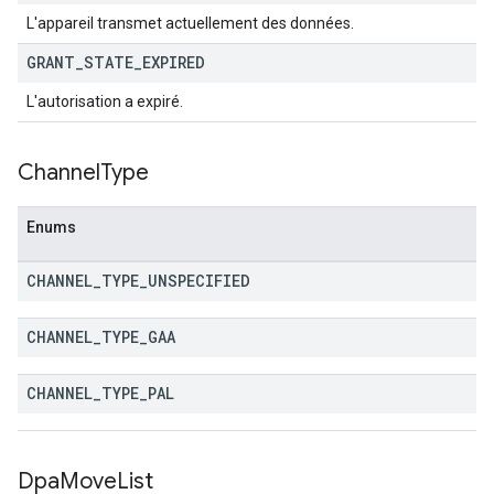
L'appareil transmet actuellement des données.
GRANT
_
STATE
_
EXPIRED
L'autorisation a expiré.
Channel
Type
Enums
CHANNEL
_
TYPE
_
UNSPECIFIED
CHANNEL
_
TYPE
_
GAA
CHANNEL
_
TYPE
_
PAL
Dpa
Move
List