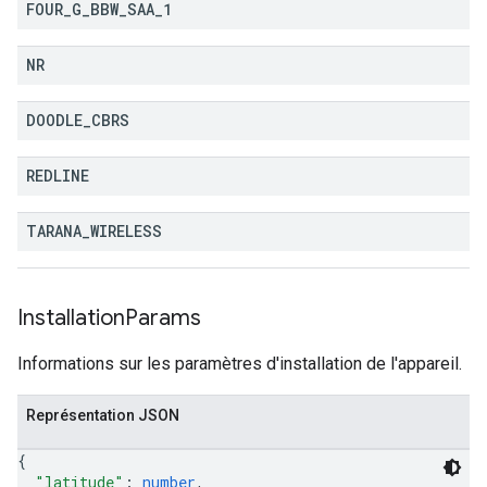
FOUR
_
G
_
BBW
_
SAA
_
1
NR
DOODLE
_
CBRS
REDLINE
TARANA
_
WIRELESS
Installation
Params
Informations sur les paramètres d'installation de l'appareil.
Représentation JSON
{
"latitude"
: 
number
,