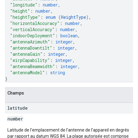
"longitude"
: 
number
,
"height"
: 
number
,
"heightType"
: 
enum (
HeightType
)
,
"horizontalAccuracy"
: 
number
,
"verticalAccuracy"
: 
number
,
"indoorDeployment"
: 
boolean
,
"antennaAzimuth"
: 
integer
,
"antennaDowntilt"
: 
integer
,
"antennaGain"
: 
integer
,
"eirpCapability"
: 
integer
,
"antennaBeamwidth"
: 
integer
,
"antennaModel"
: 
string
}
Champs
latitude
number
Latitude de l'emplacement de l'antenne de l'appareil en degrés
par rapport au datum WGS 84. La plage autorisée est comprise