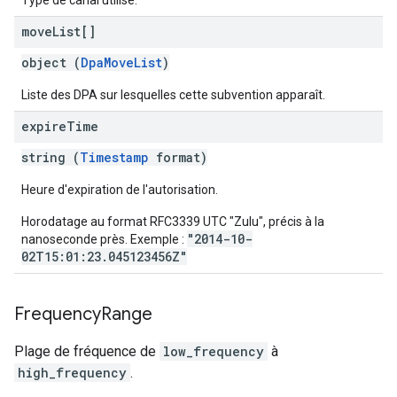
Type de canal utilisé.
move
List[]
object (
DpaMoveList
)
Liste des DPA sur lesquelles cette subvention apparaît.
expire
Time
string (
Timestamp
format)
Heure d'expiration de l'autorisation.
Horodatage au format RFC3339 UTC "Zulu", précis à la
"2014-10-
nanoseconde près. Exemple :
02T15:01:23.045123456Z"
Frequency
Range
Plage de fréquence de
low_frequency
à
high_frequency
.