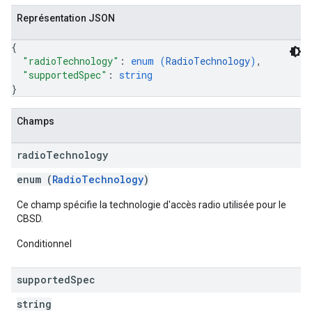
Représentation JSON
{
"radioTechnology"
: 
enum (
RadioTechnology
)
,
"supportedSpec"
: 
string
}
Champs
radio
Technology
enum (
RadioTechnology
)
Ce champ spécifie la technologie d'accès radio utilisée pour le
CBSD.
Conditionnel
supported
Spec
string