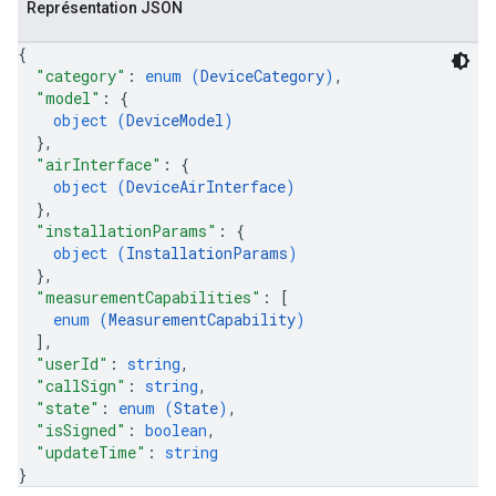
Représentation JSON
{
"category"
: 
enum (
DeviceCategory
)
,
"model"
: 
{
object (
DeviceModel
)
}
,
"airInterface"
: 
{
object (
DeviceAirInterface
)
}
,
"installationParams"
: 
{
object (
InstallationParams
)
}
,
"measurementCapabilities"
: 
[
enum (
MeasurementCapability
)
]
,
"userId"
: 
string
,
"callSign"
: 
string
,
"state"
: 
enum (
State
)
,
"isSigned"
: 
boolean
,
"updateTime"
: 
string
}