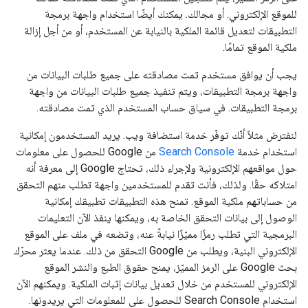
للموقع الإلكتروني. أو مجالك. يمكنك أيضًا استخدام واجهة برمجة
التطبيقات لتعديل قائمة الملكية بالنيابة عن المستخدم، أو من أجل إزالة
ملكية الموقع تمامًا.
يجب أن يوافق مستخدم تمت مصادقته على جميع طلبات البيانات من
واجهة برمجة التطبيقات، ويتم تنفيذ جميع طلبات البيانات من واجهة
برمجة التطبيقات. في سياق حساب المستخدم الذي تمت مصادقته.
لنفترض مثلاً أنّك توفّر خدمة استضافة ويب. يريد المستخدمون إمكانية
استخدام خدمة
Search Console
من Google للحصول على معلومات
حول مواقعهم الإلكترونية ولإجراء ذلك، تحتاج Google إلى معرفة أنه
امتلاكه حقًا. ولذلك، فأنت تقدم للمستخدمين واجهة تطلب منهم التحقق
من حساباتهم ملكية الموقع. تمنح هذه التطبيقات تطبيقك إمكانية
الوصول إلى بيانات التحقق الخاصة به، ويمكنها ينفذ الآن التعليمات
البرمجية التي تطلب رمزًا مميّزًا نيابةً عنه، وتضعه في ملف على الموقع
الإلكتروني البنية، ويطلب من Google التحقق من ذلك. عندما يعثر محرّك
بحث Google على الرمز المميّز، يمنح حقوق الطبع والنشر الموقع
الإلكتروني للمستخدم من خلال تعديل بيانات إثبات الملكية. ويمكنهم الآن
استخدام Search Console للحصول على للمعلومات التي يريدونها.