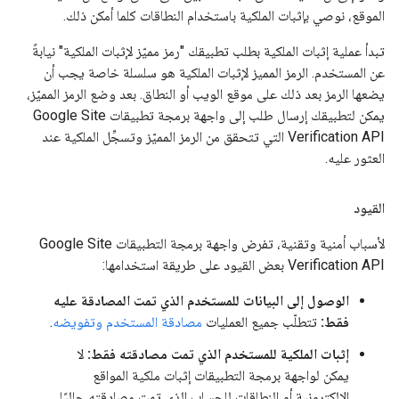
الموقع، نوصي بإثبات الملكية باستخدام النطاقات كلما أمكن ذلك.
تبدأ عملية إثبات الملكية بطلب تطبيقك "رمز مميّز لإثبات الملكية" نيابةً
عن المستخدم. الرمز المميز لإثبات الملكية هو سلسلة خاصة يجب أن
يضعها الرمز بعد ذلك على موقع الويب أو النطاق. بعد وضع الرمز المميّز،
يمكن لتطبيقك إرسال طلب إلى واجهة برمجة تطبيقات Google Site
Verification API التي تتحقق من الرمز المميّز وتسجِّل الملكية عند
العثور عليه.
القيود
لأسباب أمنية وتقنية، تفرض واجهة برمجة التطبيقات Google Site
Verification API بعض القيود على طريقة استخدامها:
الوصول إلى البيانات للمستخدم الذي تمت المصادقة عليه
فقط:
تتطلّب جميع العمليات
مصادقة المستخدم وتفويضه
.
إثبات الملكية للمستخدم الذي تمت مصادقته فقط:
لا
يمكن لواجهة برمجة التطبيقات إثبات ملكية المواقع
الإلكترونية أو النطاقات للحساب الذي تمت مصادقته حاليًا