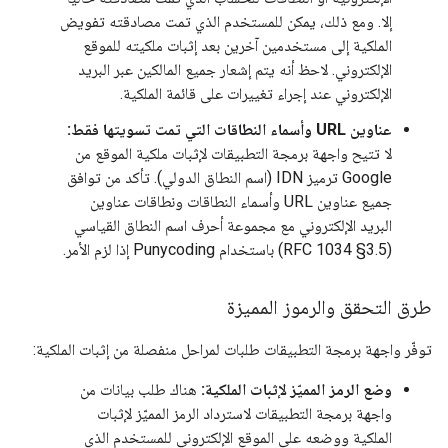
إلا. ومع ذلك، يمكن للمستخدم الذي تمت مصادقته تفويض
الملكية إلى مستخدمين آخرين بعد إثبات ملكيته للموقع
الإلكتروني. لاحظ أنه يتم إشعار جميع المالكين عبر البريد
الإلكتروني عند إجراء تغييرات على قائمة الملكية.
عناوين URL وأسماء النطاقات التي تمت تسويتها فقط:
لا تتيح واجهة برمجة التطبيقات لإثبات ملكية الموقع من
Google ترميز IDN (اسم النطاق الدولي). تأكد من توافق
جميع عناوين URL وأسماء النطاقات ونطاقات عناوين
البريد الإلكتروني مع مجموعة أحرف اسم النطاق القياسي
(RFC 1034 §3.5) باستخدام Punycoding إذا لزم الأمر.
طرق التحقق والرموز المميزة
توفّر واجهة برمجة التطبيقات طلبات لمراحل منفصلة من إثبات الملكية:
وضع الرمز المميّز لإثبات الملكية:
هناك طلب بيانات من
واجهة برمجة التطبيقات لاسترداد الرمز المميّز لإثبات
الملكية ووضعه على الموقع الإلكتروني للمستخدم الذي