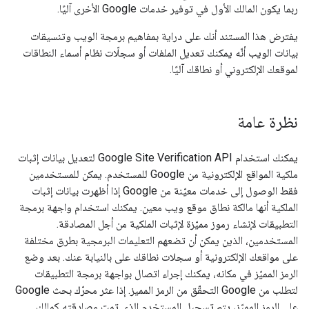
ربما يكون المالك الأول في توفير خدمات Google الأخرى آليًا.
يفترض هذا المستند أنك على دراية بمفاهيم برمجة الويب وتنسيقات
بيانات الويب أنّه يمكنك تعديل الملفات أو سجلّات نظام أسماء النطاقات
لموقعك الإلكتروني أو نطاقك آليًا.
نظرة عامة
يمكنك استخدام Google Site Verification API لتعديل بيانات إثبات
ملكية المواقع الإلكترونية من Google للمستخدم. يمكن للمستخدمين
فقط الوصول إلى خدمات معيّنة من Google إذا أظهرت بيانات إثبات
الملكية أنها مالكة نطاق موقع ويب معين. يمكنك استخدام واجهة برمجة
التطبيقات لإنشاء رموز مميّزة لإثبات الملكية من أجل المصادقة.
المستخدمين، الذين يمكن أن تضعهم التعليمات البرمجية بطرق مختلفة
على مواقعك الإلكترونية أو سجلات نطاقك على بالنيابة عنك. بعد وضع
الرمز المميّز في مكانه، يمكنك إجراء اتصال بواجهة برمجة التطبيقات
لتطلب من Google التحقّق من الرمز المميز. إذا عثر محرّك بحث Google
على الرمز المميّز، يتم تسجيل المستخدم الذي تمت مصادقته كمالك