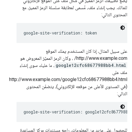
يضع تطبيقك الرمز المميّز في شكل ملف على الموقع الإلكتروني
للمالك. يجب إنشاء ملف، مُسمى لمطابقة سلسلة الرمز المميز، مع
المحتوى التالي:
google-site-verification: 
token
على سبيل المثال، إذا كان المستخدم يملك الموقع
http://www.example.com/ ، وكان الرمز المميّز المعروض هو
google12cfc68677988bb4.html
، ما عليك سوى إنشاء
ملف على
http://www.example.com/google12cfc68677988bb4.html
(في المستوى الأعلى من موقعه الإلكتروني)، يتضمّن المحتوى
التالي:
google-site-verification: google12cfc8677988b
للحصول على مزيد من المعلومات، راجِع مستندات مركز المساعدة