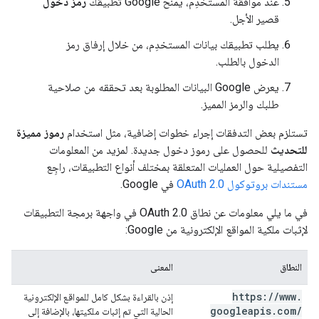
عند موافقة المستخدِم، يمنح Google تطبيقك
رمز دخول
قصير الأجل.
يطلب تطبيقك بيانات المستخدِم، من خلال إرفاق رمز
الدخول بالطلب.
يعرض Google البيانات المطلوبة بعد تحققه من صلاحية
طلبك والرمز المميز.
تستلزم بعض التدفقات إجراء خطوات إضافية، مثل استخدام
رموز مميزة
للتحديث
للحصول على رموز دخول جديدة. لمزيد من المعلومات
التفصيلية حول العمليات المتعلقة بمختلف أنواع التطبيقات، راجِع
مستندات بروتوكول OAuth 2.0
في Google.
في ما يلي معلومات عن نطاق OAuth 2.0 في واجهة برمجة التطبيقات
لإثبات ملكية المواقع الإلكترونية من Google:
النطاق
المعنى
https:
/
/
www
.
إذن بالقراءة بشكل كامل للمواقع الإلكترونية
googleapis
.
com
/
الحالية التي تم إثبات ملكيتها، بالإضافة إلى