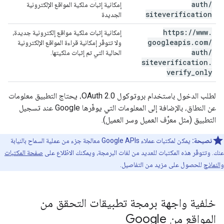
auth
/
إمكانية إثبات ملكية المواقع الإلكترونية
siteverification
الجديدة
https:
/
/
www
.
إمكانية إثبات ملكية مواقع إلكترونية جديدة،
googleapis
.
com
/
ولا تتوفّر إمكانية قراءة المواقع الإلكترونية
auth
/
الحالية التي تم إثبات ملكيتها.
siteverification
.
verify
_
only
لطلب الدخول باستخدام بروتوكول OAuth 2.0، يحتاج التطبيق معلومات
عن النطاق، بالإضافة إلى المعلومات التي يوفّرها Google عند تسجيل
التطبيق (مثل معرِّف العميل وسر العميل).
نصيحة:
يمكن لمكتبات عملاء Google APIs معالجة جزء من عملية السماح بالنيابة
عنك. وتتوفّر هذه المكتبات للعديد من لغات البرمجة، ويمكنك الاطّلاع على
صفحة المكتبات
والنماذج
للحصول على مزيد من التفاصيل.
خلفية واجهة برمجة تطبيقات التحقق من
المواقع من Google