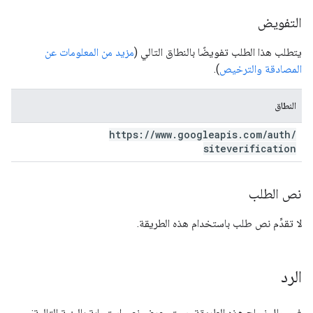
التفويض
يتطلب هذا الطلب تفويضًا بالنطاق التالي (
مزيد من المعلومات عن
المصادقة والترخيص
).
النطاق
https:
/
/
www
.
googleapis
.
com
/
auth
/
siteverification
نص الطلب
لا تقدِّم نص طلب باستخدام هذه الطريقة.
الرد
في حال نجاح هذه الطريقة، سيتم عرض نص استجابة بالبنية التالية: