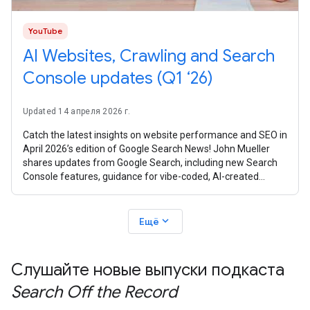
YouTube
AI Websites, Crawling and Search
Console updates (Q1 ‘26)
Updated 14 апреля 2026 г.
Catch the latest insights on website performance and SEO in
April 2026’s edition of Google Search News! John Mueller
shares updates from Google Search, including new Search
Console features, guidance for vibe-coded, AI-created
websites, crawling
expand_more
Ещё
Слушайте новые выпуски подкаста
Search Off the Record