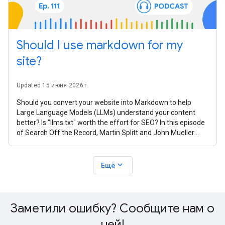
Should I use markdown for my
site?
Updated 15 июня 2026 г.
Should you convert your website into Markdown to help
Large Language Models (LLMs) understand your content
better? Is "llms.txt" worth the effort for SEO? In this episode
of Search Off the Record, Martin Splitt and John Mueller
from the Google Search
expand_more
Ещё
Заметили ошибку? Сообщите нам о
ней!