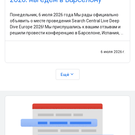
Понедельник, 6 июля 2026 года Мы рады официально
объявить о месте проведения Search Central Live Deep
Dive Europe 2026! Мы прислушались к вашим отзывам и
решили провести конференцию в Барселоне, Испания, с
30 сентября по 2 октября 2026 г.. После
6 июля 2026 г.
expand_more
Ещё