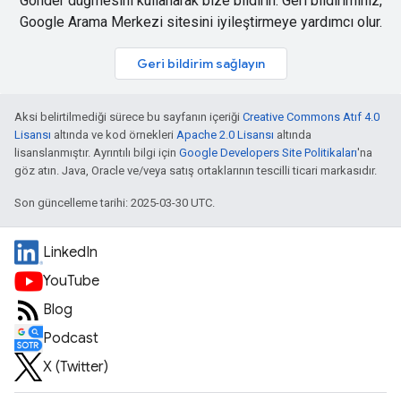
Gönder düğmesini kullanarak bize bildirin. Geri bildiriminiz,
Google Arama Merkezi sitesini iyileştirmeye yardımcı olur.
Geri bildirim sağlayın
Aksi belirtilmediği sürece bu sayfanın içeriği
Creative Commons Atıf 4.0
Lisansı
altında ve kod örnekleri
Apache 2.0 Lisansı
altında
lisanslanmıştır. Ayrıntılı bilgi için
Google Developers Site Politikaları
'na
göz atın. Java, Oracle ve/veya satış ortaklarının tescilli ticari markasıdır.
Son güncelleme tarihi: 2025-03-30 UTC.
LinkedIn
YouTube
Blog
Podcast
X (Twitter)