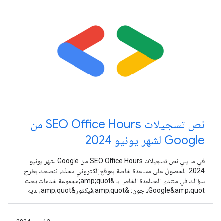
نص تسجيلات SEO Office Hours من
Google لشهر يونيو 2024
في ما يلي نص تسجيلات SEO Office Hours من Google لشهر يونيو
2024. للحصول على مساعدة خاصة بموقع إلكتروني محدّد، ننصحك بطرح
سؤالك في منتدى المساعدة الخاص بـ &amp;quot;مجموعة خدمات بحث
Google&amp;quot;. جون: &amp;quot;فيكتور&amp;quot; لديه
السؤال التالي: