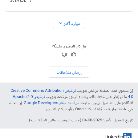
13 يونيو 2024
expand_more
موارد أكثر
هل كان المحتوى مفيدًا؟
إرسال ملاحظات
إنّ محتوى هذه الصفحة مرخّص بموجب
ترخيص Creative Commons Attribution
4.0‏
ما لم يُنصّ على خلاف ذلك، ونماذج الرموز مرخّصة بموجب
ترخيص Apache 2.0‏
.
للاطّلاع على التفاصيل، يُرجى مراجعة
سياسات موقع Google Developers‏
. إنّ Java
هي علامة تجارية مسجَّلة لشركة Oracle و/أو شركائها التابعين.
تاريخ التعديل الأخير: 2025-08-04 (حسب التوقيت العالمي المتفَّق عليه)
LinkedIn