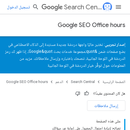
Search Central
تسجيل الدخول
Google SEO Office hours
إصدار تجريبي
: نختبر حاليًا واجهة دردشة جديدة مستنِدة إلى الذكاء الاصطناعي في
بضع صفحات ضمن &quot;مجموعة خدمات بحث Google&quot;. إذا ظهر لك رمز
الدردشة في اللوحة الجانبية، ننصحك باختباره و
إرسال ملاحظاتك
.
مزيد من
المعلومات حول توفُّر خيار الدردشة في اللوحة الجانبية
الصفحة الرئيسية
Search Central
الدعم
Google SEO Office hours
هل كان المحتوى مفيدًا؟
إرسال ملاحظات
على هذه الصفحة
نصائح لزيادة احتمال الحصول على إجابة عن سؤالك