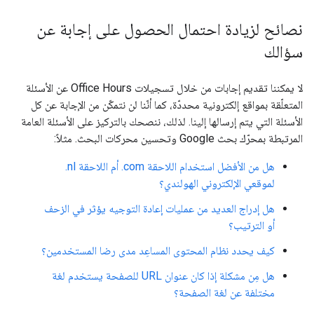
نصائح لزيادة احتمال الحصول على إجابة عن
سؤالك
لا يمكننا تقديم إجابات من خلال تسجيلات Office Hours عن الأسئلة
المتعلّقة بمواقع إلكترونية محددّة، كما أنّنا لن نتمكّن من الإجابة عن كل
الأسئلة التي يتم إرسالها إلينا. لذلك، ننصحك بالتركيز على الأسئلة العامة
المرتبطة بمحرّك بحث Google وتحسين محركات البحث. مثلاً:
هل من الأفضل استخدام اللاحقة ‎.com أم اللاحقة ‎.nl
لموقعي الإلكتروني الهولندي؟
هل إدراج العديد من عمليات إعادة التوجيه يؤثر في الزحف
أو الترتيب؟
كيف يحدد نظام المحتوى المساعِد مدى رضا المستخدمين؟
هل مِن مشكلة إذا كان عنوان URL للصفحة يستخدم لغة
مختلفة عن لغة الصفحة؟