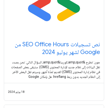
نص تسجيلات SEO Office Hours من
Google لشهر يوليو 2024
جون: تطرح &amp;quot;كورينا&amp;quot; السؤال التالي: نحن بصدد
نقل البيانات إلى نظام جديد لإدارة المحتوى (CMS). ستبقى بعض الصفحات
في نظام إدارة المحتوى (CMS) القديم لعدّة أشهر، وسيتم نقل البعض الآخر
إلى النظام الجديد بدون ربط hreflang. هل بإمكان Google
18 يوليو 2024