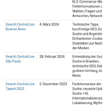
KI, E-Commerce-Websi
Fehlinformationen un
Wahlen, Fragen und
Antworten, Networkin
Search Central Live
4. März 2024
Technische Tipps,
Buenos Aires
kurzfristige SEO, Goog
Suche und Argentinien
Drittanbieter-Cookies,
Statistiken zur Nachhal
der Medien
Search Central Live
28. Februar 2024
Entwicklung der Googl
São Paulo
Suche in Brasilien,
technische SEO, Daten
großem Umfang, Goog
News
Search Central Live
5. Dezember 2023
Funktionsweise der Go
Taipeh 2023
Suche, neueste Updat
Suche + KI,
Internationalisierung +
Lokalisierung, Mythen,