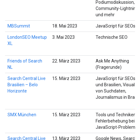
Podiumsdiskussion,
Community-Lightning-
und mehr
MBSummit
18. Mai 2023
JavaScript für SEOs
LondonSEO Meetup
3. Mai 2023
Technische SEO
XL
Friends of Search
22. März 2023
Ask Me Anything
NL
(Fragerunde)
Search Central Live
15. März 2023
JavaScript für SEOs, 
Brasilien – Belo
und Brasilien, Visualis
Horizonte
von Suchdaten,
Journalismus in Brasil
SMX München
15. März 2023
Tools und Techniken z
Fehlerbehebung bei
JavaScript-Probleme
Search Central Live
13. März 2023
Google News, Search