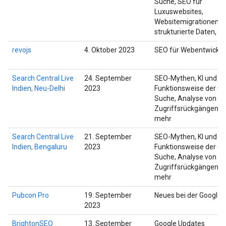
Suche, SEO für
Luxuswebsites,
Websitemigrationen,
strukturierte Daten, C
revojs
4. Oktober 2023
SEO für Webentwickle
Search Central Live
24. September
SEO-Mythen, KI und S
Indien, Neu-Delhi
2023
Funktionsweise der Go
Suche, Analyse von
Zugriffsrückgängen u
mehr
Search Central Live
21. September
SEO-Mythen, KI und S
Indien, Bengaluru
2023
Funktionsweise der Go
Suche, Analyse von
Zugriffsrückgängen u
mehr
Pubcon Pro
19. September
Neues bei der Google
2023
BrightonSEO
13. September
Google Updates