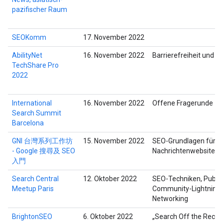
pazifischer Raum
SEOKomm
17. November 2022
AbilityNet
16. November 2022
Barrierefreiheit und S
TechShare Pro
2022
International
16. November 2022
Offene Fragerunde
Search Summit
Barcelona
GNI 台灣系列工作坊
15. November 2022
SEO-Grundlagen für
- Google 搜尋及 SEO
Nachrichtenwebsites
入門
Search Central
12. Oktober 2022
SEO-Techniken, Pub-Q
Meetup Paris
Community-Lightning-
Networking
BrightonSEO
6. Oktober 2022
„Search Off the Recor