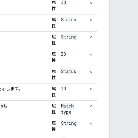
ID
属
○
性
Status
属
○
性
String
属
○
性
ID
属
○
性
Status
属
○
性
ID
とを示します。
属
○
性
ent
Match
。
属
○
type
性
String
属
○
性