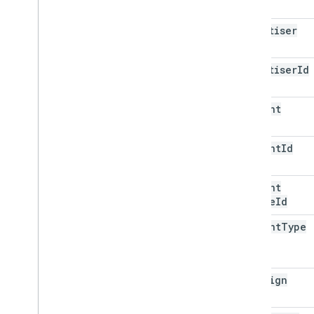
advertiser
advertiser
Id
account
account
Id
account
Engine
Id
account
Type
campaign