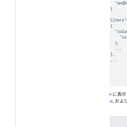
      "endD
    }

  ],

  "filters"
    {

      "colu
        "co
      },

      ...

    },

    ...

  ],

...

}
レポートに表示
startDate
, およ
い。