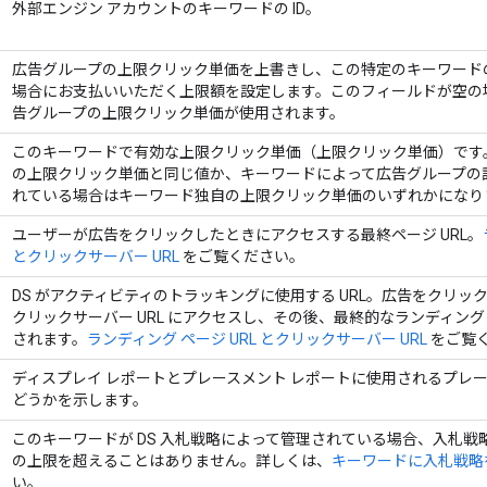
外部エンジン アカウントのキーワードの ID。
広告グループの上限クリック単価を上書きし、この特定のキーワード
場合にお支払いいただく上限額を設定します。このフィールドが空の
告グループの上限クリック単価が使用されます。
このキーワードで有効な上限クリック単価（上限クリック単価）です
の上限クリック単価と同じ値か、キーワードによって広告グループの
れている場合はキーワード独自の上限クリック単価のいずれかになり
ユーザーが広告をクリックしたときにアクセスする最終ページ URL。
とクリックサーバー URL
をご覧ください。
DS がアクティビティのトラッキングに使用する URL。広告をクリッ
クリックサーバー URL にアクセスし、その後、最終的なランディング
されます。
ランディング ページ URL とクリックサーバー URL
をご覧
ディスプレイ レポートとプレースメント レポートに使用されるプレー
どうかを示します。
このキーワードが DS 入札戦略によって管理されている場合、入札戦
の上限を超えることはありません。詳しくは、
キーワードに入札戦略
い。