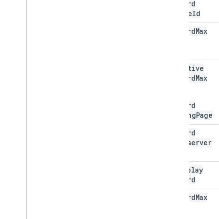
keyword
Engine
Id
keyword
Max
Cpc
effective
Keyword
Max
Cpc
keyword
Landing
Page
keyword
Clickserver
Url
is
Display
Keyword
keyword
Max
Bid