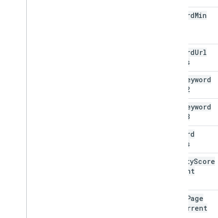
keyword
Min
Bid
keyword
Url
Params
bing
Keyword
Param2
bing
Keyword
Param3
keyword
Labels
quality
Score
Current
top
Of
Page
Bid
Current