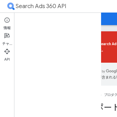
Search Ads 360 API
ガイド
リファレンス
サポート
情報
チャット
以前の Search Ad
りました。
概要
開始する
API
初めてのアプリ
は誤りが含まれる
概要
前提条件
クライアント ライブラリをインストー
ルする
ホーム
プロダ
承認を設定する
レポート
アプリケーションの設定
サンプル リクエストを送信する