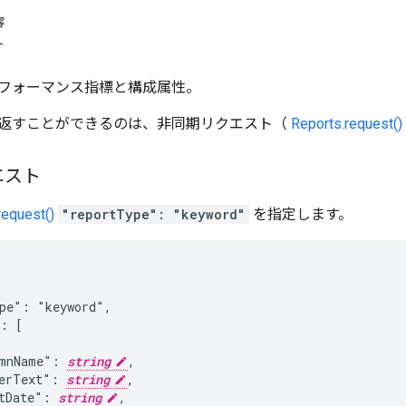
容
ト
フォーマンス指標と構成属性。
返すことができるのは、非同期リクエスト（
Reports.request()
エスト
request()
"reportType": "keyword"
を指定します。
pe": "keyword",

: [

mnName": 
string
,

erText": 
string
,

tDate": 
string
,
