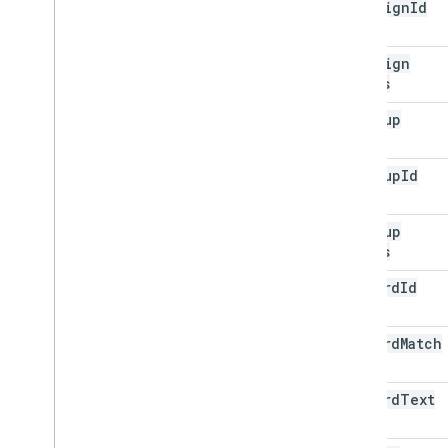
campaign
Id
campaign
Status
ad
Group
ad
Group
Id
ad
Group
Status
keyword
Id
keyword
Match
Type
keyword
Text