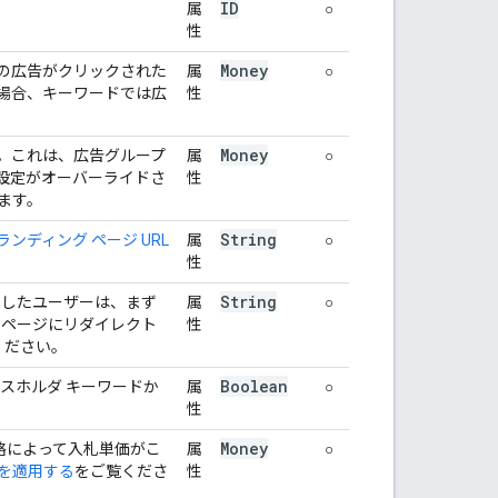
ID
属
○
性
Money
の広告がクリックされた
属
○
場合、キーワードでは広
性
Money
。これは、広告グループ
属
○
設定がオーバーライドさ
性
ます。
String
ランディング ページ URL
属
○
性
String
クしたユーザーは、まず
属
○
 ページにリダイレクト
性
ください。
Boolean
スホルダ キーワードか
属
○
性
Money
略によって入札単価がこ
属
○
を適用する
をご覧くださ
性