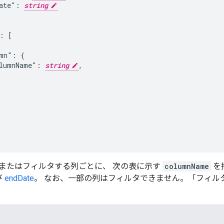
ate": 
string
: [

mn": {

lumnName": 
string
,

またはフィルタする列ごとに、 次の表に示す
columnName
を
び
endDate
。 なお、一部の列はフィルタできません。「フィル