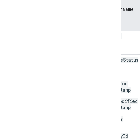
column
Name
status
engine
Status
creation
Timestamp
last
Modified
Timestamp
agency
agency
Id