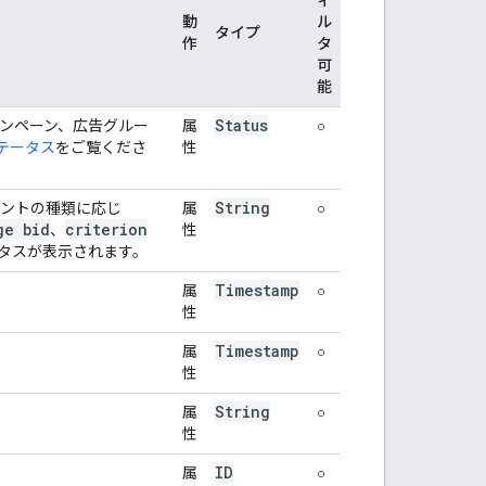
動
ル
タイプ
作
タ
可
能
Status
ンペーン、広告グルー
属
○
テータス
をご覧くださ
性
String
ウントの種類に応じ
属
○
ge bid
criterion
、
性
タスが表示されます。
Timestamp
属
○
性
Timestamp
属
○
性
String
属
○
性
ID
属
○