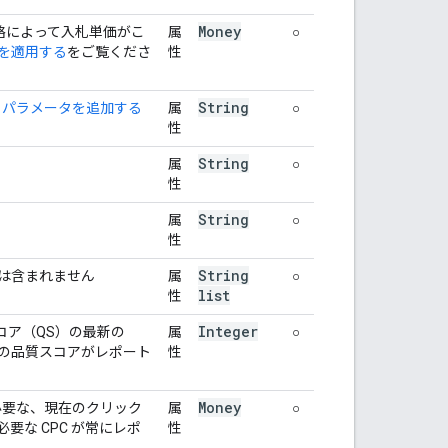
Money
略によって入札単価がこ
属
○
を適用する
をご覧くださ
性
String
L パラメータを追加する
属
○
性
String
属
○
性
String
属
○
性
String
は含まれません
属
○
list
性
Integer
質スコア（QS）の最新の
属
○
の品質スコアがレポート
性
Money
に必要な、現在のクリック
属
○
な CPC が常にレポ
性