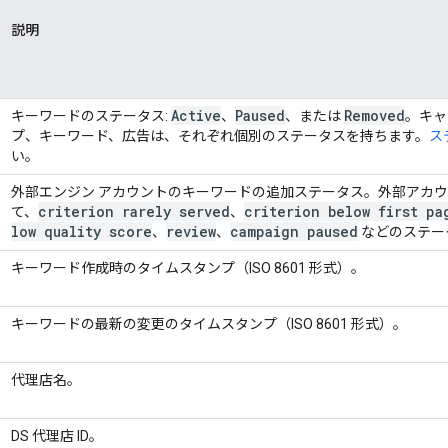
説明
Active
Paused
Removed
キーワードのステータス:
、
、または
。キャ
プ、キーワード、広告は、それぞれ個別のステータスを持ちます。
ス
い。
外部エンジン アカウントのキーワードの追加ステータス。外部アカ
criterion rarely served
criterion below first pa
て、
、
low quality score
review
campaign paused
、
、
などのステー
キーワード作成時のタイムスタンプ（ISO 8601 形式）。
キーワードの最新の変更のタイムスタンプ（ISO 8601 形式）。
代理店名。
DS 代理店 ID。