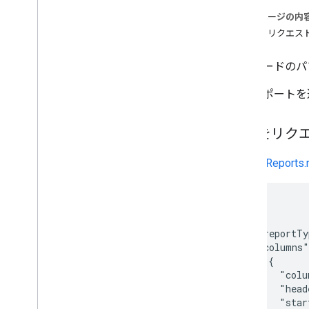
パフォーマンス向上
このページの内
抜粋をリクエス
コンバージョンをアップロード
概要
キーワードのパ
新しいコンバージョンを追加
既存のコンバージョンを変更する
このレポートを
カスタム Floodlight 変数のデータをア
ップロードする
抜粋をリク
検索広告 360
通常の
Reports.
リクエスト レポート
Search Ads 360 Reporting API
{

レポート
...

  "reportTy
検索広告 360 リニューアル版の ID マッ
ピング
  "columns"
    {

      "colu
      "head
      "star