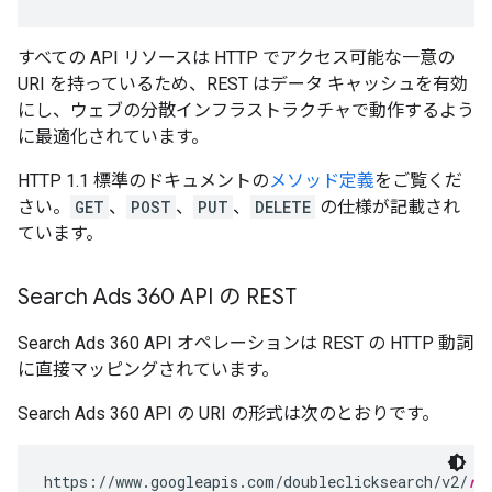
すべての API リソースは HTTP でアクセス可能な一意の
URI を持っているため、REST はデータ キャッシュを有効
にし、ウェブの分散インフラストラクチャで動作するよう
に最適化されています。
HTTP 1.1 標準のドキュメントの
メソッド定義
をご覧くだ
さい。
GET
、
POST
、
PUT
、
DELETE
の仕様が記載され
ています。
Search Ads 360 API の REST
Search Ads 360 API オペレーションは REST の HTTP 動詞
に直接マッピングされています。
Search Ads 360 API の URI の形式は次のとおりです。
https://www.googleapis.com/doubleclicksearch/v2/
re